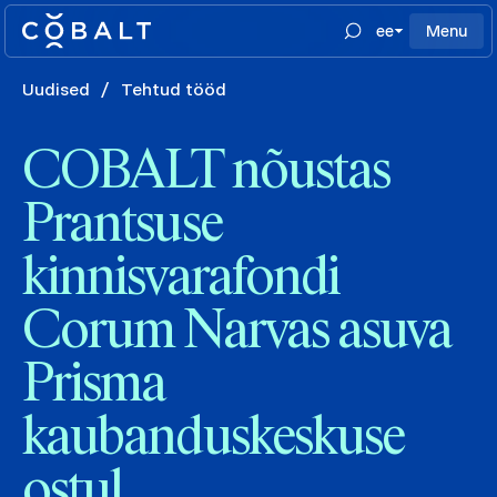
ee
Menu
Uudised
/
Tehtud tööd
COBALT nõustas
Prantsuse
kinnisvarafondi
Corum Narvas asuva
Prisma
kaubanduskeskuse
ostul