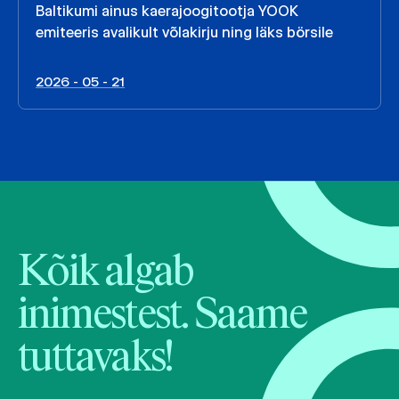
Baltikumi ainus kaerajoogitootja YOOK
emiteeris avalikult võlakirju ning läks börsile
2026 - 05 - 21
Kõik algab
inimestest. Saame
tuttavaks!