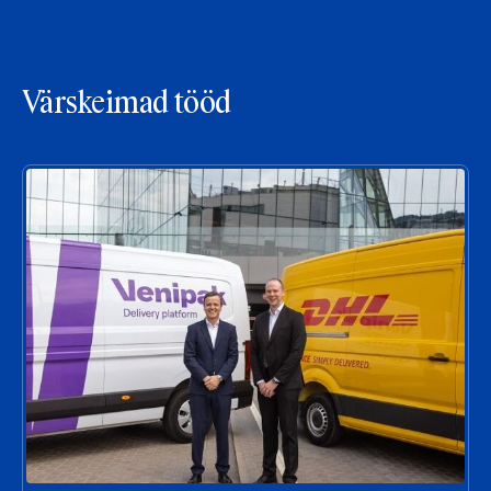
Värskeimad tööd