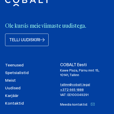
Ole kursis meie viimaste uudistega.
TELLI UUDISKIRI
COBALT Eesti
Teenused
Kawe Plaza, Pärnu mnt 15,
Spetsialistid
10141, Tallinn
Meist
tallinn@cobalt.legal
Uudised
+372 665 1888
VAT: EE100049291
Karjäär
Kontaktid
Meedia kontaktid: