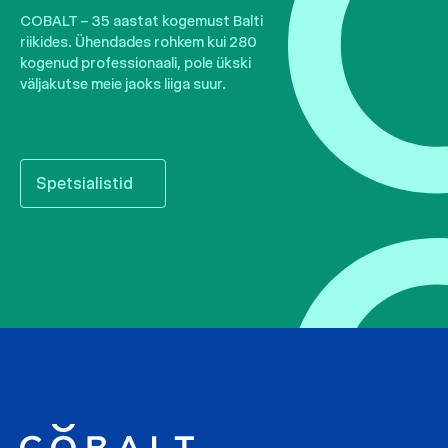
COBALT – 35 aastat kogemust Balti
riikides. Ühendades rohkem kui 280
kogenud professionaali, pole ükski
väljakutse meie jaoks liiga suur.
Spetsialistid