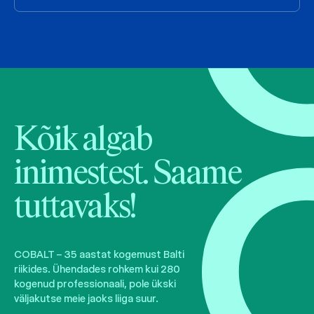
Kõik algab
inimestest. Saame
tuttavaks!
COBALT – 35 aastat kogemust Balti
riikides. Ühendades rohkem kui 280
kogenud professionaali, pole ükski
väljakutse meie jaoks liiga suur.