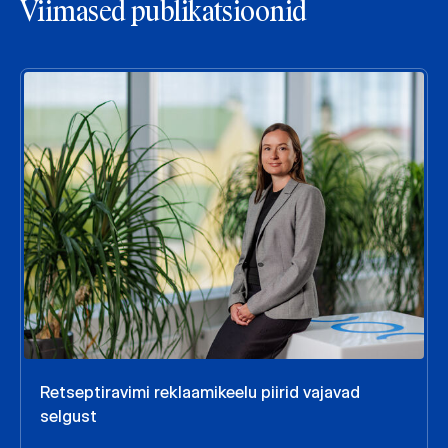
Viimased publikatsioonid
Retseptiravimi reklaamikeelu piirid vajavad
selgust