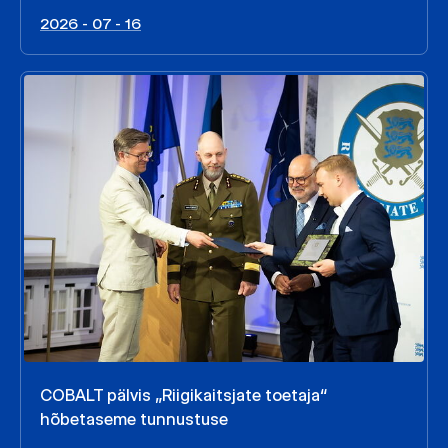
2026 - 07 - 16
COBALT pälvis „Riigikaitsjate toetaja“
hõbetaseme tunnustuse