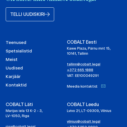
TELLI UUDISKIRI
COBALT Eesti
Teenused
Kawe Plaza, Pärnu mnt 15,
Spetsialistid
10141, Tallinn
Meist
tallinn@cobalt.legal
Uudised
+372 665 1888
VAT: EE100049291
Karjäär
Kontaktid
Meedia kontaktid:
COBALT Läti
COBALT Leedu
Marijas iela 13 K-2 - 3,
Lvivo 21, LT-09309, Vilnius
LV-1050, Riga
vilnius@cobalt.legal
riga@cobalt.legal