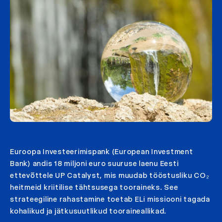
Euroopa Investeerimispank (European Investment
Bank) andis 18 miljoni euro suuruse laenu Eesti
ettevõttele UP Catalyst, mis muudab tööstusliku CO₂
heitmeid kriitilise tähtsusega tooraineks. See
strateegiline rahastamine toetab ELi missiooni tagada
kohalikud ja jätkusuutlikud tooraineallikad.