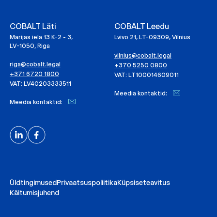
COBALT Läti
COBALT Leedu
Marijas iela 13 K-2 - 3,
Lvivo 21, LT-09309, Vilnius
LV-1050, Riga
vilnius@cobalt.legal
riga@cobalt.legal
+370 5250 0800
+371 6720 1800
VAT: LT100014609011
VAT: LV40203333511
Meedia kontaktid:
Meedia kontaktid:
Üldtingimused
Privaatsuspoliitika
Küpsiseteavitus
Käitumisjuhend