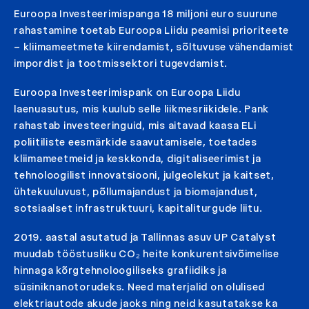
Euroopa Investeerimispanga 18 miljoni euro suurune
rahastamine toetab Euroopa Liidu peamisi prioriteete
– kliimameetmete kiirendamist, sõltuvuse vähendamist
impordist ja tootmissektori tugevdamist.
Euroopa Investeerimispank on Euroopa Liidu
laenuasutus, mis kuulub selle liikmesriikidele. Pank
rahastab investeeringuid, mis aitavad kaasa ELi
poliitiliste eesmärkide saavutamisele, toetades
kliimameetmeid ja keskkonda, digitaliseerimist ja
tehnoloogilist innovatsiooni, julgeolekut ja kaitset,
ühtekuuluvust, põllumajandust ja biomajandust,
sotsiaalset infrastruktuuri, kapitaliturgude liitu.
2019. aastal asutatud ja Tallinnas asuv UP Catalyst
muudab tööstusliku CO₂ heite konkurentsivõimelise
hinnaga kõrgtehnoloogiliseks grafiidiks ja
süsiniknanotorudeks. Need materjalid on olulised
elektriautode akude jaoks ning neid kasutatakse ka