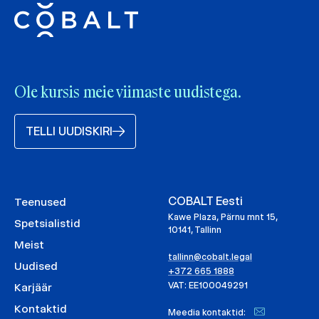
Ole kursis meie viimaste uudistega.
TELLI UUDISKIRI
COBALT Eesti
Teenused
Kawe Plaza, Pärnu mnt 15,
Spetsialistid
10141, Tallinn
Meist
tallinn@cobalt.legal
Uudised
+372 665 1888
VAT: EE100049291
Karjäär
Kontaktid
Meedia kontaktid: