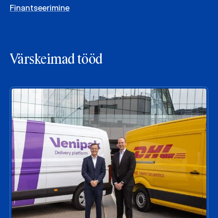
Finantseerimine
Värskeimad tööd