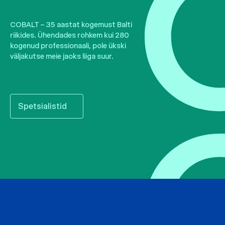
COBALT – 35 aastat kogemust Balti
riikides. Ühendades rohkem kui 280
kogenud professionaali, pole ükski
väljakutse meie jaoks liiga suur.
Spetsialistid