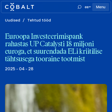
ee
Menu
Uudised
/
Tehtud tööd
Euroopa Investeerimispank
rahastas UP Catalysti 18 miljoni
euroga, et suurendada ELi kriitilise
tähtsusega tooraine tootmist
2025 - 04 - 28