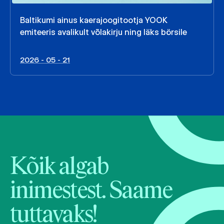
Baltikumi ainus kaerajoogitootja YOOK
emiteeris avalikult võlakirju ning läks börsile
2026 - 05 - 21
Kõik algab
inimestest. Saame
tuttavaks!