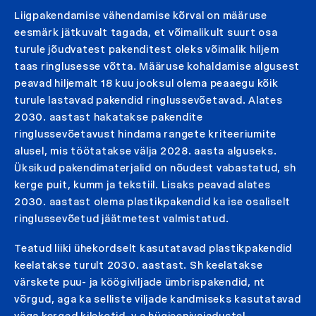
Liigpakendamise vähendamise kõrval on määruse
eesmärk jätkuvalt tagada, et võimalikult suurt osa
turule jõudvatest pakenditest oleks võimalik hiljem
taas ringlusesse võtta. Määruse kohaldamise algusest
peavad hiljemalt 18 kuu jooksul olema peaaegu kõik
turule lastavad pakendid ringlussevõetavad. Alates
2030. aastast hakatakse pakendite
ringlussevõetavust hindama rangete kriteeriumite
alusel, mis töötatakse välja 2028. aasta alguseks.
Üksikud pakendimaterjalid on nõudest vabastatud, sh
kerge puit, kumm ja tekstiil. Lisaks peavad alates
2030. aastast olema plastikpakendid ka ise osaliselt
ringlussevõetud jäätmetest valmistatud.
Teatud liiki ühekordselt kasutatavad plastikpakendid
keelatakse turult 2030. aastast. Sh keelatakse
värskete puu- ja köögiviljade ümbrispakendid, nt
võrgud, aga ka selliste viljade kandmiseks kasutatavad
väga kerged kilekotid, v.a hügieenivajadustel