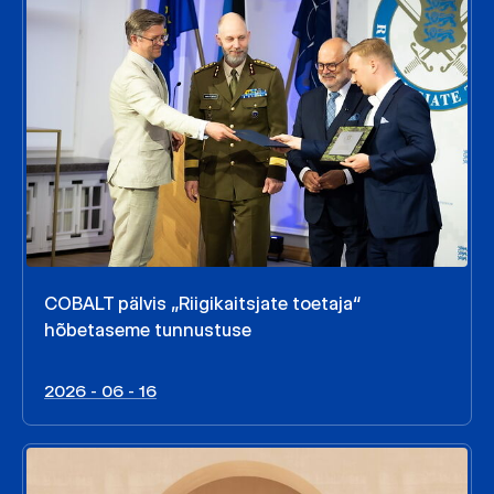
COBALT pälvis „Riigikaitsjate toetaja“
hõbetaseme tunnustuse
2026 - 06 - 16