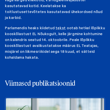
kasutatavad kotid. Keelatakse ka
toitlustusettevõtetes kasutatavad ühekordsed nõud
ja karbid.
Parlamendis heaks kiidetud
tekst
ootab hetkel lõplikku
kooskõlastust EL Nõukogult, kelle järgmine kohtumine
on kalendris seatud 14. oktoobrile. Peale lõplikku
kooskõlastust avalikustatakse määrus EL Teatajas,
misjärel on liikmesriikidel aega 18 kuud, et sätteid
kohaldama hakata.
Viimased publikatsioonid