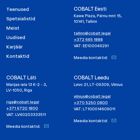
COBALT Eesti
Teenused
Kawe Plaza, Pärnu mnt 15,
Spetsialistid
10141, Tallinn
Meist
tallinn@cobalt.legal
Uudised
+372 665 1888
VAT: EE100049291
Karjäär
Kontaktid
Meedia kontaktid:
COBALT Läti
COBALT Leedu
Marijas iela 13 K-2 - 3,
Lvivo 21, LT-09309, Vilnius
LV-1050, Riga
vilnius@cobalt.legal
riga@cobalt.legal
+370 5250 0800
+371 6720 1800
VAT: LT100014609011
VAT: LV40203333511
Meedia kontaktid:
Meedia kontaktid: