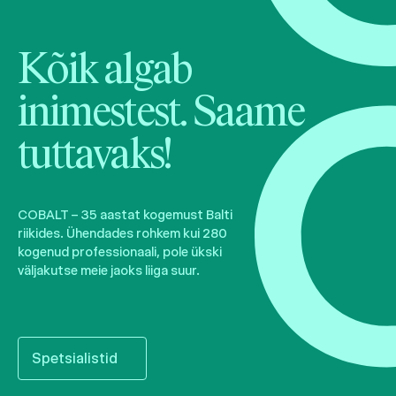
Kõik algab
inimestest. Saame
tuttavaks!
COBALT – 35 aastat kogemust Balti
riikides. Ühendades rohkem kui 280
kogenud professionaali, pole ükski
väljakutse meie jaoks liiga suur.
Spetsialistid