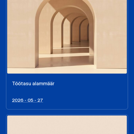
Töötasu alammäär
2026 - 05 - 27