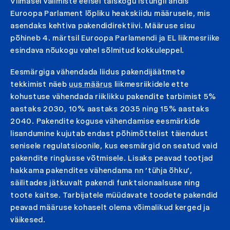
Viimasel valimiste eelsel täiskogu istungil andis
Euroopa Parlament lõpliku heakskiidu määrusele, mis
asendaks kehtiva pakendidirektiivi. Määruse sisu
põhineb 4. märtsil Euroopa Parlamendi ja EL liikmesriike
esindava nõukogu vahel sõlmitud kokkuleppel.
Eesmärgiga vähendada liidus pakendijäätmete
tekkimist näeb
uus määrus
liikmesriikidele ette
kohustuse vähendada riiklikku pakendite tarbimist 5%
aastaks 2030, 10% aastaks 2035 ning 15% aastaks
2040. Pakendite koguse vähendamise eesmärkide
lisandumine kujutab endast põhimõttelist täiendust
senisele regulatsioonile, kus eesmärgid on seatud vaid
pakendite ringlusse võtmisele. Lisaks peavad tootjad
hakkama pakendites vähendama nn ’tühja õhku’,
säilitades jätkuvalt pakendi funktsionaalsuse ning
toote kaitse. Tarbijatele müüdavate toodete pakendid
peavad määruse kohaselt olema võimalikud kerged ja
väikesed.