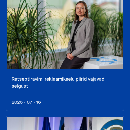
Retseptiravimi reklaamikeelu piirid vajavad
selgust
2026 - 07 - 16