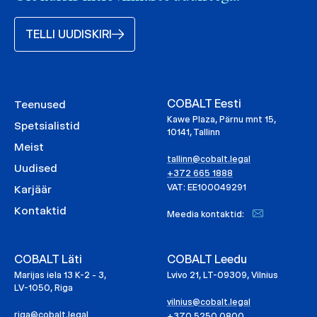
TELLI UUDISKIRI
COBALT Eesti
Teenused
Kawe Plaza, Pärnu mnt 15,
Spetsialistid
10141, Tallinn
Meist
tallinn@cobalt.legal
Uudised
+372 665 1888
VAT: EE100049291
Karjäär
Kontaktid
Meedia kontaktid:
COBALT Läti
COBALT Leedu
Marijas iela 13 K-2 - 3,
Lvivo 21, LT-09309, Vilnius
LV-1050, Riga
vilnius@cobalt.legal
riga@cobalt.legal
+370 5250 0800