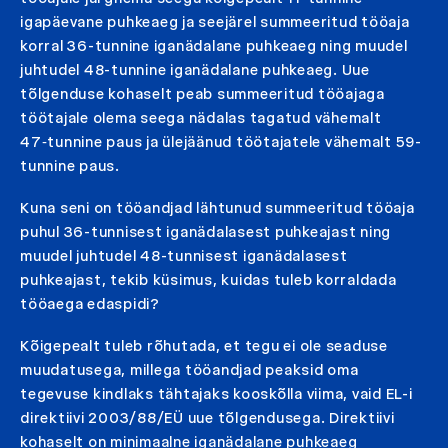
igapäevane puhkeaeg ja seejärel summeeritud tööaja
korral 36-tunnine iganädalane puhkeaeg ning muudel
juhtudel 48-tunnine iganädalane puhkeaeg. Uue
tõlgenduse kohaselt peab summeeritud tööajaga
töötajale olema seega nädalas tagatud vähemalt
47‑tunnine paus ja ülejäänud töötajatele vähemalt 59-
tunnine paus.
Kuna seni on tööandjad lähtunud summeeritud tööaja
puhul 36-tunnisest iganädalasest puhkeajast ning
muudel juhtudel 48-tunnisest iganädalasest
puhkeajast, tekib küsimus, kuidas tuleb korraldada
tööaega edaspidi?
Kõigepealt tuleb rõhutada, et tegu ei ole seaduse
muudatusega, millega tööandjad peaksid oma
tegevuse kindlaks tähtajaks kooskõlla viima, vaid EL-i
direktiivi 2003/88/EÜ uue tõlgendusega. Direktiivi
kohaselt on minimaalne iganädalane puhkeaeg