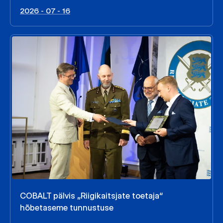
2026 - 07 - 16
COBALT pälvis „Riigikaitsjate toetaja“
hõbetaseme tunnustuse