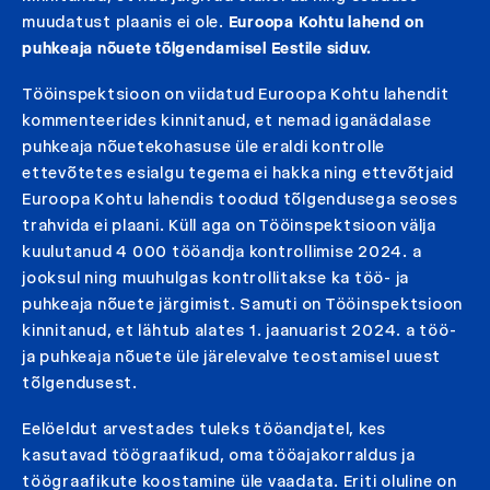
muudatust plaanis ei ole.
Euroopa Kohtu lahend on
puhkeaja nõuete tõlgendamisel Eestile siduv.
Tööinspektsioon on viidatud Euroopa Kohtu lahendit
kommenteerides kinnitanud, et nemad iganädalase
puhkeaja nõuetekohasuse üle eraldi kontrolle
ettevõtetes esialgu tegema ei hakka ning ettevõtjaid
Euroopa Kohtu lahendis toodud tõlgendusega seoses
trahvida ei plaani. Küll aga on Tööinspektsioon välja
kuulutanud 4 000 tööandja kontrollimise 2024. a
jooksul ning muuhulgas kontrollitakse ka töö- ja
puhkeaja nõuete järgimist. Samuti on Tööinspektsioon
kinnitanud, et lähtub alates 1. jaanuarist 2024. a töö-
ja puhkeaja nõuete üle järelevalve teostamisel uuest
tõlgendusest.
Eelöeldut arvestades tuleks tööandjatel, kes
kasutavad töögraafikud, oma tööajakorraldus ja
töögraafikute koostamine üle vaadata. Eriti oluline on