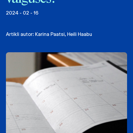
2024 - 02 - 16
Artikli autor:
Karina Paatsi
,
Heili Haabu