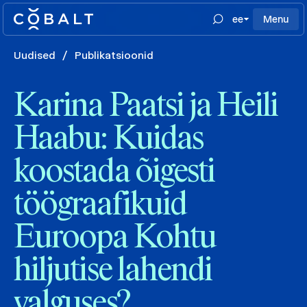
ee
Menu
Uudised
/
Publikatsioonid
Karina Paatsi ja Heili
Haabu: Kuidas
koostada õigesti
töögraafikuid
Euroopa Kohtu
hiljutise lahendi
valguses?