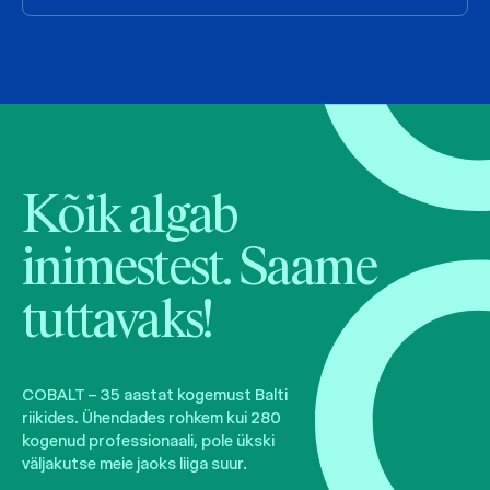
Kõik algab
inimestest. Saame
tuttavaks!
COBALT – 35 aastat kogemust Balti
riikides. Ühendades rohkem kui 280
kogenud professionaali, pole ükski
väljakutse meie jaoks liiga suur.