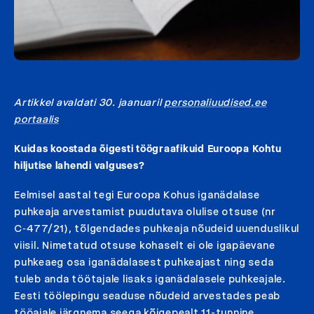
Artikkel avaldati 30. jaanuaril
personaliuudised.ee
portaalis
Kuidas koostada õigesti töögraafikuid Euroopa Kohtu
hiljutise lahendi valguses?
Eelmisel aastal tegi Euroopa Kohus iganädalase
puhkeaja arvestamist puudutava olulise otsuse (nr
C‑477/21), tõlgendades puhkeaja nõudeid uuenduslikul
viisil. Nimetatud otsuse kohaselt ei ole igapäevane
puhkeaeg osa iganädalasest puhkeajast ning seda
tuleb anda töötajale lisaks iganädalasele puhkeajale.
Eesti töölepingu seaduse nõudeid arvestades peab
tööajale järgnema seega kõigepealt 11-tunnine