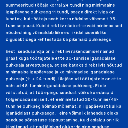
summeeritud tööaja korral 24 tundi ning minimaalne
igapäevane puhkeaeg 11 tundi, seega direktiiviga on
lubatav, kui töötaja saab korra nädalas vähemalt 35-
tunnise pausi. Kuid direktiiv näeb ette vaid minimaalsed
nõuded ning võimaldab liikmesriikidel siseriiklike
õigusaktidega kehtestada ka pikemaid puhkeaegu.
Eesti seadusandja on direktiivi rakendamisel näinud
graafikuga töötajatele ette 36-tunnise iganädalase
puhkeaja arvestusega, et see kataks direktiivis nõutud
minimaalse igapäevase ja ka minimaalse iganädalase
puhkeaja (11 + 24 tundi). Ülejäänud töötajatele on ette
nähtud 48‑tunnine iganädalane puhkeaeg. Ei ole
välistatud, et töölepingu seadust võiks ka edaspidi
tõlgendada selliselt, et eelnimetatud 36-tunnine/48-
tunnine puhkaeg hõlmab mõlemat, nii igapäevast kui ka
iganädalast puhkeaega. Teine võimalik lahendus oleks
seaduse sõnastuse täpsustamine. Kuid esialgu on riik
kinnitanud, et nad jälgivad olukorda ning seaduse