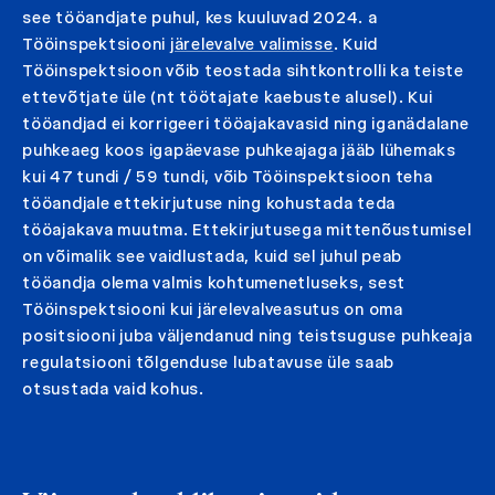
see tööandjate puhul, kes kuuluvad 2024. a
Tööinspektsiooni
järelevalve valimisse
. Kuid
Tööinspektsioon võib teostada sihtkontrolli ka teiste
ettevõtjate üle (nt töötajate kaebuste alusel). Kui
tööandjad ei korrigeeri tööajakavasid ning iganädalane
puhkeaeg koos igapäevase puhkeajaga jääb lühemaks
kui 47 tundi / 59 tundi, võib Tööinspektsioon teha
tööandjale ettekirjutuse ning kohustada teda
tööajakava muutma. Ettekirjutusega mittenõustumisel
on võimalik see vaidlustada, kuid sel juhul peab
tööandja olema valmis kohtumenetluseks, sest
Tööinspektsiooni kui järelevalveasutus on oma
positsiooni juba väljendanud ning teistsuguse puhkeaja
regulatsiooni tõlgenduse lubatavuse üle saab
otsustada vaid kohus.