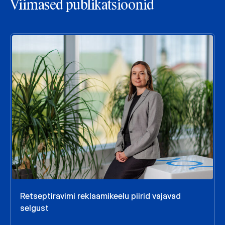
Viimased publikatsioonid
Retseptiravimi reklaamikeelu piirid vajavad
selgust