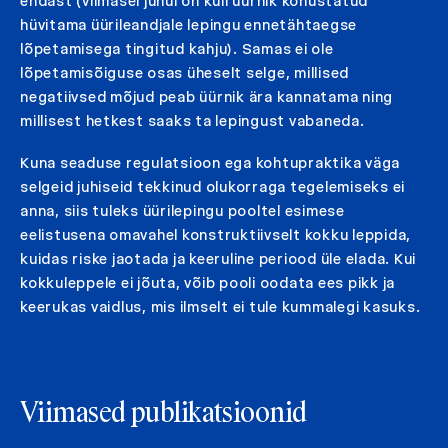
endast (viimasel juhul on küll üürnik kohustatud
hüvitama üürileandjale lepingu ennetähtaegse
lõpetamisega tingitud kahju). Samas ei ole
lõpetamisõiguse osas üheselt selge, millised
negatiivsed mõjud peab üürnik ära kannatama ning
millisest hetkest saaks ta lepingust vabaneda.
Kuna seaduse regulatsioon ega kohtupraktika väga
selgeid juhiseid tekkinud olukorraga tegelemiseks ei
anna, siis tuleks üürilepingu pooltel esimese
eelistusena omavahel konstruktiivselt kokku leppida,
kuidas riske jaotada ja keeruline periood üle elada. Kui
kokkuleppele ei jõuta, võib pooli oodata ees pikk ja
keerukas vaidlus, mis ilmselt ei tule kummalegi kasuks.
Viimased publikatsioonid