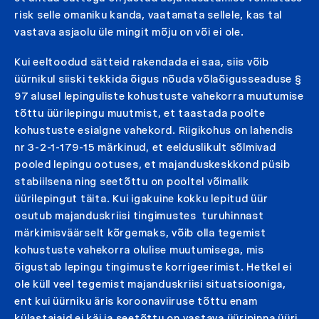
risk selle omaniku kanda, vaatamata sellele, kas tal
vastava asjaolu üle mingit mõju on või ei ole.
Kui eeltoodud sätteid rakendada ei saa, siis võib
üürnikul siiski tekkida õigus nõuda võlaõigusseaduse §
97 alusel lepinguliste kohustuste vahekorra muutumise
tõttu üürilepingu muutmist, et taastada poolte
kohustuste esialgne vahekord. Riigikohus on lahendis
nr 3-2-1-179-15 märkinud, et eelduslikult sõlmivad
pooled lepingu ootuses, et majanduskeskkond püsib
stabiilsena ning seetõttu on pooltel võimalik
üürilepingut täita. Kui igakuine kokku lepitud üür
osutub majanduskriisi tingimustes turuhinnast
märkimisväärselt kõrgemaks, võib olla tegemist
kohustuste vahekorra olulise muutumisega, mis
õigustab lepingu tingimuste korrigeerimist. Hetkel ei
ole küll veel tegemist majanduskriisi situatsiooniga,
ent kui üürniku äris koroonaviiruse tõttu enam
külastajaid ei käi ja seetõttu on vastava üüripinna üüri