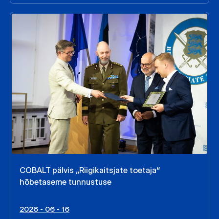
COBALT pälvis „Riigikaitsjate toetaja“
hõbetaseme tunnustuse
2026 - 06 - 16