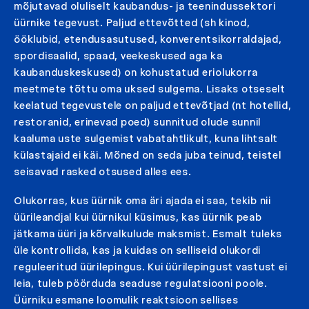
mõjutavad oluliselt kaubandus- ja teenindussektori
üürnike tegevust. Paljud ettevõtted (sh kinod,
ööklubid, etendusasutused, konverentsikorraldajad,
spordisaalid, spaad, veekeskused aga ka
kaubanduskeskused) on kohustatud eriolukorra
meetmete tõttu oma uksed sulgema. Lisaks otseselt
keelatud tegevustele on paljud ettevõtjad (nt hotellid,
restoranid, erinevad poed) sunnitud olude sunnil
kaaluma uste sulgemist vabatahtlikult, kuna lihtsalt
külastajaid ei käi. Mõned on seda juba teinud, teistel
seisavad rasked otsused alles ees.
Olukorras, kus üürnik oma äri ajada ei saa, tekib nii
üürileandjal kui üürnikul küsimus, kas üürnik peab
jätkama üüri ja kõrvalkulude maksmist. Esmalt tuleks
üle kontrollida, kas ja kuidas on selliseid olukordi
reguleeritud üürilepingus. Kui üürilepingust vastust ei
leia, tuleb pöörduda seaduse regulatsiooni poole.
Üürniku esmane loomulik reaktsioon sellises