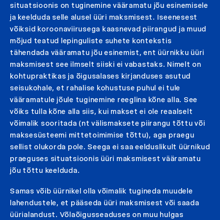
situatsioonis on tuginemine vääramatu jõu esinemisele
ja keelduda selle alusel üüri maksmisest. Iseenesest
võiksid koroonaviirusega kaasnevad piirangud ja muud
mõjud teatud lepinguliste suhete kontekstis
tähendada vääramatu jõu esinemist, ent üürnikku üüri
maksmisest see ilmselt siiski ei vabastaks. Nimelt on
kohtupraktikas ja õigusalases kirjanduses asutud
seisukohale, et rahalise kohustuse puhul ei tule
vääramatule jõule tuginemine reeglina kõne alla. See
võiks tulla kõne alla siis, kui makset ei ole reaalselt
võimalik sooritada (nt välismaksete piirangu tõttu või
maksesüsteemi mittetoimimise tõttu), aga praegu
sellist olukorda pole. Seega ei saa eelduslikult üürnikud
praeguses situatsioonis üüri maksmisest vääramatu
jõu tõttu keelduda.
Samas võib üürnikel olla võimalik tugineda muudele
lahendustele, et pääseda üüri maksmisest või saada
üürialandust. Võlaõigusseaduses on muu hulgas