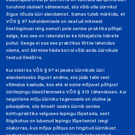
turuhind oluliselt vähenenud, siis võib olla üürnikul
õigus nõuda üüri alandamist. Samas tuleb märkida, et
VÕS § 97 kohaldamisele on seatud mitmeid
lisatingimusi ning samuti pole senise praktika põhjal
selge, kas see on rakendatav ka lühiajaliste häirete
puhul. Seega ei saa see praktikas lihtne lahendus
olema, ent äärmise häda korral võib anda üürnikule
teatud õlekõrre.
Kui siiski ka VÕS § 97 ei peaks üürnikule üüri
alandamiseks õigust andma, siis jääb talle veel
võimalus kaaluda, kas ehk ei esine mõjuvat põhjust
üürilepingu ülesütlemiseks VÕS § 313 tähenduses. Kui
negatiivne mõju üürniku tegevusele on oluline ja
pikaajaline, siis ilmselt saaks üürnik senise
kohtupraktika valguses lepingu lõpetada, sest
Riigikohus on lubanud lepingu lõpetamist isegi
olukorras, kus mõjuv põhjus on tingitud üürnikust