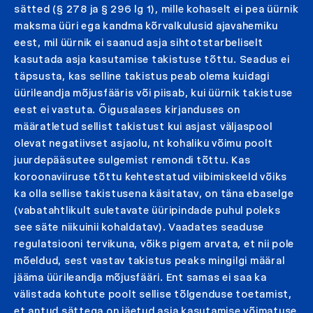
sätted (§ 278 ja § 296 lg 1), mille kohaselt ei pea üürnik
maksma üüri ega kandma kõrvalkulusid ajavahemiku
eest, mil üürnik ei saanud asja sihtotstarbeliselt
kasutada asja kasutamise takistuse tõttu. Seadus ei
täpsusta, kas selline takistus peab olema kuidagi
üürileandja mõjusfääris või piisab, kui üürnik takistuse
eest ei vastuta. Õigusalases kirjanduses on
määratletud sellist takistust kui asjast väljaspool
olevat negatiivset asjaolu, nt kohaliku võimu poolt
juurdepääsutee sulgemist remondi tõttu. Kas
koroonaviiruse tõttu kehtestatud viibimiskeeld võiks
ka olla sellise takistusena käsitatav, on täna ebaselge
(vabatahtlikult suletavate üüripindade puhul poleks
see säte niikuinii kohaldatav). Vaadates seaduse
regulatsiooni tervikuna, võiks pigem arvata, et nii pole
mõeldud, sest vastav takistus peaks mingilgi määral
jääma üürileandja mõjusfääri. Ent samas ei saa ka
välistada kohtute poolt sellise tõlgenduse toetamist,
et antud sättega on jäetud asja kasutamise võimatuse