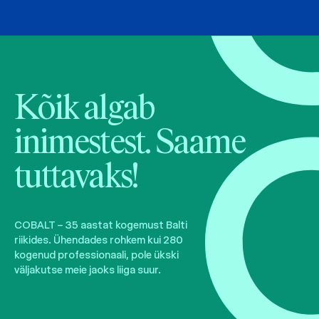
Kõik algab
inimestest. Saame
tuttavaks!
COBALT – 35 aastat kogemust Balti
riikides. Ühendades rohkem kui 280
kogenud professionaali, pole ükski
väljakutse meie jaoks liiga suur.