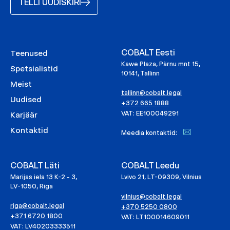
TELLI UUDISKIRI
COBALT Eesti
Teenused
Kawe Plaza, Pärnu mnt 15,
Spetsialistid
10141, Tallinn
Meist
tallinn@cobalt.legal
Uudised
+372 665 1888
VAT: EE100049291
Karjäär
Kontaktid
Meedia kontaktid:
COBALT Läti
COBALT Leedu
Marijas iela 13 K-2 - 3,
Lvivo 21, LT-09309, Vilnius
LV-1050, Riga
vilnius@cobalt.legal
riga@cobalt.legal
+370 5250 0800
+371 6720 1800
VAT: LT100014609011
VAT: LV40203333511