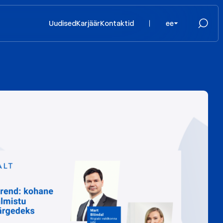
Uudised
Karjäär
Kontaktid
ee