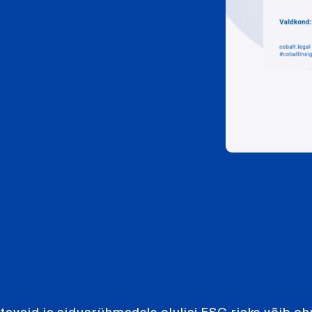
tavaid ja sidusrühmadele olulisi ESG riske võib o