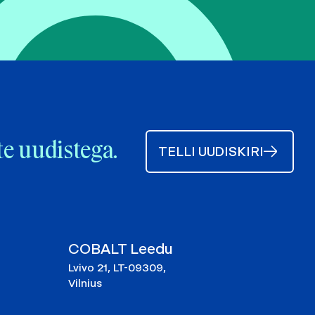
te uudistega.
TELLI UUDISKIRI
COBALT Leedu
Lvivo 21, LT-09309,
Vilnius