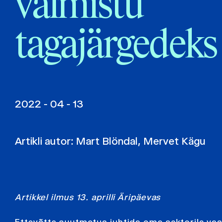
valmistu
tagajärgedeks
2022 - 04 - 13
Artikli autor:
Mart Blöndal
,
Mervet Kägu
Artikkel ilmus 13. aprilli Äripäevas
Ettevõtte suutmatus juhtida oma sektorile vas