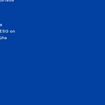
a
. ESG on
 üha