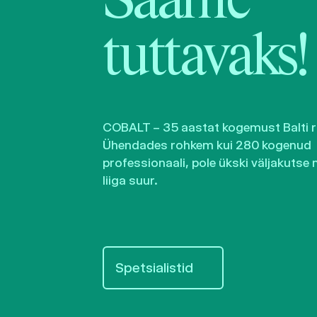
Saame
tuttavaks!
COBALT – 35 aastat kogemust Balti ri
Ühendades rohkem kui 280 kogenud
professionaali, pole ükski väljakutse 
liiga suur.
Spetsialistid