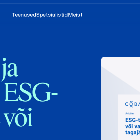
Teenused
Spetsialistid
Meist
ja
: ESG-
 või