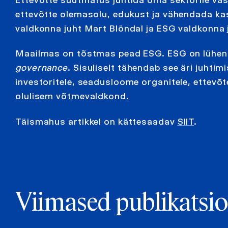
ettevõtte olemasolu, edukust ja vähendada ka
valdkonna juht Mart Blöndal ja ESG valdkonna
Maailmas on tõstmas pead ESG. ESG on lühend
governance
. Sisuliselt tähendab see äri juhti
investoritele, seadusloome organitele, ettevõ
olulisem võtmevaldkond.
Täismahus artikkel on kättesaadav
SIIT
.
Viimased publikatsi