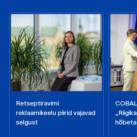
Retseptiravimi
COBALT
reklaamikeelu piirid vajavad
„Riigik
selgust
hõbeta