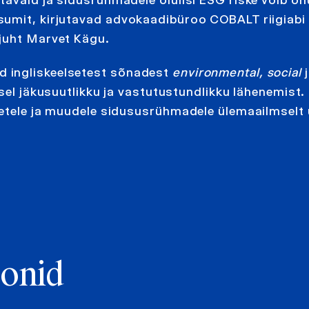
sumit, kirjutavad advokaadibüroo COBALT riigiabi
 juht Marvet Kägu.
 ingliskeelsetest sõnadest
environmental, social
j
misel jäkusuutlikku ja vastutustundlikku lähenemist
tetele ja muudele sidususrühmadele ülemaailmselt
oonid