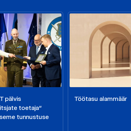
 pälvis
Töötasu alammäär
aitsjate toetaja“
seme tunnustuse