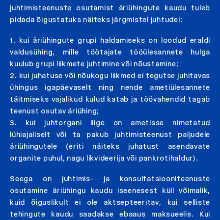
juhtimisteenuste osutamist äriühingute kaudu tuleb
pidada õigustatuks näiteks järgmistel juhtudel:
1. kui äriühingute grupi haldamiseks on loodud eraldi
valdusühing, mille töötajate tööülesannete hulga
kuulub grupi liikmete juhtimine või nõustamine;
2. kui juhatuse või nõukogu liikmed ei tegutse juhitavas
ühingus igapäevaselt ning nende ametiülesannete
täitmiseks vajalikud kulud katab ja töövahendid tagab
teenust osutav äriühing;
3. kui juhtorgani liige on ametisse nimetatud
lühiajaliselt või ta pakub juhtimisteenust paljudele
äriühingutele (eriti näiteks juhatust asendavate
organite puhul, nagu likvideerija või pankrotihaldur).
Seega on juhtimis- ja konsultatsiooniteenuste
osutamine äriühingu kaudu iseenesest küll võimalik,
kuid õiguslikult ei ole aktsepteeritav, kui selliste
tehingute kaudu saadakse ebaaus maksueelis. Kui