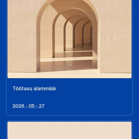
Töötasu alammäär
2026 - 05 - 27