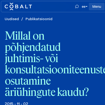
ee
Menu
Uudised
/
Publikatsioonid
Millal on
põhjendatud
juhtimis- või
konsultatsiooniteenust
osutamine
äriühingute kaudu?
2015 - 11 - 02