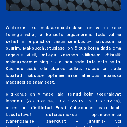
Olukorras, kui maksukohustuslasel on valida kahe
tehingu vahel, ei kohusta õigusnormid teda valima
sellist, mille puhul on tasumisele kuuluv maksusumma
suurim. Maksukohustuslasel on õigus korraldada oma
tegevus viisil, millega kaasneb väikseim võimalik
maksukoormus ning riik ei saa seda talle ette heita.
Küsimus saab olla üksnes selles, kuidas piiritleda
lubatud maksude optimeerimise lahendusi ebaausa
maksueelise saamisest.
Riigikohus on viimasel ajal teinud kolm teedrajavat
lahendit (3-2-1-82-14, 3-3-1-25-15 ja 3-3-1-12-15),
milles on käsitletud Eesti ühiskonnas üsna laialt
kasutatavat sotsiaalmaksu optimeerimise
(vähendamise) lahendust – juhtimis- või