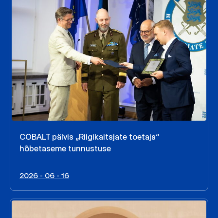
COBALT pälvis „Riigikaitsjate toetaja“
hõbetaseme tunnustuse
2026 - 06 - 16