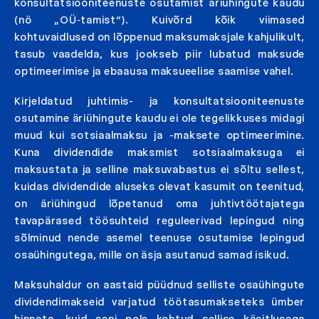
konsultatsiooniteenuste osutamist äriühingute kaudu
(nö „OÜ‑tamist“). Kuivõrd kõik viimased
kohtuvaidlused on lõppenud maksumaksjale kahjulikult,
tasub vaadelda, kus jookseb piir lubatud maksude
optimeerimise ja ebaausa maksueelise saamise vahel.
Kirjeldatud juhtimis- ja konsultatsiooniteenuste
osutamine äriühingute kaudu ei ole tegelikkuses midagi
muud kui sotsiaalmaksu ja -maksete optimeerimine.
Kuna dividendide maksmist sotsiaalmaksuga ei
maksustata ja selline maksuvabastus ei sõltu sellest,
kuidas dividendide aluseks olevat kasumit on teenitud,
on äriühingud lõpetanud oma juhtivtöötajatega
tavapärased töösuhteid reguleerivad lepingud ning
sõlminud nende asemel teenuse osutamise lepingud
osaühingutega, mille on äsja asutanud samad isikud.
Maksuhaldur on aastaid püüdnud selliste osaühingute
dividendimakseid varjatud töötasumakseteks ümber
hinnata, kuid seni pole kohtud sellise käsitlusega