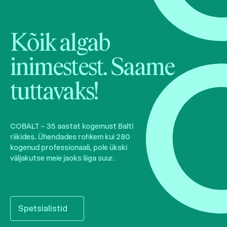
Kõik algab
inimestest. Saame
tuttavaks!
COBALT – 35 aastat kogemust Balti
riikides. Ühendades rohkem kui 280
kogenud professionaali, pole ükski
väljakutse meie jaoks liiga suur.
Spetsialistid