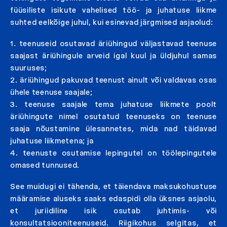
füüsiliste isikute vahelised töö- ja juhatuse liikme
suhted eelkõige juhul, kui esinevad järgmised asjaolud:
1. teenuseid osutavad äriühingud väljastavad teenuse
saajast äriühingule arveid igal kuul ja üldjuhul samas
suuruses;
2. äriühingud pakuvad teenust ainult või valdavas osas
ühele teenuse saajale;
3. teenuse saajale tema juhatuse liikmete poolt
äriühingute nimel osutatud teenuseks on teenuse
saaja nõustamine ülesannetes, mida nad täidavad
juhatuse liikmetena; ja
4. teenuste osutamise lepingutel on töölepingutele
omased tunnused.
See muidugi ei tähenda, et täiendava maksukohustuse
määramise aluseks saaks edaspidi olla üksnes asjaolu,
et juriidiline isik osutab juhtimis- või
konsultatsiooniteenuseid. Riigikohus selgitas, et