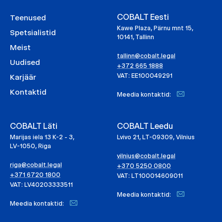
COBALT Eesti
Teenused
Kawe Plaza, Pärnu mnt 15,
Spetsialistid
10141, Tallinn
Meist
tallinn@cobalt.legal
Uudised
+372 665 1888
VAT: EE100049291
Karjäär
Kontaktid
Meedia kontaktid:
COBALT Läti
COBALT Leedu
Marijas iela 13 K-2 - 3,
Lvivo 21, LT-09309, Vilnius
LV-1050, Riga
vilnius@cobalt.legal
riga@cobalt.legal
+370 5250 0800
+371 6720 1800
VAT: LT100014609011
VAT: LV40203333511
Meedia kontaktid:
Meedia kontaktid: