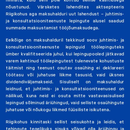
nõustunud. Värsketes lahendites aktsepteeris
Riigikohus aga maksuhalduri uut lahendust – juhtimis-
ja konsultatsiooniteenuste lepingute alusel saadud
summade maksustamist tööjõumaksudega.
Eelkõige on maksuhalduril tekkinud soov juhtimis- ja
konsultatsiooniteenuste lepinguid töölepinguteks
ümber kvalifitseerida juhul, kui lepingupooled jätkavad
varem kehtinud töölepingutest tulenevate kohustuste
täitmist ning teenust osutav osaühing ei deklareeri
töötasu või juhatuse liikme tasusid, vaid üksnes
dividendiväljamakseid. Sisuliselt on maksuhaldur
leidnud, et juhtimis- ja konsultatsiooniteenused on
näilikud, kuna neid ei osuta mitte vastavasisulised
lepingud sõlminud äriühingud, vaid selliste osaühingute
juhatuse või nõukogu liikmed füüsiliste isikutena.
Riigikohus kinnitaski sellist seisukohta ja leidis, et
tehingute tegelikuks sisuks võivad olla äriühingu ja