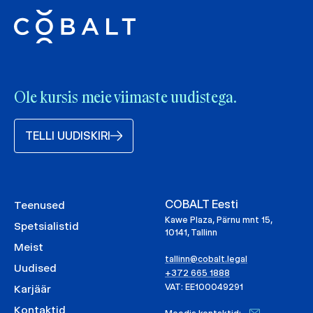
Ole kursis meie viimaste uudistega.
TELLI UUDISKIRI
COBALT Eesti
Teenused
Kawe Plaza, Pärnu mnt 15,
Spetsialistid
10141, Tallinn
Meist
tallinn@cobalt.legal
Uudised
+372 665 1888
VAT: EE100049291
Karjäär
Kontaktid