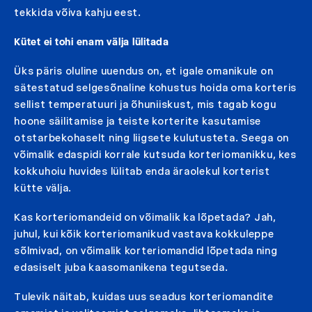
tekkida võiva kahju eest.
Kütet ei tohi enam välja lülitada
Üks päris oluline uuendus on, et igale omanikule on
sätestatud selgesõnaline kohustus hoida oma korteris
sellist temperatuuri ja õhuniiskust, mis tagab kogu
hoone säilitamise ja teiste korterite kasutamise
otstarbekohaselt ning liigsete kulutusteta. Seega on
võimalik edaspidi korrale kutsuda korteriomanikku, kes
kokkuhoiu huvides lülitab enda äraolekul korterist
kütte välja.
Kas korteriomandeid on võimalik ka lõpetada? Jah,
juhul, kui kõik korteriomanikud vastava kokkuleppe
sõlmivad, on võimalik korteriomandid lõpetada ning
edasiselt juba kaasomanikena tegutseda.
Tulevik näitab, kuidas uus seadus korteriomandite