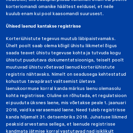
korteriomandi omanike häältest eeldusel, et neile
kuulub enam kui pool kaasomandi suurusest.
Ühised laenud kantakse registrisse
Korteriühistute tegevus muutub läbipaistvamaks.
Ühelt poolt saab olema kõigil ühistu liikmetel õigus
saada teavet ühistu tegevuse kohta ja tutvuda kogu
ühistut puudutava dokumentatsiooniga, teiselt poolt
muutuvad ühistu võetavad laenud korteriühistute
registris nähtavaks. Nimelt on seadusega kehtestatud
kohustus tavapärast valitsemist ületava
laenukoormuse korral kanda märkus laenu olemasolu
kohta registrisse. Oluline on rõhutada, et regulatsioon
ei puuduta üksnes laene, mis võetakse peale 1. jaanuari
2018, vaid ka varasemaid laene. Need tuleb registrisse
kanda hiljemalt 31. detsembriks 2018. Juhatuse liikmed
peaksid arvestama sellega, et laenude registrisse
kandmata jätmise korral vastutavad nad isiklikult