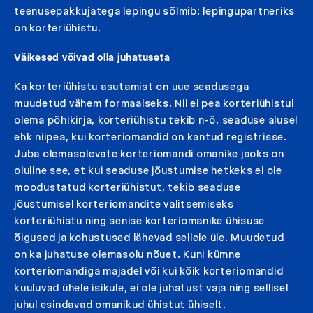
teenusepakkujatega lepingu sõlmib: lepingupartneriks
on korteriühistu.
Väikesed võivad olla juhatuseta
Ka korteriühistu asutamist on uue seadusega
muudetud vähem formaalseks. Nii ei pea korteriühistul
olema põhikirja, korteriühistu tekib n-ö. seaduse alusel
ehk niipea, kui korteriomandid on kantud registrisse.
Juba olemasolevate korteriomandi omanike jaoks on
oluline see, et kui seaduse jõustumise hetkeks ei ole
moodustatud korteriühistut, tekib seaduse
jõustumisel korteriomandite valitsemiseks
korteriühistu ning senise korteriomanike ühisuse
õigused ja kohustused lähevad sellele üle. Muudetud
on ka juhatuse olemasolu nõuet. Kuni kümne
korteriomandiga majadel või kui kõik korteriomandid
kuuluvad ühele isikule, ei ole juhatust vaja ning sellisel
juhul esindavad omanikud ühistut ühiselt.