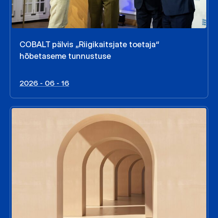
COBALT pälvis „Riigikaitsjate toetaja“
hõbetaseme tunnustuse
2026 - 06 - 16