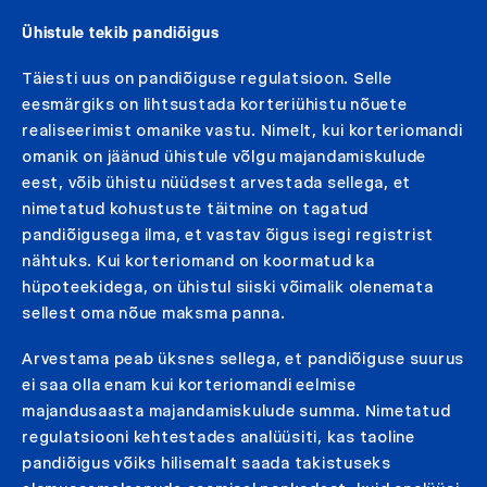
Ühistule tekib pandiõigus
Täiesti uus on pandiõiguse regulatsioon. Selle
eesmärgiks on lihtsustada korteriühistu nõuete
realiseerimist omanike vastu. Nimelt, kui korteriomandi
omanik on jäänud ühistule võlgu majandamiskulude
eest, võib ühistu nüüdsest arvestada sellega, et
nimetatud kohustuste täitmine on tagatud
pandiõigusega ilma, et vastav õigus isegi registrist
nähtuks. Kui korteriomand on koormatud ka
hüpoteekidega, on ühistul siiski võimalik olenemata
sellest oma nõue maksma panna.
Arvestama peab üksnes sellega, et pandiõiguse suurus
ei saa olla enam kui korteriomandi eelmise
majandusaasta majandamiskulude summa. Nimetatud
regulatsiooni kehtestades analüüsiti, kas taoline
pandiõigus võiks hilisemalt saada takistuseks