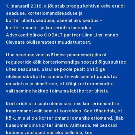
1. jaanuaril 2018. a jõustub praegu kehtiva kahe eraldi
seaduse, korteriomandiseaduse ja
korteriühistuseaduse, asemel üks seadus –
korteriomandi- ja korteriühistuseadus.
Advokaadibüroo COBALT partner Liina Linsi annab
ülevaate olulisematest muudatustest.
Uue seaduse vastuvõtmise peaeesmärgiks oli
reguleerida kõik korteriomandiga seotud õigussuhted
ühes seaduses. Sisulise poole pealt on kõige
olulisemaks korteriomandite valitsemist puudutav
muudatus ja nimelt see, et kõigi korteriomandite
valitsemine hakkab toimuma läbi korteriühistu.
Korteriühistu saab olema see, mis korteriomandite
kaasomandi valitsemist korraldab. See tähendab, et
kõik, mis ei ole korteriomandi omanike eriomand, jääb
kaasomandina korteriühistu valitseda. Nii peaksid
kaduma vaidlused näiteks selle üle, kes