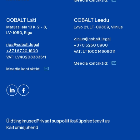
Meedia kontaktid:
COBALT Läti
COBALT Leedu
Marijas iela 13 K-2 - 3,
Lvivo 21, LT-09309, Vilnius
LV-1050, Riga
vilnius@cobalt.legal
riga@cobalt.legal
+370 5250 0800
+371 6720 1800
VAT: LT100014609011
VAT: LV40203333511
Meedia kontaktid:
Meedia kontaktid:
Üldtingimused
Privaatsuspoliitika
Küpsiseteavitus
Käitumisjuhend