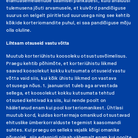
elamuasemelaenude saamisel pankadest, kuid analüüsi
tulemusena jõuti arvamusele, et kuivõrd pandiõiguse
suurus on selgelt piiritletud suurusega ning see kehtib
kõikide korteriomandite puhul, ei saa pandiõiguse mõju
olla oluline.
Lihtsam otsuseid vastu võtta
Muutub korteriühistu koosoleku otsustusvõimelisus.
Praegu kehtib põhimõte, et korteriühistu liikmed
saavad koosolekut kokku kutsumata otsuseid vastu
võtta vaid siis, kui kõik ühistu liikmed on vastava
otsusega nõus. 1. jaanuarist tuleb aga arvestada
sellega, et koosolekut kokku kutsumata tehtud
otsused kehtivad ka siis, kui nende poolt on
hääletanud enam kui pool korteriomanikest. Ühtlasi
muutub kord, kuidas kortermaja omanikud otsustavad
ehituslike ümberkorralduste tegemist kaasomandi
suhtes. Kui praegu on selleks vajalik kõigi omanike
nõusolek, siis edaspidi piisab vähemalt enam kui poolte