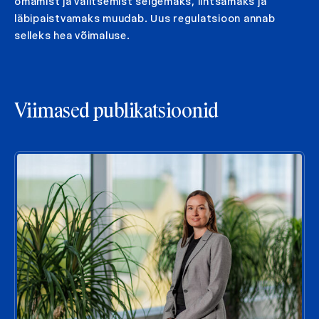
omamist ja valitsemist selgemaks, lihtsamaks ja
läbipaistvamaks muudab. Uus regulatsioon annab
selleks hea võimaluse.
Viimased publikatsioonid