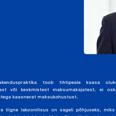
enduspraktika toob tihtipeale kaasa oluk
est või keskmistest maksumaksjatest, ei osk
gutega kaasnevat maksukohustust.
e liigne lakoonilisus on sageli põhjuseks, mik