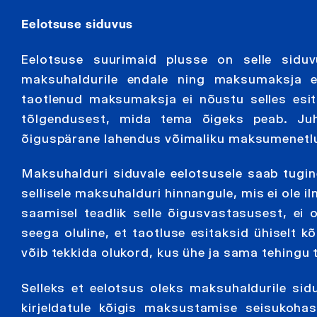
Eelotsuse siduvus
Eelotsuse suurimaid plusse on selle siduv
maksuhaldurile endale ning maksumaksja e
taotlenud maksumaksja ei nõustu selles esi
tõlgendusest, mida tema õigeks peab. Juhu
õiguspärane lahendus võimaliku maksumenetlus
Maksuhalduri siduvale eelotsusele saab tugin
sellisele maksuhalduri hinnangule, mis ei ole
saamisel teadlik selle õigusvastasusest, ei o
seega oluline, et taotluse esitaksid ühiselt 
võib tekkida olukord, kus ühe ja sama tehingu
Selleks et eelotsus oleks maksuhaldurile si
kirjeldatule kõigis maksustamise seisukoha