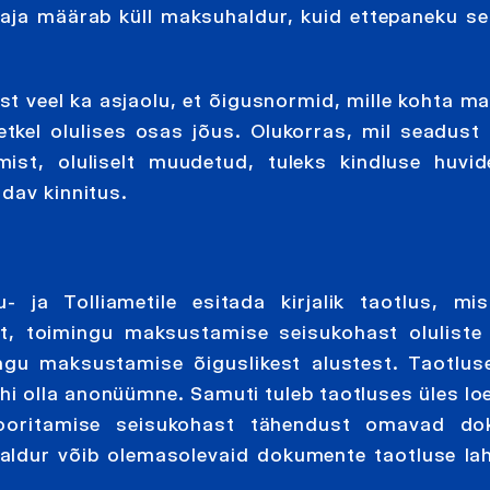
aja määrab küll maksuhaldur, kuid ettepaneku se
t veel ka asjaolu, et õigusnormid, mille kohta m
etkel olulises osas jõus. Olukorras, mil seadust
ist, oluliselt muudetud, tuleks kindluse huvi
dav kinnitus.
 ja Tolliametile esitada kirjalik taotlus, mi
t, toimingu maksustamise seisukohast oluliste 
ingu maksustamise õiguslikest alustest. Taotlu
hi olla anonüümne. Samuti tuleb taotluses üles loe
ooritamise seisukohast tähendust omavad do
aldur võib olemasolevaid dokumente taotluse l