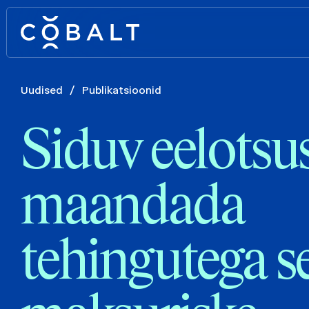
Uudised
/
Publikatsioonid
Siduv eelotsus
maandada
tehingutega s