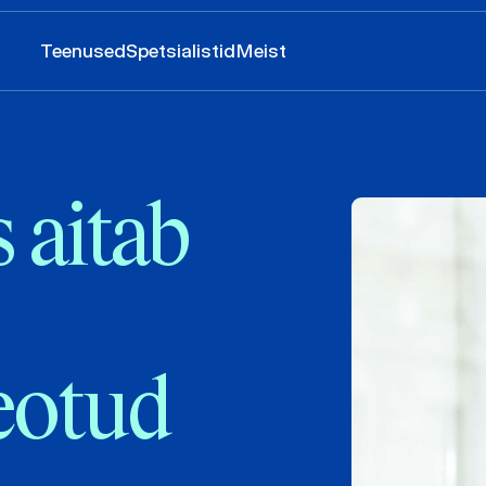
Teenused
Spetsialistid
Meist
 aitab
eotud