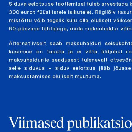
Siduva eelotsuse taotlemisel tuleb arvestada küll
300 eurot füüsilistele isikutele). Riigilõiv tas
mistõttu võib tegelik kulu olla oluliselt väik
60-päevase tähtajaga, mida maksuhaldur võib 
Alternatiivselt saab maksuhalduri seisukoht
küsimine on tasuta ja ei võta üldjuhul r
maksuhaldurile seadusest tulenevalt otsesõn
selle siduvus – siduv eelotsus jääb jõusse
maksustamises oluliselt muutuma.
Viimased publikatsi