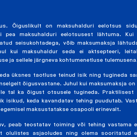
us. Õiguslikult on maksuhalduri eelotsus sid
i pea maksuhalduri eelotsusest lähtuma. Kui 
tatud seisukohtadega, võib maksumaksja lähtuda
l kui maksuhaldur seda ei aktsepteeri, leitak
e ja sellele järgneva kohtumenetluse tulemusena
eda üksnes taotluse teinud isik ning tugineda s
 ilmselgelt õigusvastane. Juhul kui maksumaksja on
le tal ka õigust otsusele tugineda. Praktilisest 
kõik isikud, keda kavandatav tehing puudutab. Vast
 tegemisel maksustatakse osapooli erinevalt.
duv, peab teostatav toiming või tehing vastama 
st olulistes asjaoludes ning olema sooritatud 