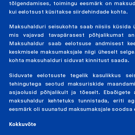
tõlgendamises, toimingu eesmärk on maksude
kui eelotsust küsitakse siirdehindade kohta.
Maksuhalduri seisukohta saab niisiis küsida 
mis vajavad tavapärasest põhjalikumat ana
Maksuhaldur saab eelotsuse andmisest kee
keskmisele maksumaksjale niigi üheselt selg
kohta maksuhalduri siduvat kinnitust saada.
Siduvate eelotsuste tegelik kasulikkus s
tehingutega seotud maksuriskide maandamis
asjaolusid põhjalikult ja tõeselt. Ebaõige
maksuhaldur kehtetuks tunnistada, eriti a
eesmärk oli suunatud maksumaksjale soodsa 
Kokkuvõte