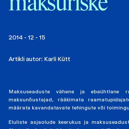
maksuriske
2014 - 12 - 15
Artikli autor:
Karli Kütt
Maksuseaduste vähene ja ebaühtlane rak
maksunõustajad, rääkimata raamatupidajat
määrata kavandatavate tehingute või toimin
Eluliste asjaolude keerukus ja maksuseadust