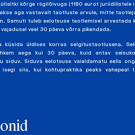
altki kõrge riigilõivuga (1180 eurot juriidilistele i
utakse aga vastavalt taotluste arvule, mitte taotlej
sem. Samuti tuleb eelotsuse taotlemisel arvestada 
vajadusel veel 30 päeva võrra pikendada.
a küsida üldises korras selgitustaotlusena. Sel
ohkem aega kui 30 päeva, kuid antav seisuko
u siduv. Siduva eelotsuse vaieldamatu eelis ong
 isegi siis, kui kohtupraktika peaks vahepeal 
oonid