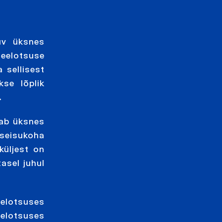
uv üksnes
eelotsuse
 sellisest
se lõplik
.
aab üksnes
 seisukoha
küljest on
asel juhul
eelotsuses
eelotsuses