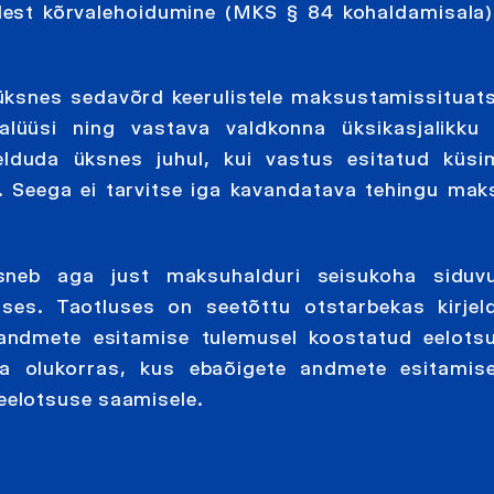
st kõrvalehoidumine (MKS § 84 kohaldamisala) 
üksnes sedavõrd keerulistele maksustamissituats
lüüsi ning vastava valdkonna üksikasjalikku 
lduda üksnes juhul, kui vastus esitatud küsi
e. Seega ei tarvitse iga kavandatava tehingu ma
eisneb aga just maksuhalduri seisukoha siduv
es. Taotluses on seetõttu otstarbekas kirjeld
te andmete esitamise tulemusel koostatud eelot
ga olukorras, kus ebaõigete andmete esitamis
eelotsuse saamisele.