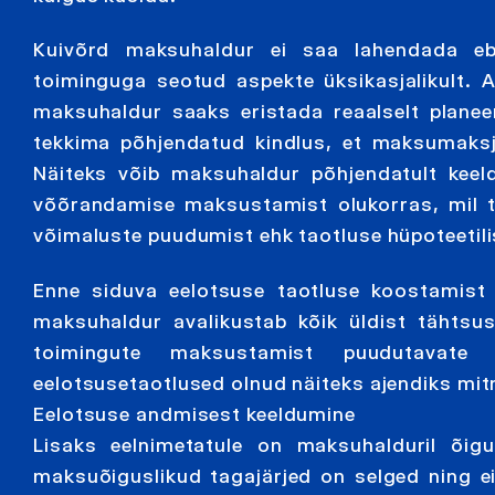
Kuivõrd maksuhaldur ei saa lahendada ebap
toiminguga seotud aspekte üksikasjalikult. As
maksuhaldur saaks eristada reaalselt planeer
tekkima põhjendatud kindlus, et maksumaksj
Näiteks võib maksuhaldur põhjendatult keeld
võõrandamise maksustamist olukorras, mil ta
võimaluste puudumist ehk taotluse hüpoteeti
Enne siduva eelotsuse taotluse koostamist 
maksuhaldur avalikustab kõik üldist tähtsus
toimingute maksustamist puudutavat
eelotsusetaotlused olnud näiteks ajendiks m
Eelotsuse andmisest keeldumine
Lisaks eelnimetatule on maksuhalduril õig
maksuõiguslikud tagajärjed on selged ning e