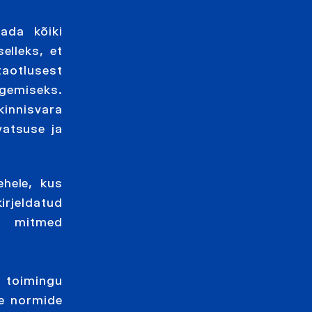
ada kõiki
elleks, et
taotlusest
egemiseks.
kinnisvara
vatsuse ja
ehele, kus
irjeldatud
n mitmed
 toimingu
te normide