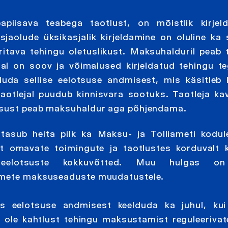
iisava teabega taotlust, on mõistlik kirjeld
jaolude üksikasjalik kirjeldamine on oluline ka s
itava tehingu oletuslikust. Maksuhalduril peab 
al on soov ja võimalused kirjeldatud tehingu t
uda sellise eelotsuse andmisest, mis käsitleb 
otlejal puudub kinnisvara sootuks. Taotleja ka
lisust peab maksuhaldur aga põhjendama.
tasub heita pilk ka Maksu- ja Tolliameti kodul
t omavate toimingute ja taotlustes korduvalt k
e eelotsuste kokkuvõtted. Muu hulgas o
itmete maksuseaduste muudatustele.
us eelotsuse andmisest keelduda ka juhul, kui
i ole kahtlust tehingu maksustamist reguleeriva