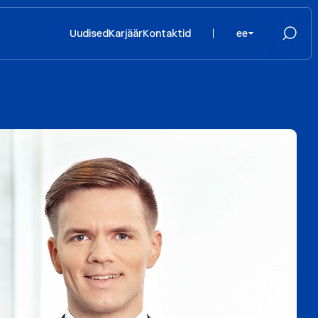
Uudised
Karjäär
Kontaktid
ee