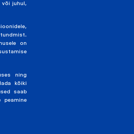
või juhul,
ioonidele,
tundmist.
musele on
ksustamise
uses ning
ada kõiki
sused saab
e peamine