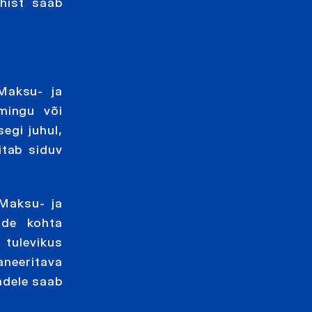
uhist saab
Maksu- ja
mingu või
egi juhul,
itab siduv
 Maksu- ja
ude kohta
 tulevikus
neeritava
ndele saab