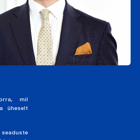
orra, mil
a üheselt
s seaduste