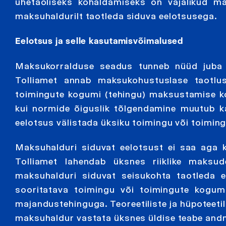
ühetaoliseks kohaldamiseks on vajalikud ma
maksuhaldurilt taotleda siduva eelotsusega.
Eelotsus ja selle kasutamisvõimalused
Maksukorralduse seadus tunneb nüüd juba 7
Tolliamet annab maksukohustuslase taotlus
toimingute kogumi (tehingu) maksustamise koh
kui normide õiguslik tõlgendamine muutub k
eelotsus välistada üksiku toimingu või toimi
Maksuhalduri siduvat eelotsust ei saa aga 
Tolliamet lahendab üksnes riiklike maksu
maksuhalduri siduvat seisukohta taotleda e
sooritatava toimingu või toimingute kogum
majandustehinguga. Teoreetiliste ja hüpoteeti
maksuhaldur vastata üksnes üldise teabe and