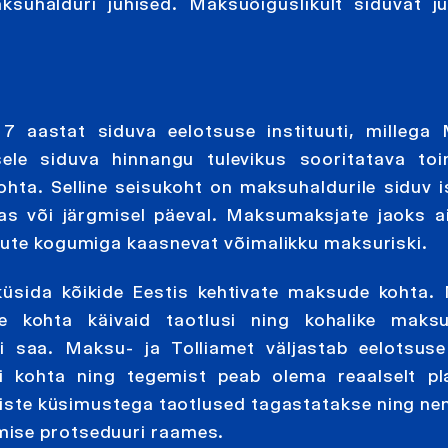
ksuhalduri juhised. Maksuõiguslikult siduvat j
 aastat siduva eelotsuse instituuti, millega 
ele siduva hinnangu tulevikus sooritatava toi
ta. Selline seisukoht on maksuhaldurile siduv is
as või järgmisel päeval. Maksumaksjate jaoks a
ngute kogumiga kaasnevat võimalikku maksuriski.
küsida kõikide Eestis kehtivate maksude kohta.
de kohta käivaid taotlusi ning kohalike maks
i saa. Maksu- ja Tolliamet väljastab eelotsuse
i kohta ning tegemist peab olema reaalselt pla
liste küsimustega taotlused tagastatakse ning ne
mise protseduuri raames.