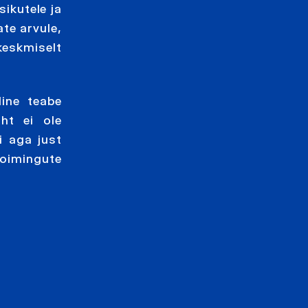
sikutele ja
ate arvule,
keskmiselt
line teabe
ht ei ole
i aga just
toimingute