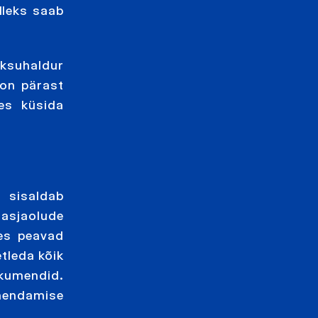
lleks saab
aksuhaldur
 on pärast
des küsida
s sisaldab
asjaolude
ses peavad
tleda kõik
kumendid.
ahendamise