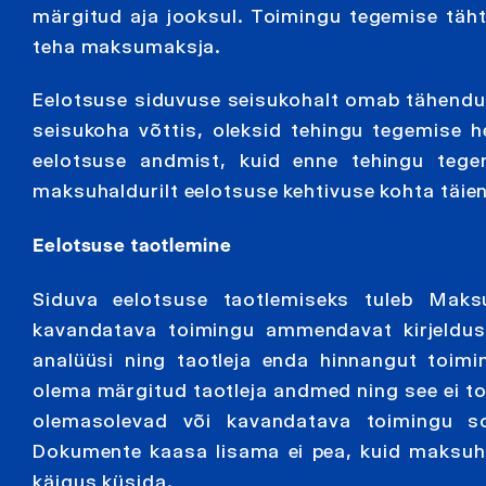
märgitud aja jooksul. Toimingu tegemise täht
teha maksumaksja.
Eelotsuse siduvuse seisukohalt omab tähendus
seisukoha võttis, oleksid tehingu tegemise h
eelotsuse andmist, kuid enne tehingu tegem
maksuhaldurilt eelotsuse kehtivuse kohta täien
Eelotsuse taotlemine
Siduva eelotsuse taotlemiseks tuleb Maksu-
kavandatava toimingu ammendavat kirjeldus
analüüsi ning taotleja enda hinnangut toim
olema märgitud taotleja andmed ning see ei to
olemasolevad või kavandatava toimingu s
Dokumente kaasa lisama ei pea, kuid maksuh
käigus küsida.