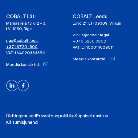
COBALT Läti
COBALT Leedu
Marijas iela 13 K-2 - 3,
Lvivo 21, LT-09309, Vilnius
LV-1050, Riga
vilnius@cobalt.legal
riga@cobalt.legal
+370 5250 0800
+371 6720 1800
VAT: LT100014609011
VAT: LV40203333511
Meedia kontaktid:
Meedia kontaktid:
Üldtingimused
Privaatsuspoliitika
Küpsiseteavitus
Käitumisjuhend