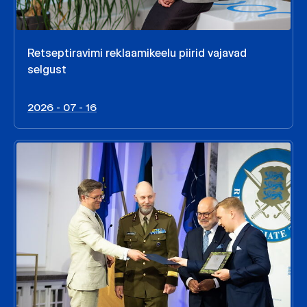
Retseptiravimi reklaamikeelu piirid vajavad
selgust
2026 - 07 - 16