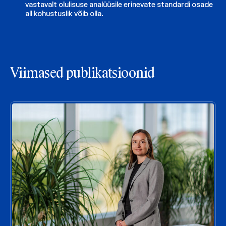
vastavalt olulisuse analüüsile erinevate standardi osade
all kohustuslik võib olla.
Viimased publikatsioonid