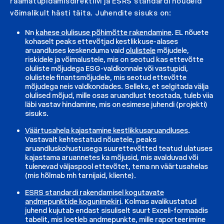
raamatupidamisdirektiivi ja ESRS standardi nõudeid
võimalikult hästi täita. Juhendite sisuks on:
Nn
kahese olulisuse põhimõtte rakendamine
. EL nõuete
kohaselt peaks ettevõtjad kestlikkuse-alases
aruandluses keskenduma vaid
olulistele
mõjudele,
riskidele ja võimalustele, mis on seotud kas ettevõtte
oluliste mõjudega ESG-valdkonnale või vastupidi,
olulistele finantsmõjudele, mis seotud ettevõtte
mõjudega neis valdkondades. Selleks, et selgitada välja
olulised mõjud, mille osas aruandlust teostada, tuleb viia
läbi vastav hindamine, mis on esimese juhendi (projekti)
sisuks.
Väärtusahela kajastamine kestlikkusaruandluses
.
Vastavalt kehtestatud nõuetele, peaks
aruandluskohustusega suurettevõtted teatud ulatuses
kajastama aruannetes ka mõjusid, mis avalduvad või
tulenevad väljaspool ettevõtet, tema nn väärtusahelas
(mis hõlmab mh tarnijaid, kliente).
ESRS standardi rakendamisel kogutavate
andmepunktide kogunimekiri
. Kolmas avalikustatud
juhend kujutab endast sisuliselt suurt Exceli-formaadis
tabelit, mis loetleb andmepunkte, mille raporteerimine