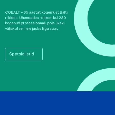
COBALT – 35 aastat kogemust Balti
riikides. Ühendades rohkem kui 280
kogenud professionaali, pole ükski
väljakutse meie jaoks liiga suur.
Spetsialistid