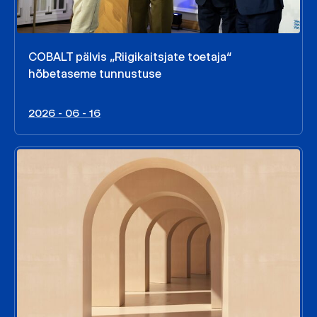
COBALT pälvis „Riigikaitsjate toetaja“
hõbetaseme tunnustuse
2026 - 06 - 16