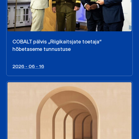
COBALT pälvis „Riigikaitsjate toetaja“
hõbetaseme tunnustuse
2026 - 06 - 16