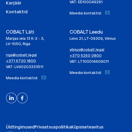
VAT: EE100049291
Karjäär
Kontaktid
Meedia kontaktid:
COBALT Läti
COBALT Leedu
Marijas iela 13 K-2 - 3,
Lvivo 21, LT-09309, Vilnius
LV-1050, Riga
vilnius@cobalt.legal
riga@cobalt.legal
+370 5250 0800
+371 6720 1800
VAT: LT100014609011
VAT: LV40203333511
Meedia kontaktid:
Meedia kontaktid:
Üldtingimused
Privaatsuspoliitika
Küpsiseteavitus