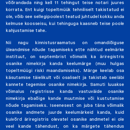
võõrandada ning kell 11 tehingut teise notari juures
korrata. Ent kuigi topeltmüük tehniliselt takistatud ei
ole, võib see sellegipoolest teatud juhtudel kokku anda
kelmuse koosseisu, kui tehinguga kaasneb teise poole
kahjustamise tahe.
Nii nagu kinnistusraamatus on omandiõiguse
üleandmise nõude tagamiseks ette nähtud eelmärke
instituut, on septembrist võimalik ka äriregistris
osanike nimekirja kanda keelumärge (muu hulgas
topeltmüügi riski maandamiseks). Märge keelab osa
käsutamise täielikult või osaliselt ja takistab seeläbi
kannete tegemise osanike nimekirja. Samuti luuakse
võimalus registrisse kanda vastuväide osanike
nimekirja ebaõige kande muutmise või kustutamise
nõude tagamiseks. Iseenesest on juba täna võimalik
osanike andmete juurde keelumärkeid kanda, kuid
kuivõrd äriregistris olevatel osanike andmetel ei ole
veel kande tähendust, on ka märgete tähendus