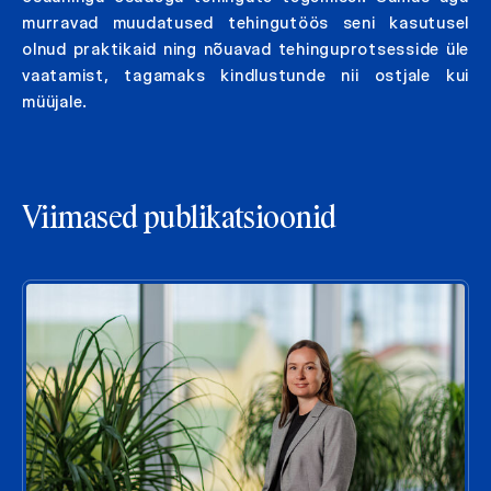
murravad muudatused tehingutöös seni kasutusel
olnud praktikaid ning nõuavad tehinguprotsesside üle
vaatamist, tagamaks kindlustunde nii ostjale kui
müüjale.
Viimased publikatsioonid