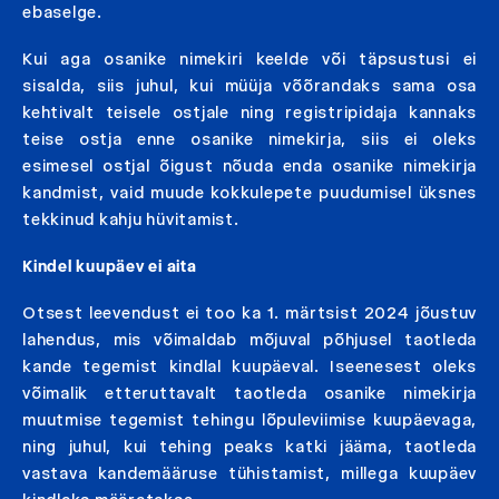
ebaselge.
Kui aga osanike nimekiri keelde või täpsustusi ei
sisalda, siis juhul, kui müüja võõrandaks sama osa
kehtivalt teisele ostjale ning registripidaja kannaks
teise ostja enne osanike nimekirja, siis ei oleks
esimesel ostjal õigust nõuda enda osanike nimekirja
kandmist, vaid muude kokkulepete puudumisel üksnes
tekkinud kahju hüvitamist.
Kindel kuupäev ei aita
Otsest leevendust ei too ka 1. märtsist 2024 jõustuv
lahendus, mis võimaldab mõjuval põhjusel taotleda
kande tegemist kindlal kuupäeval. Iseenesest oleks
võimalik etteruttavalt taotleda osanike nimekirja
muutmise tegemist tehingu lõpuleviimise kuupäevaga,
ning juhul, kui tehing peaks katki jääma, taotleda
vastava kandemääruse tühistamist, millega kuupäev