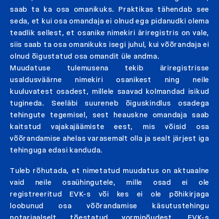
saab ta ka osa omanikuks. Praktikas tähendab see
seda, et kui osa omandaja ei olnud ega pidanudki olema
teadlik sellest, et osanike nimekiri äriregistris on vale,
siis saab ta osa omanikuks isegi juhul, kui võõrandaja ei
olnud õigustatud osa omandit üle andma.
Muudatuse tulemusena tekib äriregistrisse
usaldusväärne nimekiri osanikest ning neile
kuuluvatest osadest, millele saavad kolmandad isikud
tugineda. Seeläbi suureneb õiguskindlus osadega
tehingute tegemisel, sest heauskne omandaja saab
kaitstud vajakajäämiste eest, mis võisid osa
võõrandamise ahelas varasemalt olla ja sealt järjest iga
tehinguga edasi kanduda.
Tuleb rõhutada, et nimetatud muudatus on aktuaalne
vaid neile osaühingutele, mille osad ei ole
registreeritud EVK-s või kes ei ole põhikirjaga
loobunud osa võõrandamise käsutustehingu
notariaalselt tõestatud vorminõudest. EVK-s