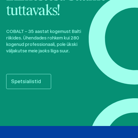
tuttavaks!
COBALT – 35 aastat kogemust Balti
riikides. Ühendades rohkem kui 280
kogenud professionaali, pole ükski
väljakutse meie jaoks liiga suur.
Spetsialistid