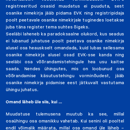
registreeritud osasid muudatus ei puuduta, sest
osanike nimekirja jääb pidama EVK ning registripidaja
poolt peetavale osanike nimekirjale tuginedes loetakse
juba täna register tema suhtes õigeks.
Seeläbi laheneb ka paradoksaalne olukord, kus seadus
ei lubanud juhatuse poolt peetava osanike nimekirja
alusel osa heauskselt omandada, kuid lubas sellesama
osanike nimekirja alusel osad EVK-sse kanda ning
seeläbi osa võõrandamistehingule hea usu kaitse
saada. Nendes ühingutes, mis on loobunud osa
võõrandamise käsutustehingu vorminõudest, jääb
osanike nimekirja pidamise eest jätkuvalt vastutama
ühingu juhatus.
Omand läheb üle siis, kui …
Muudatuse tulemusena muutub ka see, millal
osaühingu osa omanikku vahetab. Kui senini oli pooltel
endil võimalik määrata, millal osa omand üle läheb –