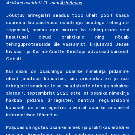
Artikkel avaldati 13. mail
Äripäevas
Jõustuv äriregistri seadus toob ühelt poolt kaasa
suurema läbipaistvuse osaühingu osadega tehingute
tegemisel, samas aga murrab ka tehingutöös seni
kasutusel olnud praktikaid ning nõuab
tehinguprotsesside üle vaatamist, kirjutavad Jesse
Kivisaari ja Karina-Anette Kiristaja advokaadibüroost
Cobalt.
Kui siiani on osaühingu osanike nimekirja pidamine
olnud juhatuse kohustus, siis äriseadustiku ja uue
äriregistri seaduse teise muudatuste etapiga nähakse
alates 1. septembrist 2023 ette, et osanike nimekirja
hakkab pidama äriregister. Kehtiva regulatsiooni
kohaselt on e-äriregistris olevatel osanike andmetel
informatiivne tähendus.
Paljudes ühingutes osanike nimekirja praktikas eraldi ei
peetagi. Arvestades ka, et juhatuse poolt peetava