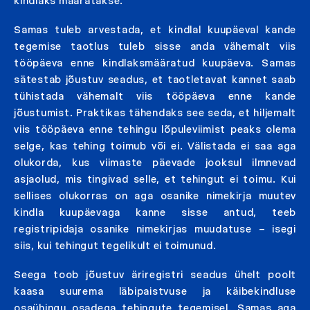
kindlaks määratakse.
Samas tuleb arvestada, et kindlal kuupäeval kande
tegemise taotlus tuleb sisse anda vähemalt viis
tööpäeva enne kindlaksmääratud kuupäeva. Samas
sätestab jõustuv seadus, et taotletavat kannet saab
tühistada vähemalt viis tööpäeva enne kande
jõustumist. Praktikas tähendaks see seda, et hiljemalt
viis tööpäeva enne tehingu lõpuleviimist peaks olema
selge, kas tehing toimub või ei. Välistada ei saa aga
olukorda, kus viimaste päevade jooksul ilmnevad
asjaolud, mis tingivad selle, et tehingut ei toimu. Kui
sellises olukorras on aga osanike nimekirja muutev
kindla kuupäevaga kanne sisse antud, teeb
registripidaja osanike nimekirjas muudatuse – isegi
siis, kui tehingut tegelikult ei toimunud.
Seega toob jõustuv äriregistri seadus ühelt poolt
kaasa suurema läbipaistvuse ja käibekindluse
osaühingu osadega tehingute tegemisel. Samas aga