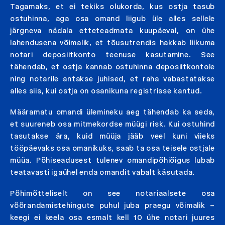
Tagamaks, et ei tekiks olukorda, kus ostja tasub
ostuhinna, aga osa omand liigub üle alles sellele
järgneva nädala etteteadmata kuupäeval, on ühe
lahendusena võimalik, et tõusutrendis hakkab liikuma
notari deposiitkonto teenuse kasutamine. See
tähendab, et ostja kannab ostuhinna deposiitkontole
ning notarile antakse juhised, et raha vabastatakse
alles siis, kui ostja on osanikuna registrisse kantud.
Määramatu omandi ülemineku aeg tähendab ka seda,
et suureneb osa mitmekordse müügi risk. Kui ostuhind
tasutakse ära, kuid müüja jääb veel kuni viieks
tööpäevaks osa omanikuks, saab ta osa teisele ostjale
müüa. Põhiseadusest tulenev omandipõhiõigus lubab
teatavasti igaühel enda omandit vabalt käsutada.
Põhimõtteliselt on see notariaalsete osa
võõrandamistehingute puhul juba praegu võimalik –
keegi ei keela osa esmalt kell 10 ühe notari juures