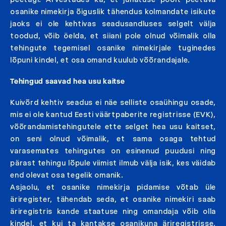
osanike nimekirja õiguslik tähendus kolmandate isikute
jaoks ei ole kehtivas seadusandluses selgelt välja
toodud, võib öelda, et siiani pole olnud võimalik olla
tehingute tegemisel osanike nimekirjale tuginedes
lõpuni kindel, et osa omand kuulub võõrandajale.
Tehingud saavad hea usu kaitse
Kuivõrd kehtiv seadus ei näe selliste osaühingu osade,
mis ei ole kantud Eesti väärtpaberite registrisse (EVK),
võõrandamistehingutele ette selget hea usu kaitset,
on seni olnud võimalik, et sama osaga tehtud
varasemates tehingutes on esinenud puudusi ning
pärast tehingu lõpule viimist ilmub välja isik, kes väidab
end olevat osa tegelik omanik.
Asjaolu, et osanike nimekirja pidamise võtab üle
äriregister, tähendab seda, et osanike nimekiri saab
äriregistris kande staatuse ning omandaja võib olla
kindel, et kui ta kantakse osanikuna äriregistrisse,