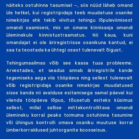
näiteks ostuhinna tasumisel –, siis nüüd läheb omand
üle hetkel, kui registripidaja teeb muudatuse osanike
nimekirjas ehk tekib viivitus tehingu lõpuleviimisest
omandi saamiseni, mis on omane kinnisasja omandi
üleminekule kinnistustraamatus. Nii kaua, kuni
omandajat ei ole äriregistrisse osanikuna kantud, ei
saa ta teostada ka ühtegi osast tulenevalt õigust.
Tehingumaailmas võib see kaasa tuua probleeme.
Arvestades, et seadus annab äriregistrile kande
tegemiseks aega viis tööpäeva ning sellest tulenevalt
võib registripidaja osanike nimekirjas muudatused
sisse kanda nii avalduse esitamisega samal päeval kui
viienda tööpäeva lõpus, tõusetub esiteks küsimus
sellest, millal sellise mittekontrollitava omandi
ülemineku korral peaks toimuma ostuhinna tasumine
või ühingus kontrolli omava osaniku muutuse korral
ümberkorraldused juhtorganite koosseisus.