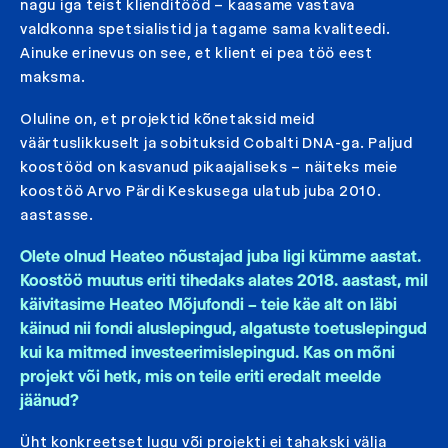
nagu iga teist klienditööd – kaasame vastava
valdkonna spetsialistid ja tagame sama kvaliteedi.
Ainuke erinevus on see, et klient ei pea töö eest
maksma.
Oluline on, et projektid kõnetaksid meid
väärtuslikkuselt ja sobituksid Cobalti DNA-ga. Paljud
koostööd on kasvanud pikaajaliseks – näiteks meie
koostöö Arvo Pärdi Keskusega ulatub juba 2010.
aastasse.
Olete olnud Heateo nõustajad juba ligi kümme aastat.
Koostöö muutus eriti tihedaks alates 2018. aastast, mil
käivitasime Heateo Mõjufondi – teie käe alt on läbi
käinud nii fondi aluslepingud, algatuste toetuslepingud
kui ka mitmed investeerimislepingud. Kas on mõni
projekt või hetk, mis on teile eriti eredalt meelde
jäänud?
Üht konkreetset lugu või projekti ei tahakski välja