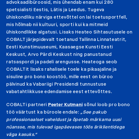
advokaadibüroosid, mis ühendab enam kui 280
spetsialisti Eestis, Lätis ja Leedus. Tugeva
ühiskondliku närviga ettevõttel on lai toetusportfell,
mis hõlmab nii kultuuri, sporti kui ka mitmeid
ühiskondlikke algatusi. Lisaks Heateo Sihtasutusele on
COBALT järjepidevalt toetanud Tallinna Linnateatrit,
Eesti Kunstimuuseumi, Kaasaegse Kunsti Eesti
Keskust, Arvo Pärdi Keskust ning panustanud
ratsaspordi ja padeli arengusse. Heateoga seob
COBALTit lisaks rahalisele toele ka pikaajaline ja
sisuline pro bono koostöö, mille eest on büroo
pälvinud ka Vabariigi Presidendi tunnustuse
vabatahtlikkuse edendamise eest ettevõttes.
COBALTi partneri
Peeter Kutmani
sõnul loob pro bono
töö väärtust ka büroole endale:
„See pakub
professionaalset vaheldust ja õpetab märkama uusi
nüansse, mis tulevad igapäevases töös äriklientidega
väga kasuks.“