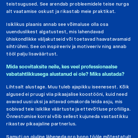
teistsugused. See arendab probleemidele teise nurga
alt vaatamise oskust ja rikastab meie praktikat.
Isiklikus plaanis annab see võimaluse olla osa
uuenduslikest algatustest, mis lahendavad
ühiskondlikke väljakutseid või toetavad haavatavamaid
sihtrühmi. See on inspireeriv ja motiveeriv ning annab
tööl palju lisaväärtust.
Mida soovitaksite neile, kes veel professionaalse
vabatahtlikkusega alustanud ei ole? Miks alustada?
Lihtsalt alustage. Muu tuleb ajapikku iseenesest. Kõik
algused ei pruugi viia pikaajalise koostööni, kuid need
avavad uusi uksi ja aitavad omakorda leida asju, mis
sobivad teie isiklike väärtuste ja ettevõtluse profiiliga.
Õnnestumise korral võib sellest kujuneda vastastikku
rikastav pikaajaline partnerlus.
Samuti on oluline läheneda pro bono tööle mõtestatult