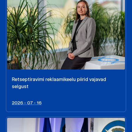
Retseptiravimi reklaamikeelu piirid vajavad
selgust
2026 - 07 - 16