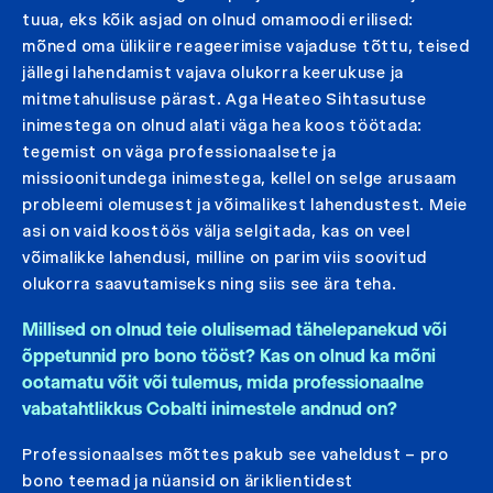
tuua, eks kõik asjad on olnud omamoodi erilised:
mõned oma ülikiire reageerimise vajaduse tõttu, teised
jällegi lahendamist vajava olukorra keerukuse ja
mitmetahulisuse pärast. Aga Heateo Sihtasutuse
inimestega on olnud alati väga hea koos töötada:
tegemist on väga professionaalsete ja
missioonitundega inimestega, kellel on selge arusaam
probleemi olemusest ja võimalikest lahendustest. Meie
asi on vaid koostöös välja selgitada, kas on veel
võimalikke lahendusi, milline on parim viis soovitud
olukorra saavutamiseks ning siis see ära teha.
Millised on olnud teie olulisemad tähelepanekud või
õppetunnid pro bono tööst? Kas on olnud ka mõni
ootamatu võit või tulemus, mida professionaalne
vabatahtlikkus Cobalti inimestele andnud on?
Professionaalses mõttes pakub see vaheldust – pro
bono teemad ja nüansid on äriklientidest