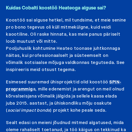
Kuidas Cobalti koostöö Heateoga alguse sai?
Koostöö sai alguse hetkel, mil tundsime, et meie senine
pro bono tegevus oli küll mitmekülgne, kuid veidi
kaootiline. Oli raske hinnata, kas meie panus päriselt
loob muutust või mitte.
Pooljuhuslik kohtumine Heateo toonase juhtkonnaga
näitas, kui professionaalselt ja süsteemselt on
võimalik sotsiaalse mõjuga valdkonnas tegutseda. See
inspireeris meid otsust tegema.
Esimesed suuremad ühisprojektid olid koostöö
SPIN-
programmig
a, mille edenemist ja arengut on meil olnud
kõrvalseisjana võimalik jälgida ja sellele kaasa elada
juba 2015. aastast, ja ühiskondliku mõju osakute
(
social impact bonds
) projekt kohe peale seda.
Sealt edasi on meieni jõudnud mitmed algatused, mida
oleme rahaliselt toetanud, ja töö käigus on tekkinud ka