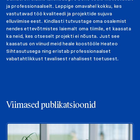
ja professionaalselt. Leppige omavahel kokku, kes
vastutavad töö kvaliteedi ja projektide sujuva
elluviimise eest. Kindlasti tutvustage oma osalemist
nendes ettevõtmistes laiemalt oma tiimile, et kaasata
ka neid, kes otseselt projekti ei nõusta. Just see
kaasatus on viinud meid heale koostööle Heateo
Sihtasutusega ning eristab professionaalset
vabatahtlikkust tavalisest rahalisest toetusest.
Viimased publikatsioonid