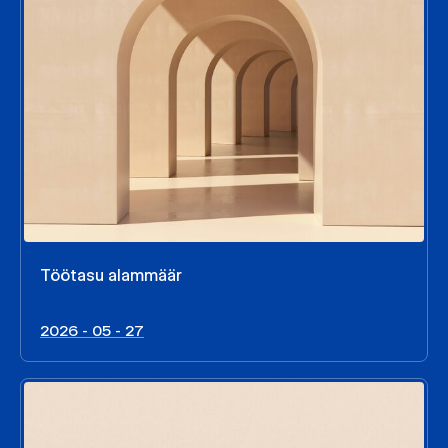
Töötasu alammäär
2026 - 05 - 27