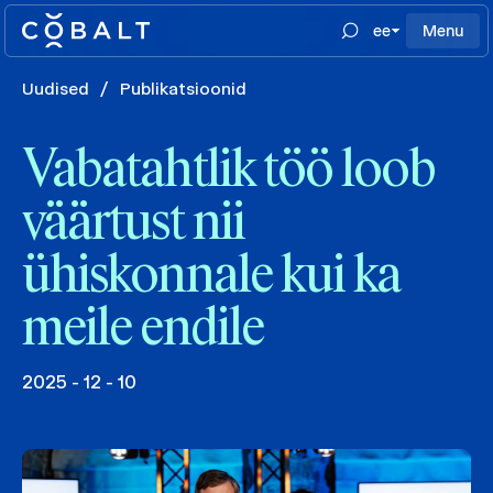
ee
Menu
Uudised
/
Publikatsioonid
Vabatahtlik töö loob
väärtust nii
ühiskonnale kui ka
meile endile
2025 - 12 - 10