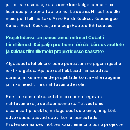
juriidilisi küsimusi, kus saame käe külge panna – nii
lisandus pro bono töö loomuliku osana. Nii sattusidki
meie portfelli näiteks Arvo Pärdi Keskus, Kaasaegse
Kunsti Eesti Keskus ja muidugi Heateo Sihtasutus.
Projektidesse on panustanud mitmed Cobalti
tiimiliikmed. Kui palju pro bono töö üle büroos arutlete
ja kuidas tiimiliikmeid projektidesse kaasate?
Algusaastatel oli pro bono panustamine pigem igaühe
isiklik algatus. Aja jooksul hakkasid inimesed ise
uurima, miks me nende projektide kohta vähe räägime
ja miks need tiimis nähtavamad ei ole.
See tõi kaasa otsuse teha pro bono tegevus
nähtavamaks ja süsteemsemaks. Tutvustame
sisemiselt projekte, millega seotud oleme, ning kõik
advokaadid saavad soovi korral panustada.
Professionaalses mõttes käsitleme pro bono projekte