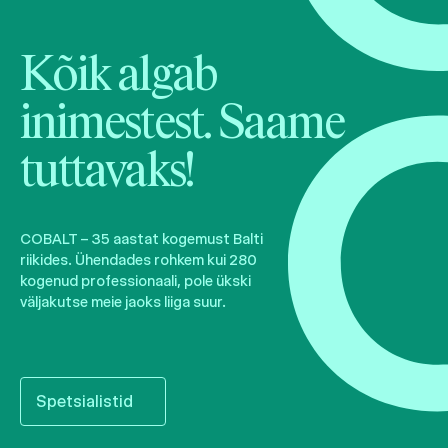
Kõik algab
inimestest. Saame
tuttavaks!
COBALT – 35 aastat kogemust Balti
riikides. Ühendades rohkem kui 280
kogenud professionaali, pole ükski
väljakutse meie jaoks liiga suur.
Spetsialistid