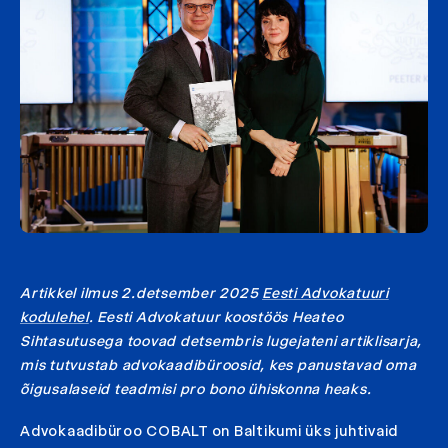
Artikkel ilmus 2.detsember 2025
Eesti Advokatuuri
kodulehel
.
Eesti Advokatuur koostöös Heateo
Sihtasutusega toovad detsembris lugejateni
artiklisarja
,
mis tutvustab advokaadibüroosid, kes panustavad oma
õigusalaseid teadmisi pro bono ühiskonna heaks.
Advokaadibüroo COBALT on Baltikumi üks juhtivaid