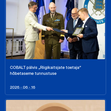
COBALT pälvis „Riigikaitsjate toetaja“
hõbetaseme tunnustuse
2026 - 06 - 16