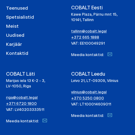
COBALT Eesti
Teenused
Kawe Plaza, Pärnu mnt 15,
Spetsialistid
10141, Tallinn
Meist
tallinn@cobalt.legal
Uudised
+372 665 1888
VAT: EE100049291
Karjäär
Kontaktid
Meedia kontaktid:
COBALT Läti
COBALT Leedu
Marijas iela 13 K-2 - 3,
Lvivo 21, LT-09309, Vilnius
LV-1050, Riga
vilnius@cobalt.legal
riga@cobalt.legal
+370 5250 0800
+371 6720 1800
VAT: LT100014609011
VAT: LV40203333511
Meedia kontaktid:
Meedia kontaktid: