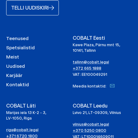
TELLI UUDISKIRI
COBALT Eesti
Teenused
Kawe Plaza, Pärnu mnt 15,
Spetsialistid
10141, Tallinn
Meist
tallinn@cobalt.legal
Uudised
+372 665 1888
VAT: EE100049291
Karjäär
Kontaktid
Meedia kontaktid:
COBALT Läti
COBALT Leedu
Marijas iela 13 K-2 - 3,
Lvivo 21, LT-09309, Vilnius
LV-1050, Riga
vilnius@cobalt.legal
riga@cobalt.legal
+370 5250 0800
+371 6720 1800
VAT: LT100014609011