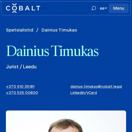
`
ee
Menu
Spetsialistid
/
Dainius Timukas
Dainius Timukas
Jurist / Leedu
+370 610 35181
dainius.timukas@cobalt.legal
+370 525 00800
LinkedIn
/
vCard