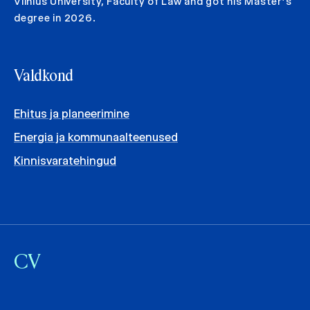
Vilnius University, Faculty of Law and got his Master’s
degree in 2026.
Valdkond
Ehitus ja planeerimine
Energia ja kommunaalteenused
Kinnisvaratehingud
CV