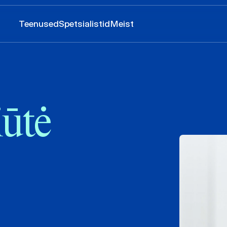
Teenused
Spetsialistid
Meist
iūtė