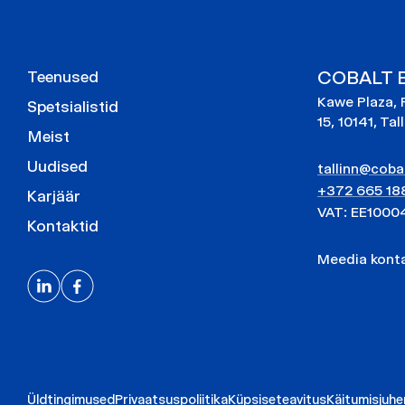
COBALT E
Teenused
Kawe Plaza, 
Spetsialistid
15, 10141, Tal
Meist
Uudised
tallinn@cobal
+372 665 18
Karjäär
VAT: EE1000
Kontaktid
Meedia kon
Üldtingimused
Privaatsuspoliitika
Küpsiseteavitus
Käitumisjuh