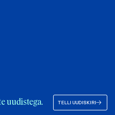
te uudistega.
TELLI UUDISKIRI