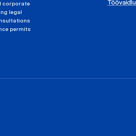
Töövaidl
d corporate
ing legal
onsultations
ence permits