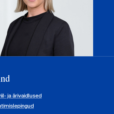
ond
il- ja ärivaidlused
uhtimislepingud