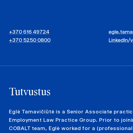
+370 616 49724
egle.tama
+370 5250 0800
LinkedIn
/
Tutvustus
Eglė Tamavičiūtė is a Senior Associate practic
Employment Law Practice Group. Prior to joini
COBALT team, Eglė worked for a (professional