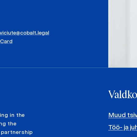
viciute@cobalt.legal
vCard
Valdk
Muud tsivi
ing in the
ng the
Töö- ja j
 partnership