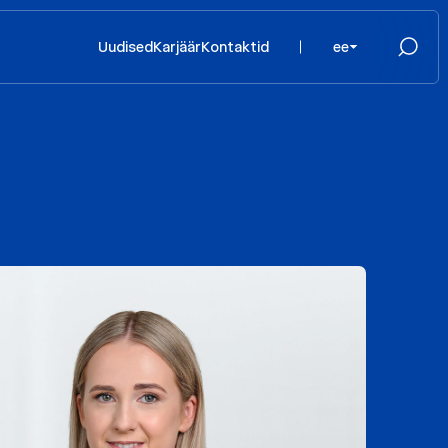
Uudised
Karjäär
Kontaktid
ee