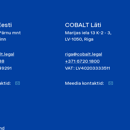
esti
COBALT Läti
Pärnu mnt
Marijas iela 13 K-2 - 3,
linn
LV-1050, Riga
t.legal
riga@cobalt.legal
88
+371 6720 1800
49291
VAT: LV40203333511
taktid:
Meedia kontaktid:
end