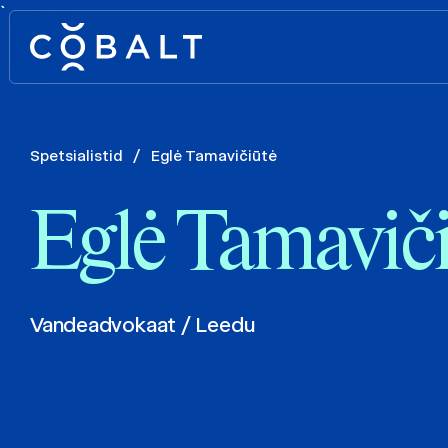
`
Spetsialistid
/
Eglė Tamavičiūtė
Eglė Tamavič
Vandeadvokaat / Leedu