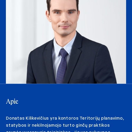
Apie
Donatas Kilikevičius yra kontoros Teritorijų planavimo,
statybos ir nekilnojamojo turto ginčų praktikos