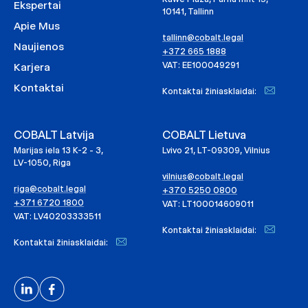
Ekspertai
10141, Tallinn
Apie Mus
tallinn@cobalt.legal
Naujienos
+372 665 1888
VAT: EE100049291
Karjera
Kontaktai
Kontaktai žiniasklaidai:
COBALT Latvija
COBALT Lietuva
Marijas iela 13 K-2 - 3,
Lvivo 21, LT-09309, Vilnius
LV-1050, Riga
vilnius@cobalt.legal
riga@cobalt.legal
+370 5250 0800
+371 6720 1800
VAT: LT100014609011
VAT: LV40203333511
Kontaktai žiniasklaidai:
Kontaktai žiniasklaidai: