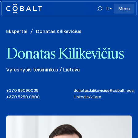
`
lt
Menu
Ekspertai
/
Donatas Kilikevičius
Donatas Kilikevičius
Vyresnysis teisininkas / Lietuva
+370 69090039
donatas.kilikevicius@cobalt.legal
+370 5250 0800
LinkedIn
/
vCard