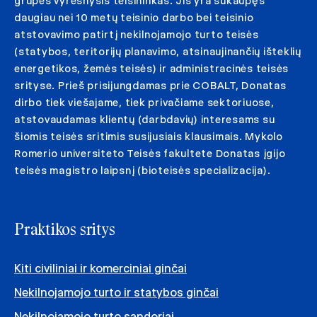
grupės vyresnysis teisininkas. Jis yra sukaupęs
daugiau nei 10 metų teisinio darbo bei teisinio
atstovavimo patirtį nekilnojamojo turto teisės
(statybos, teritorijų planavimo, atsinaujinančių išteklių
energetikos, žemės teisės) ir administracinės teisės
srityse. Prieš prisijungdamas prie COBALT, Donatas
dirbo tiek viešajame, tiek privačiame sektoriuose,
atstovaudamas klientų (darbdavių) interesams su
šiomis teisės sritimis susijusiais klausimais. Mykolo
Romerio universiteto Teisės fakultete Donatas įgijo
teisės magistro laipsnį (bioteisės specializacija).
Praktikos sritys
Kiti civiliniai ir komerciniai ginčai
Nekilnojamojo turto ir statybos ginčai
Nekilnojamojo turto sandoriai