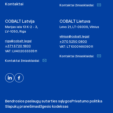
Kontaktai
Kontaktai žiniasklaidai:
COBALT Latvija
COBALT Lietuva
Marijas iela 13 K-2 - 3,
Lvivo 21, LT-09309, Vilnius
LV-1050, Riga
vilnius@cobalt.legal
riga@cobalt.legal
+370 5250 0800
+371 6720 1800
VAT: LT100014609011
VAT: LV40203333511
Kontaktai žiniasklaidai:
Kontaktai žiniasklaidai:
Bendrosios paslaugų sutarties sąlygos
Privatumo politika
Slapukų pranešimas
Elgesio kodeksas