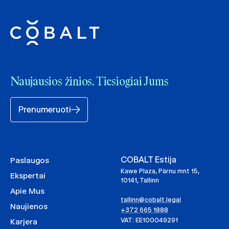
Naujausios žinios. Tiesiogiai Jums
Prenumeruoti
COBALT Estija
Paslaugos
Kawe Plaza, Pärnu mnt 15,
Ekspertai
10141, Tallinn
Apie Mus
tallinn@cobalt.legal
Naujienos
+372 665 1888
VAT: EE100049291
Karjera