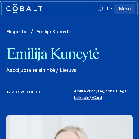
`
lt
Menu
Ekspertai
/
Emilija Kuncytė
Emilija Kuncytė
Asocijuota teisininkė / Lietuva
emilija.kuncyte@cobalt.legal
+370 5250 0800
LinkedIn
/
vCard