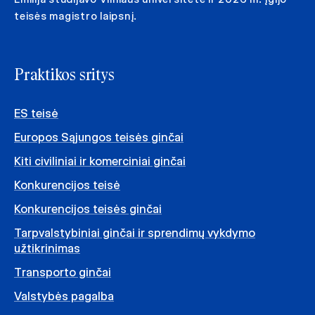
teisės magistro laipsnį.
Praktikos sritys
ES teisė
Europos Sąjungos teisės ginčai
Kiti civiliniai ir komerciniai ginčai
Konkurencijos teisė
Konkurencijos teisės ginčai
Tarpvalstybiniai ginčai ir sprendimų vykdymo
užtikrinimas
Transporto ginčai
Valstybės pagalba