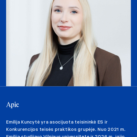
Apie
Emilija Kuncytė yra asocijuota teisininkė ES ir
Konkurencijos teisės praktikos grupėje. Nuo 2021 m.
Emilija studijavo Vilniaus universitete ir 2026 m. įgijo