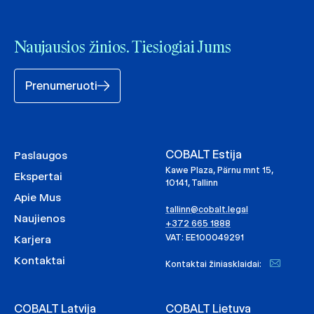
Naujausios žinios. Tiesiogiai Jums
Prenumeruoti
COBALT Estija
Paslaugos
Kawe Plaza, Pärnu mnt 15,
Ekspertai
10141, Tallinn
Apie Mus
tallinn@cobalt.legal
Naujienos
+372 665 1888
VAT: EE100049291
Karjera
Kontaktai
Kontaktai žiniasklaidai:
COBALT Latvija
COBALT Lietuva