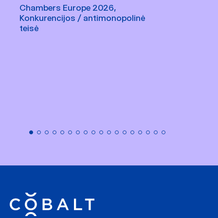
Chambers Europe 2026,
The Legal 500 2025, ES ir
Konkurencijos / antimonopolinė
konkurencijos teisė
teisė