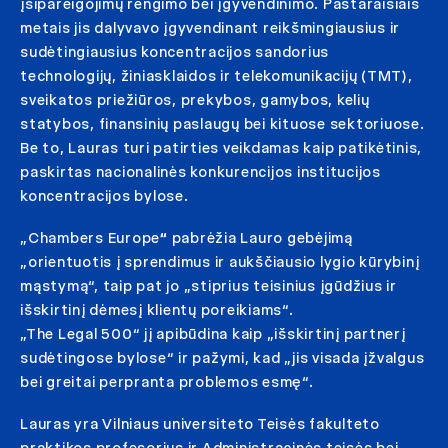
įsipareigojimų rengimo bei įgyvendinimo. Pastaraisiais
metais jis dalyvavo įgyvendinant reikšmingiausius ir
sudėtingiausius koncentracijos sandorius
technologijų, žiniasklaidos ir telekomunikacijų (TMT),
sveikatos priežiūros, prekybos, gamybos, kelių
statybos, finansinių paslaugų bei kituose sektoriuose.
Be to, Lauras turi patirties veikdamas kaip patikėtinis,
paskirtas nacionalinės konkurencijos institucijos
koncentracijos bylose.
„Chambers Europe
“
pabrėžia Lauro gebėjimą
„orientuotis į sprendimus ir aukščiausio lygio kūrybinį
mąstymą“, taip pat jo „stiprius teisinius įgūdžius ir
išskirtinį dėmesį klientų poreikiams“.
„The Legal 500“ jį apibūdina kaip „išskirtinį partnerį
sudėtingose bylose“ ir pažymi, kad „jis visada įžvalgus
bei greitai perpranta problemos esmę“.
Lauras yra Vilniaus universiteto Teisės fakulteto
praktikos profesorius ir Administracinės teisės bei