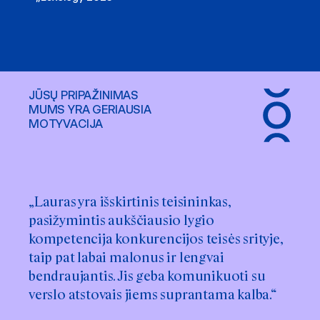
JŪSŲ PRIPAŽINIMAS
MUMS YRA GERIAUSIA
MOTYVACIJA
„Lauras yra išskirtinis teisininkas,
„Lauras Butkevičius <…> turi išskirtinės
pasižymintis aukščiausio lygio
patirties konsultuodamas prekybos,
kompetencija konkurencijos teisės srityje,
farmacijos ir technologijų, žiniasklaidos
taip pat labai malonus ir lengvai
bei telekomunikacijų (TMT) sektorių
bendraujantis. Jis geba komunikuoti su
įmones konkurencijos ir valstybės
verslo atstovais jiems suprantama kalba.“
reguliavimo klausimais.“