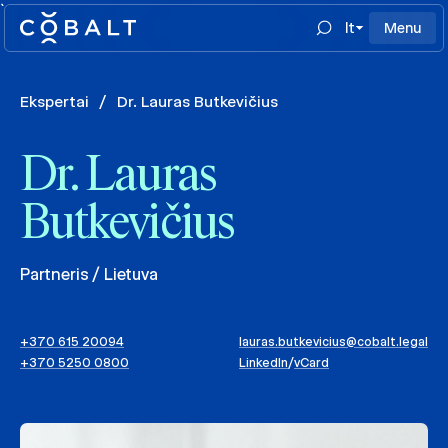
`
lt
Menu
Ekspertai
/
Dr. Lauras Butkevičius
Dr. Lauras
Butkevičius
Partneris / Lietuva
+370 615 20094
lauras.butkevicius@cobalt.legal
+370 5250 0800
LinkedIn
/
vCard