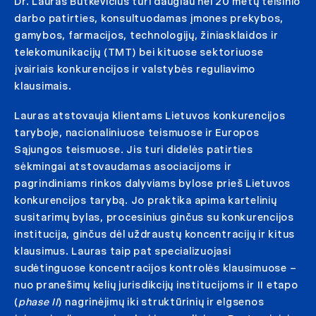
Dr. Lauras Butkevičius turi daugiau nei 20 metų teisinio
darbo patirties, konsultuodamas įmones prekybos,
gamybos, farmacijos, technologijų, žiniasklaidos ir
telekomunikacijų (TMT) bei kituose sektoriuose
įvairiais konkurencijos ir valstybės reguliavimo
klausimais.
Lauras atstovauja klientams Lietuvos konkurencijos
taryboje, nacionaliniuose teismuose ir Europos
Sąjungos teismuose. Jis turi didelės patirties
sėkmingai atstovaudamas asociacijoms ir
pagrindiniams rinkos dalyviams bylose prieš Lietuvos
konkurencijos tarybą. Jo praktika apima kartelinių
susitarimų bylas, procesinius ginčus su konkurencijos
institucija, ginčus dėl uždraustų koncentracijų ir kitus
klausimus. Lauras taip pat specializuojasi
sudėtinguose koncentracijos kontrolės klausimuose –
nuo pranešimų kelių jurisdikcijų institucijoms ir II etapo
(
phase II
) nagrinėjimų iki struktūrinių ir elgsenos