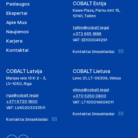
COBALT Estija
Paslaugos
Kawe Plaza, Pärnu mnt 15,
Ekspertai
10141, Tallinn
Apie Mus
tallinn@cobalt.legal
Naujienos
+372 665 1888
VAT: EE100049291
Karjera
Kontaktai
Kontaktai žiniasklaidai:
COBALT Latvija
COBALT Lietuva
Marijas iela 13 K-2 - 3,
Lvivo 21, LT-09309, Vilnius
LV-1050, Riga
vilnius@cobalt.legal
riga@cobalt.legal
+370 5250 0800
+371 6720 1800
VAT: LT100014609011
VAT: LV40203333511
Kontaktai žiniasklaidai:
Kontaktai žiniasklaidai: