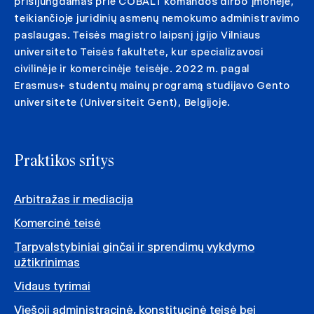
prisijungdamas prie COBALT komandos dirbo įmonėje,
teikiančioje juridinių asmenų nemokumo administravimo
paslaugas. Teisės magistro laipsnį įgijo Vilniaus
universiteto Teisės fakultete, kur specializavosi
civilinėje ir komercinėje teisėje. 2022 m. pagal
Erasmus+ studentų mainų programą studijavo Gento
universitete (Universiteit Gent), Belgijoje.
Praktikos sritys
Arbitražas ir mediacija
Komercinė teisė
Tarpvalstybiniai ginčai ir sprendimų vykdymo
užtikrinimas
Vidaus tyrimai
Viešoji administracinė, konstitucinė teisė bei