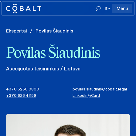
`
lt
Menu
Ekspertai
/
Povilas Šiaudinis
Povilas Šiaudinis
Asocijuotas teisininkas / Lietuva
+370 5250 0800
povilas.siaudinis@cobalt.legal
+370 626 41199
LinkedIn
/
vCard