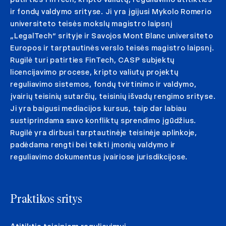
ir fondų valdymo srityse. Ji yra įgijusi Mykolo Romerio
universiteto teisės mokslų magistro laipsnį
„LegalTech“ srityje ir Savojos Mont Blanc universiteto
Europos ir tarptautinės verslo teisės magistro laipsnį.
Rugilė turi patirties FinTech, CASP subjektų
licencijavimo procese, kripto valiutų projektų
reguliavimo sistemos, fondų tvirtinimo ir valdymo,
įvairių teisinių sutarčių, teisinių išvadų rengimo srityse.
Ji yra baigusi mediacijos kursus, taip dar labiau
sustiprindama savo konfliktų sprendimo įgūdžius.
Rugilė yra dirbusi tarptautinėje teisinėje aplinkoje,
padėdama rengti bei teikti įmonių valdymo ir
reguliavimo dokumentus įvairiose jurisdikcijose.
Praktikos sritys