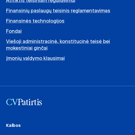
Atitiktis teisiniam reguliavimui
Finansinių paslaugų teisinis reglamentavimas
Finansinės technologijos
Fondai
Viešoji administracinė, konstitucinė teisė bei
mokestiniai ginčai
Įmonių valdymo klausimai
CV
Patirtis
Kalbos