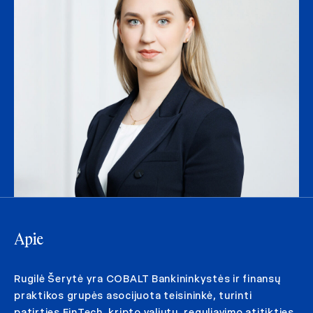
Apie
Rugilė Šerytė yra COBALT Bankininkystės ir finansų
praktikos grupės asocijuota teisininkė, turinti
patirties FinTech, kripto valiutų, reguliavimo atitikties