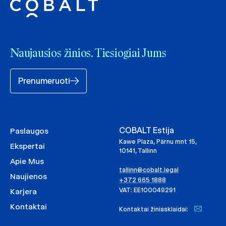
Naujausios žinios. Tiesiogiai Jums
Prenumeruoti
COBALT Estija
Paslaugos
Kawe Plaza, Pärnu mnt 15,
Ekspertai
10141, Tallinn
Apie Mus
tallinn@cobalt.legal
Naujienos
+372 665 1888
VAT: EE100049291
Karjera
Kontaktai
Kontaktai žiniasklaidai: