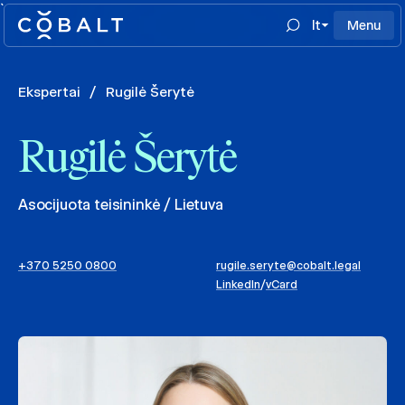
`
lt
Menu
Ekspertai
/
Rugilė Šerytė
Rugilė Šerytė
Asocijuota teisininkė / Lietuva
+370 5250 0800
rugile.seryte@cobalt.legal
LinkedIn
/
vCard