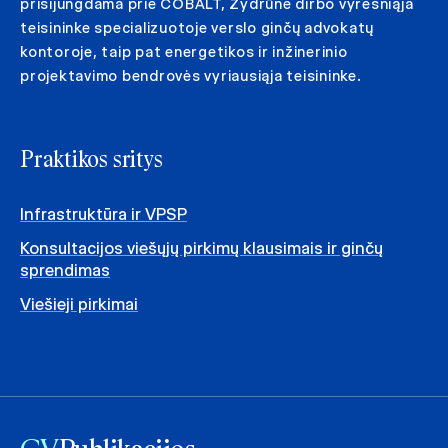
prisijungdama prie COBALT, Žydrūnė dirbo vyresniąja
teisininke specializuotoje verslo ginčų advokatų
kontoroje, taip pat energetikos ir inžinerinio
projektavimo bendrovės vyriausiąja teisininke.
Praktikos sritys
Infrastruktūra ir VPSP
Konsultacijos viešųjų pirkimų klausimais ir ginčų
sprendimas
Viešieji pirkimai