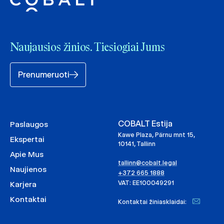
Naujausios žinios. Tiesiogiai Jums
Prenumeruoti
COBALT Estija
Paslaugos
Kawe Plaza, Pärnu mnt 15,
Ekspertai
10141, Tallinn
Apie Mus
tallinn@cobalt.legal
Naujienos
+372 665 1888
VAT: EE100049291
Karjera
Kontaktai
Kontaktai žiniasklaidai: