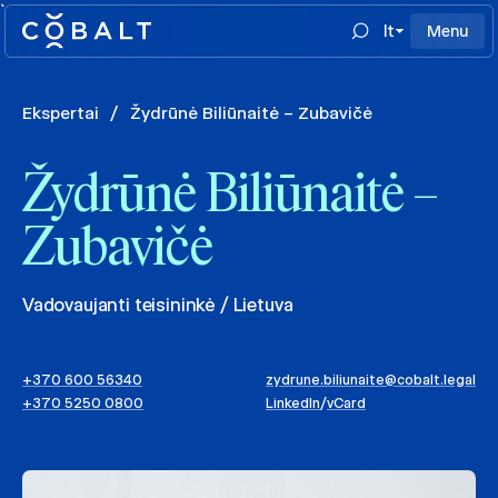
`
lt
Menu
Ekspertai
/
Žydrūnė Biliūnaitė – Zubavičė
Žydrūnė Biliūnaitė –
Zubavičė
Vadovaujanti teisininkė / Lietuva
+370 600 56340
zydrune.biliunaite@cobalt.legal
+370 5250 0800
LinkedIn
/
vCard