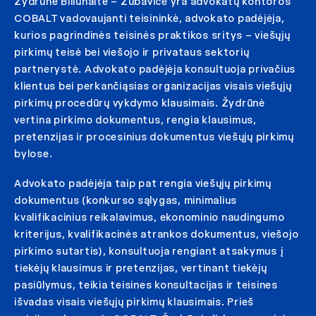
Žydrūnė Biliūnaitė – Zubavičė yra advokatų kontoros
COBALT vadovaujanti teisininkė, advokato padėjėja,
kurios pagrindinės teisinės praktikos sritys – viešųjų
pirkimų teisė bei viešojo ir privataus sektorių
partnerystė. Advokato padėjėja konsultuoja privačius
klientus bei perkančiąsias organizacijas visais viešųjų
pirkimų procedūrų vykdymo klausimais. Žydrūnė
vertina pirkimo dokumentus, rengia klausimus,
pretenzijas ir procesinius dokumentus viešųjų pirkimų
bylose.
Advokato padėjėja taip pat rengia viešųjų pirkimų
dokumentus (konkurso sąlygas, minimalius
kvalifikacinius reikalavimus, ekonominio naudingumo
kriterijus, kvalifikacinės atrankos dokumentus, viešojo
pirkimo sutartis), konsultuoja rengiant atsakymus į
tiekėjų klausimus ir pretenzijas, vertinant tiekėjų
pasiūlymus, teikia teisines konsultacijas ir teisines
išvadas visais viešųjų pirkimų klausimais. Prieš