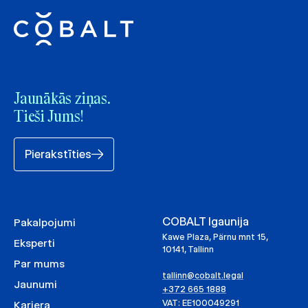
Jaunākās ziņas.
Tieši Jums!
Pierakstīties
COBALT Igaunija
Pakalpojumi
Kawe Plaza, Pärnu mnt 15,
Eksperti
10141, Tallinn
Par mums
tallinn@cobalt.legal
Jaunumi
+372 665 1888
VAT: EE100049291
Karjera