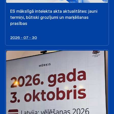
ES mākslīgā intelekta akta aktualitātes: jauni
termiņi, būtiski grozījumi un marķēšanas
prasības
2026 - 07 - 30