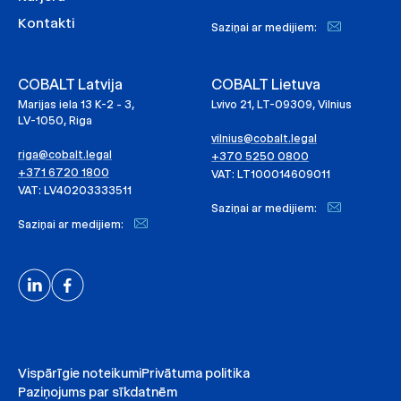
Kontakti
Saziņai ar medijiem:
COBALT Latvija
COBALT Lietuva
Marijas iela 13 K-2 - 3,
Lvivo 21, LT-09309, Vilnius
LV-1050, Riga
vilnius@cobalt.legal
riga@cobalt.legal
+370 5250 0800
+371 6720 1800
VAT: LT100014609011
VAT: LV40203333511
Saziņai ar medijiem:
Saziņai ar medijiem:
Vispārīgie noteikumi
Privātuma politika
Paziņojums par sīkdatnēm