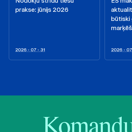
Nodokļu strīdu tiesu
ES māks
prakse: jūnijs 2026
aktualit
būtiski
marķēš
2026 - 07 - 31
2026 - 07
Komandu 