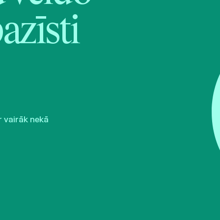
pazīsti
r vairāk nekā