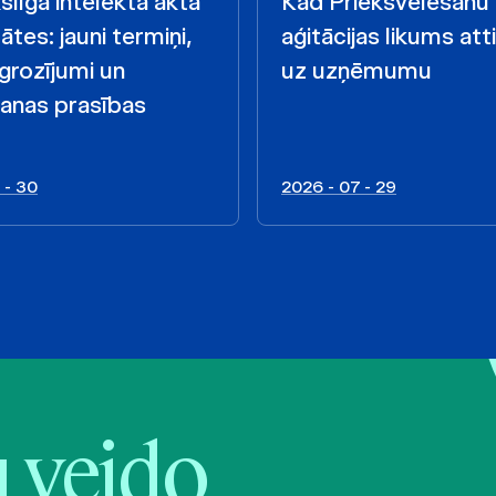
līgā intelekta akta
Kad Priekšvēlēšanu
ātes: jauni termiņi,
aģitācijas likums att
 grozījumi un
uz uzņēmumu
anas prasības
 - 30
2026 - 07 - 29
veido