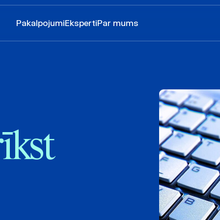
Pakalpojumi
Eksperti
Par mums
īkst