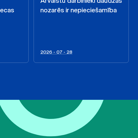
Ārvalstu darbinieki daudzās
iecas
nozarēs ir nepieciešamība
2026 - 07 - 28