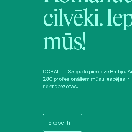
cilvēki. Ie
mūs!
COBALT – 35 gadu pieredze Baltijā. A
280 profesionāļiem mūsu iespējas ir
neierobežotas.
Eksperti