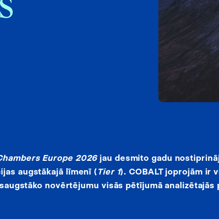
s
Chambers Europe 2026
jau desmito gadu nostiprināj
jas augstākajā līmenī (
Tier 1
). COBALT joprojām ir v
visaugstāko novērtējumu visās pētījumā analizētajās