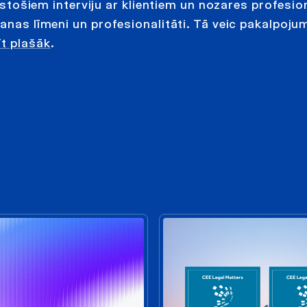
ūkstošiem interviju ar klientiem un nozares profesio
šanas līmeni un profesionalitāti. Tā veic pakalpoju
īt plašāk
.