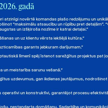
 2026. gadā
ri atzinīgi novērtē komandas plašo redzējumu un unikā
rošinot “maksimālu atsaucību un rūpību pret detaļām”. 
 augstas un izšķiroša nozīme ir katrai detaļai.”
šanas un uz klientu vērsta iekšējā kultūra.”
 uzticamības garants jebkuram darījumam.”
rptautiskā līmenī spēj īstenot sarežģītus projektus pat ļo
a un meistarība sarunu vešanā.”
režģītus uzdevumus, gan ikdienas jautājumus, nodrošinot 
s operatīvi un konstruktīvi, garantējot procesu efektivitā
radošu, nestandarta domāšanu. Sadarbība un komunikāci