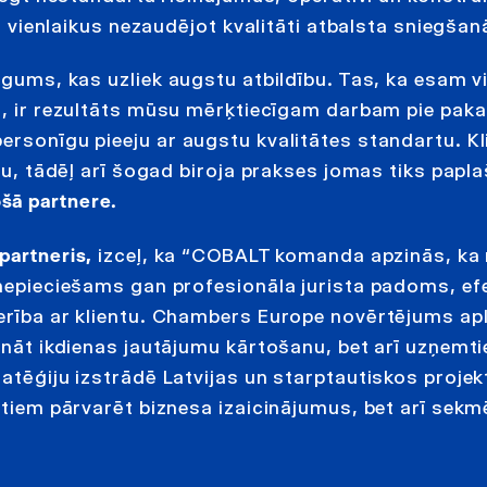
, vienlaikus nezaudējot kvalitāti atbalsta sniegšan
egums, kas uzliek augstu atbildību. Tas, ka esam v
, ir rezultāts mūsu mērķtiecīgam darbam pie pak
ersonīgu pieeju ar augstu kvalitātes standartu. Kl
eļu, tādēļ arī šogad biroja prakses jomas tiks papla
ošā partnere.
partneris,
izceļ, ka “COBALT komanda apzinās, ka
 nepieciešams gan profesionāla jurista padoms, efe
erība ar klientu. Chambers Europe novērtējums apl
šināt ikdienas jautājumu kārtošanu, bet arī uzņemt
ratēģiju izstrādē Latvijas un starptautiskos proje
ntiem pārvarēt biznesa izaicinājumus, bet arī sekm