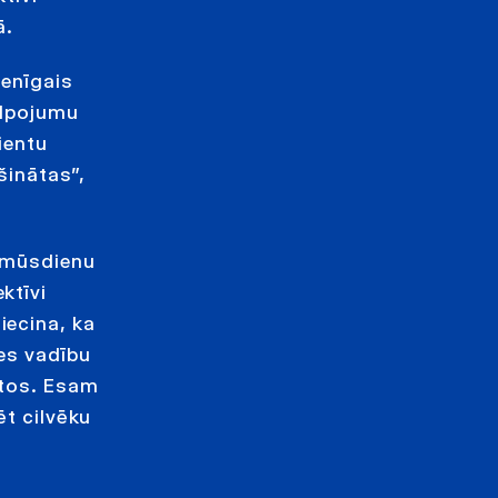
ā.
ienīgais
alpojumu
ientu
šinātas”,
 mūsdienu
ktīvi
iecina, ka
ies vadību
ktos. Esam
ēt cilvēku