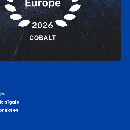
is
ienīgais
 prakses