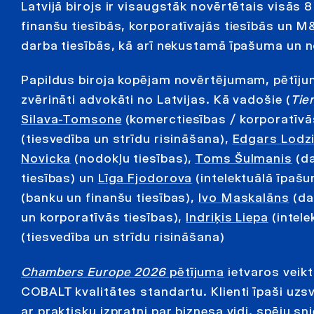
Latvijā birojs ir visaugstāk novērtētais visās 
finanšu tiesībās, korporatīvajās tiesībās un M
darba tiesībās, kā arī nekustamā īpašuma un n
Papildus biroja kopējam novērtējumam, pētījumā
zvērināti advokāti no Latvijas. Kā vadošie (
Tier
Silava-Tomsone
(komerctiesības / korporatīvā
(tiesvedība un strīdu risināšana),
Edgars Lodz
Novicka
(nodokļu tiesības),
Toms Šulmanis
(da
tiesības) un
Līga Fjodorova
(intelektuālā īpašu
(banku un finanšu tiesības),
Ivo Maskalāns
(da
un korporatīvās tiesības),
Indriķis Liepa
(intele
(tiesvedība un strīdu risināšana)
Chambers Europe 2026
pētījuma
ietvaros veikt
COBALT kvalitātes standartu. Klienti īpaši uzsv
ar praktisku izpratni par biznesa vidi, spēju s