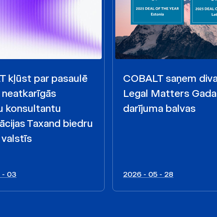
 kļūst par pasaulē
COBALT saņem div
s neatkarīgās
Legal Matters Gada
u konsultantu
darījuma balvas
ācijas Taxand biedru
 valstīs
 - 03
2026 - 05 - 28