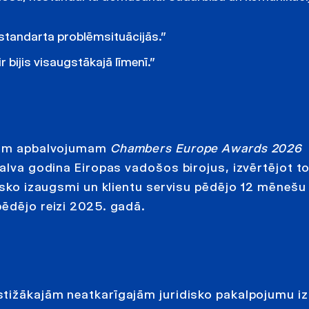
nestandarta problēmsituācijās.”
 bijis visaugstākajā līmenī.”
ajam apbalvojumam
Chambers Europe Awards 2026
balva godina Eiropas vadošos birojus, izvērtējot t
ģisko izaugsmi un klientu servisu pēdējo 12 mēnešu
pēdējo reizi 2025. gadā.
estižākajām neatkarīgajām juridisko pakalpojumu i