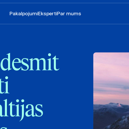
Pakalpojumi
Eksperti
Par mums
desmit
ti
ltijas