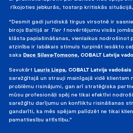
rīkojoties jebkurās, tostarp kritiskās situācijā
“Desmit gadi juridiskā tirgus virsotnē ir sasni
birojs Baltijā ar
Tier 1
novērtējumu visās jomās
klāsta paplašināšanas, vienlaikus nodrošinot p
atzinība ir labākais stimuls turpināt iesākto c
saka
Dace Silava-Tomsone
, COBALT Latvija vad
Savukārt
Lauris Liepa
, COBALT Latvija vadošais 
sarežģītajā un strauji mainīgajā vidē klientam
problēmu risinājumi, gan arī stratēģiska partn
mūsu profesionāļi spēj ne tikai efektīvi nodro
sarežģītu darījumu un konfliktu risināšanas st
gandarīti, ka mēs spējam palīdzēt ne tikai klie
pamattiesību attīstību.”