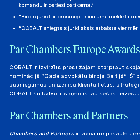
komandu ir patiesi patīkama.”
“Biroja juristi ir prasmīgi risinājumu meklētāji 
“COBALT sniegtais juridiskais atbalsts vienmēr ir
Par Chambers Europe Awards
COBALT ir izvirzīts prestižajam starptautisk
nominācijā “Gada advokātu birojs Baltijā”. Šī 
sasniegumus un izcilību klientu lietās, stratē
COBALT šo balvu ir saņēmis jau sešas reizes, 
Par Chambers and Partners
Chambers and Partners
ir viena no pasaulē pr