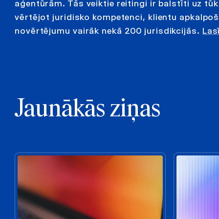
aģentūrām. Tās veiktie reitingi ir balstīti uz t
vērtējot juridisko kompetenci, klientu apkalpo
novērtējumu vairāk nekā 200 jurisdikcijās.
Las
Jaunākās ziņas