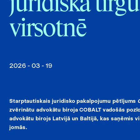
juridiskā tirgu
virsotnē
2026 - 03 - 19
Starptautiskais juridisko pakalpojumu pētījums
zvērinātu advokātu biroja COBALT vadošās pozīci
advokātu birojs Latvijā un Baltijā, kas saņēmis 
jomās.