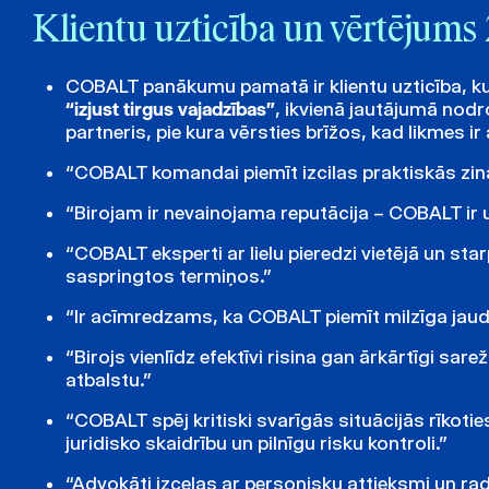
Klientu uzticība un vērtējums
COBALT panākumu pamatā ir klientu uzticība, ku
“izjust tirgus vajadzības”
, ikvienā jautājumā nod
partneris, pie kura vērsties brīžos, kad likmes ir
“COBALT komandai piemīt izcilas praktiskās zinā
“Birojam ir nevainojama reputācija – COBALT ir
“COBALT eksperti ar lielu pieredzi vietējā un sta
saspringtos termiņos.”
“Ir acīmredzams, ka COBALT piemīt milzīga jaud
“Birojs vienlīdz efektīvi risina gan ārkārtīgi sa
atbalstu.”
“COBALT spēj kritiski svarīgās situācijās rīkotie
juridisko skaidrību un pilnīgu risku kontroli.”
“Advokāti izceļas ar personisku attieksmi un 