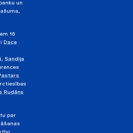
 banku un
īpašuma,
iem 16
ti
Dace
),
Sandija
urences
Pastars
ctiesības
js Rudāns
atu par
ināšanas
tīvi