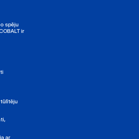
lo spēju
“COBALT ir
ti
tūlītēju
ti,
ja ar