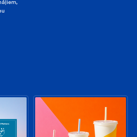
nāļiem,
mu