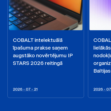
COBALT intelektuālā
COBALT
īpašuma prakse saņem
lielākā
augstāko novērtējumu IP
nodokļ
STARS 2026 reitingā
organiz
Baltijas
2026 - 07 - 21
2026 - 07