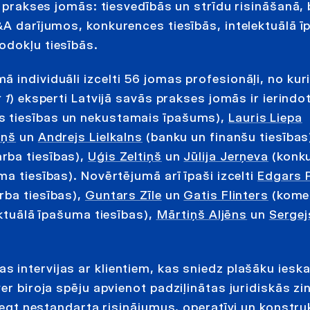
8 prakses jomās: tiesvedībās un strīdu risināšanā,
&A darījumos, konkurences tiesībās, intelektuālā 
odokļu tiesībās.
 individuāli izcelti 56 jomas profesionāļi, no kur
 1
) eksperti Latvijā savās prakses jomās ir ierindo
s tiesības un nekustamais īpašums),
Lauris Liepa
iņš
un
Andrejs Lielkalns
(banku un finanšu tiesības
rba tiesības),
Uģis Zeltiņš
un
Jūlija Jerņeva
(konk
ma tiesības). Novērtējumā arī īpaši izcelti
Edgars 
rba tiesības),
Guntars Zīle
un
Gatis Flinters
(komer
ktuālā īpašuma tiesības),
Mārtiņš Aljēns
un
Serge
as intervijas ar klientiem, kas sniedz plašāku iesk
er biroja spēju apvienot padziļinātas juridiskās z
niegt nestandarta risinājumus, operatīvi un konstruk