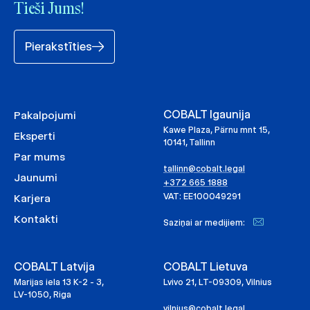
Tieši Jums!
Pierakstīties
COBALT Igaunija
Pakalpojumi
Kawe Plaza, Pärnu mnt 15,
Eksperti
10141, Tallinn
Par mums
tallinn@cobalt.legal
Jaunumi
+372 665 1888
VAT: EE100049291
Karjera
Kontakti
Saziņai ar medijiem:
COBALT Latvija
COBALT Lietuva
Marijas iela 13 K-2 - 3,
Lvivo 21, LT-09309, Vilnius
LV-1050, Riga
vilnius@cobalt.legal