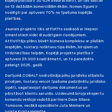
kopējā platība ir 30 624 kvadrātmetri, un tas sastāv
no 13 dažādām komerciālām ēkām. Nomas līgumi ir
noslēgti par aptuveni 70% no īpašuma kopējās
platības.
Jaunais projekts tiks attīstīts saskaņā ar Hepsor
izmantotiem videi draudzīgiem risinājumiem.
Attīstītājs plāno būvēt biznesa kompleksu ar plašām
iespējām, tostarp noliktavu tipa ēkām, birojiem un
tirdzniecības telpām. Kopējā projekta platība ir
aptuveni 25 000 kvadrātmetri, un to paredzēts
pabeigt 2025. gadā.
Darījumā COBALT nodrošināja pilnu juridisko atbalstu
pircējam, tostarp veicot īpašuma padziļinātu juridisko
izpēti, sagatavojot darījuma dokumentus un
pārstāvot klientu sarunās. Uzdevumā biroja ekspertu
komandu veidoja vadošā partnere Dace Silava-
Tomsone, vecākā speciāliste Juta Meimere un
juriste Krista Helmūte.