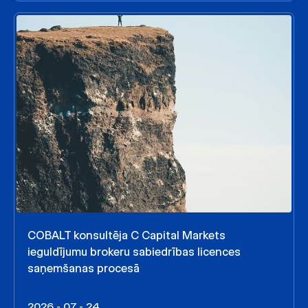
COBALT konsultēja C Capital Markets
ieguldījumu brokeru sabiedrības licences
saņemšanas procesā
2026 - 07 - 24