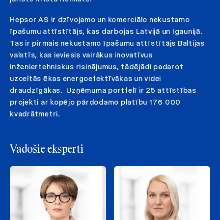
Hepsor AS ir dzīvojamo un komerciālo nekustamo
īpašumu attīstītājs, kas darbojas Latvijā un Igaunijā.
Tas ir pirmais nekustamo īpašumu attīstītājs Baltijas
valstīs, kas ieviesis vairākus inovatīvus
inženiertehniskus risinājumus, tādējādi padarot
uzceltās ēkas energoefektīvākas un videi
draudzīgākas. Uzņēmuma portfelī ir 25 attīstības
projekti ar kopējo pārdodamo platību 176 000
kvadrātmetri.
Vadošie eksperti