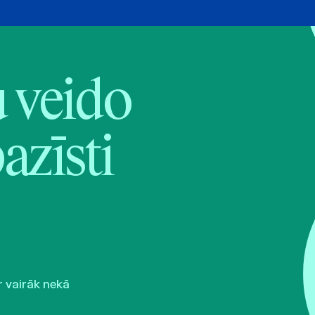
veido
pazīsti
r vairāk nekā