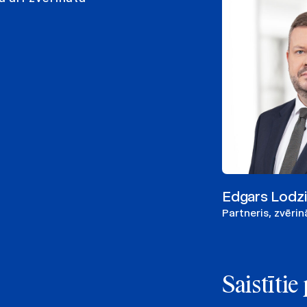
Edgars Lodz
Partneris, zvēri
Saistīti