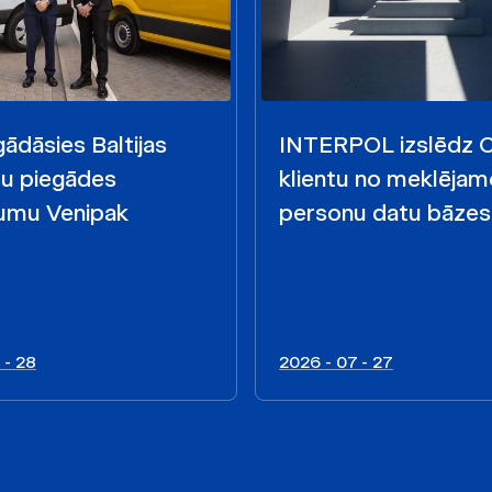
ādāsies Baltijas
INTERPOL izslēdz
mu piegādes
klientu no meklējam
mu Venipak
personu datu bāzes
 - 28
2026 - 07 - 27