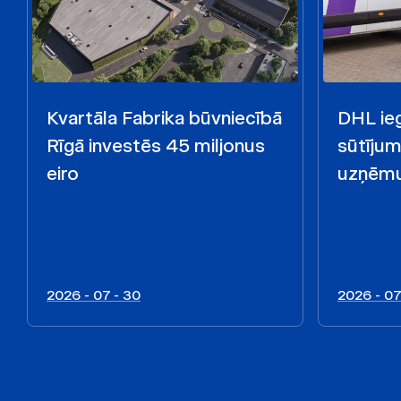
Kvartāla Fabrika būvniecībā
DHL ieg
Rīgā investēs 45 miljonus
sūtīju
eiro
uzņēmu
2026 - 07 - 30
2026 - 07