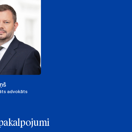
iņš
nāts advokāts
e pakalpojumi