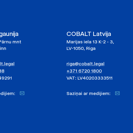
aunija
COBALT Latvija
Pärnu mnt
Marijas iela 13 K-2 - 3,
linn
LV-1050, Riga
t.legal
riga@cobalt.legal
88
+371 6720 1800
49291
VAT: LV40203333511
medijiem:
Saziņai ar medijiem: