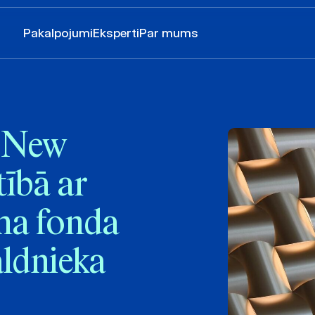
Pakalpojumi
Eksperti
Par mums
 New
tībā ar
uma fonda
aldnieka