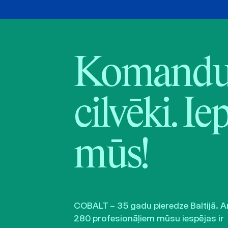
Komandu 
cilvēki. Ie
mūs!
COBALT – 35 gadu pieredze Baltijā. A
280 profesionāļiem mūsu iespējas ir