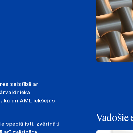
res saistībā ar
pārvaldnieka
ā, kā arī AML iekšējās
Vadošie 
 speciālisti, zvērināti
kā arī zvērināta