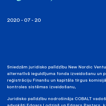
2020 - 07 - 20
Sniedzām juridisko palīdzību New Nordic Ventu
alternatīvā ieguldījuma fonda izveidošanu un 
reģistrāciju Finanšu un kapitāla tirgus komisij
kontroles sistēmas izveidošanu,
Juridisko palīdzību nodrošināja COBALT vadošie
advokāti
Edgars Lodziņš
un
Edgars Pastars
, 