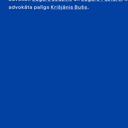
advokāta palīgs
Krišjānis Bušs
.