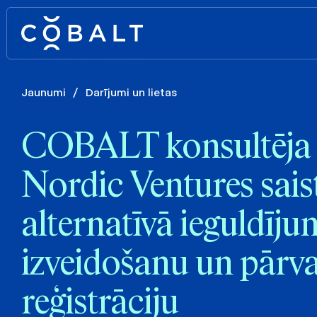
Jaunumi
/
Darījumi un lietas
COBALT konsultēja
Nordic Ventures sais
alternatīvā ieguldīj
izveidošanu un pārv
reģistrāciju