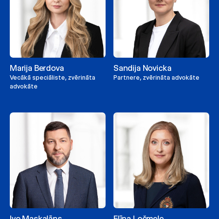
Marija Berdova
Sandija Novicka
Vecākā speciāliste, zvērināta
Partnere, zvērināta advokāte
advokāte
Ivo Maskalāns
Elīna Ločmele