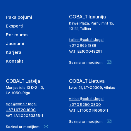
COBALT Igaunija
Pakalpojumi
Kawe Plaza, Pärnu mnt 15,
Eksperti
10141, Tallinn
Par mums
tallinn@cobalt.legal
Jaunumi
+372 665 1888
VAT: EE100049291
Karjera
Kontakti
Saziņai ar medijiem:
COBALT Latvija
COBALT Lietuva
Marijas iela 13 K-2 - 3,
Lvivo 21, LT-09309, Vilnius
LV-1050, Riga
vilnius@cobalt.legal
riga@cobalt.legal
+370 5250 0800
+371 6720 1800
VAT: LT100014609011
VAT: LV40203333511
Saziņai ar medijiem:
Saziņai ar medijiem: