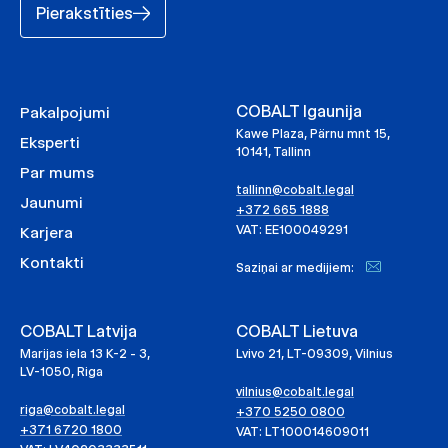
Pierakstīties
COBALT Igaunija
Pakalpojumi
Kawe Plaza, Pärnu mnt 15,
Eksperti
10141, Tallinn
Par mums
tallinn@cobalt.legal
Jaunumi
+372 665 1888
VAT: EE100049291
Karjera
Kontakti
Saziņai ar medijiem:
COBALT Latvija
COBALT Lietuva
Marijas iela 13 K-2 - 3,
Lvivo 21, LT-09309, Vilnius
LV-1050, Riga
vilnius@cobalt.legal
riga@cobalt.legal
+370 5250 0800
+371 6720 1800
VAT: LT100014609011