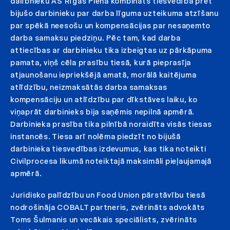
dalībnieku AS Rīgas Piena kombināts tiesvedībā pret
bijušo darbinieku par darba līguma uzteikuma atzīšanu
par spēkā neesošu un kompensācijas par nesaņemto
darba samaksu piedziņu. Pēc tam, kad darba
attiecības ar darbinieku tika izbeigtas uz pārkāpuma
pamata, viņš cēla prasību tiesā, kurā pieprasīja
atjaunošanu iepriekšējā amatā, morālā kaitējuma
atlīdzību, neizmaksātās darba samaksas
kompensāciju un atlīdzību par dīkstāves laiku, ko
viņaprāt darbinieks bija saņēmis nepilnā apmērā.
Darbinieka prasība tika pilnībā noraidīta visās tiesas
instancēs. Tiesa arī nolēma piedzīt no bijušā
darbinieka tiesvedības izdevumus, kas tika noteikti
Civilprocesa likumā noteiktajā maksimāli pieļaujamajā
apmērā.
Juridisko palīdzību un Food Union pārstāvību tiesā
nodrošināja COBALT partneris, zvērināts advokāts
Toms Šulmanis un vecākais speciālists, zvērināts