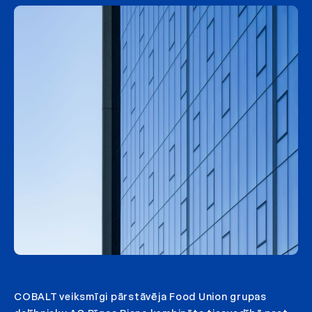
COBALT veiksmīgi pārstāvēja Food Union grupas