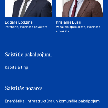
Edgars Lodziņš
Krišjānis Bušs
Partneris, zvērināts advokāts
Vecākais speciālists, zvērināts
advokāts
Saistītie pakalpojumi
Kapitāla tirgi
Saistītās nozares
Enerģētika, infrastruktūra un komunālie pakalpojumi