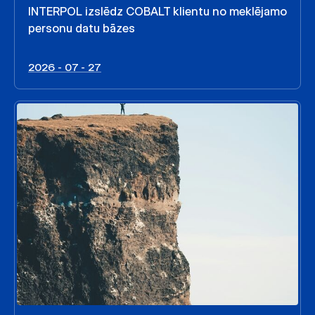
INTERPOL izslēdz COBALT klientu no meklējamo
personu datu bāzes
2026 - 07 - 27