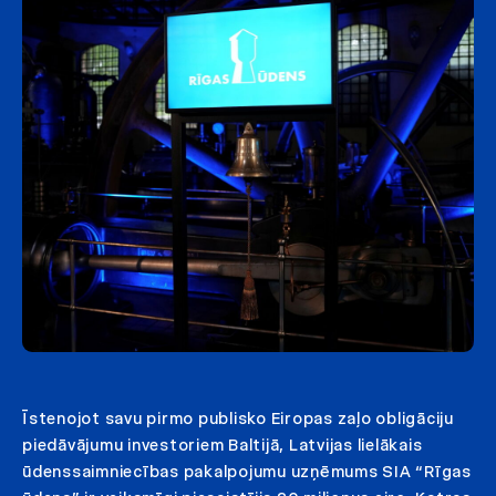
Īstenojot savu pirmo publisko Eiropas zaļo obligāciju
piedāvājumu investoriem Baltijā, Latvijas lielākais
ūdenssaimniecības pakalpojumu uzņēmums SIA “Rīgas