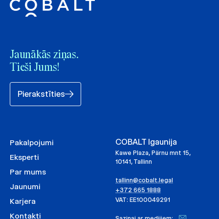
Jaunākās ziņas.
Tieši Jums!
Pierakstīties
COBALT Igaunija
Pakalpojumi
Kawe Plaza, Pärnu mnt 15,
Eksperti
10141, Tallinn
Par mums
tallinn@cobalt.legal
Jaunumi
+372 665 1888
VAT: EE100049291
Karjera
Kontakti
Saziņai ar medijiem: