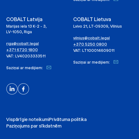
COBALT Latvija
COBALT Lietuva
Marijas iela 13 K-2 - 3,
Lvivo 21, LT-09309, Vilnius
LV-1050, Riga
vilnius@cobalt.legal
riga@cobalt.legal
+370 5250 0800
+371 6720 1800
VAT: LT100014609011
VAT: LV40203333511
Saziņai ar medijiem:
Saziņai ar medijiem:
Vispārīgie noteikumi
Privātuma politika
Paziņojums par sīkdatnēm