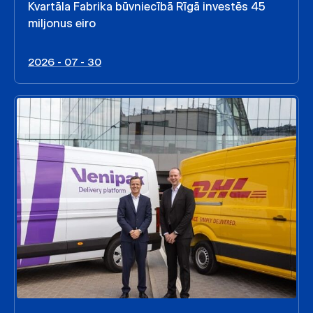
Kvartāla Fabrika būvniecībā Rīgā investēs 45
miljonus eiro
2026 - 07 - 30