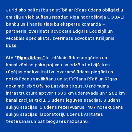
Juridisko palīdzību saistībā ar Rīgas ūdens obligāciju
emisiju un iekļaušanu Nasdaq Riga nodrošināja COBALT
banku un finanšu tiesību ekspertu komanda –
partneris, zvērināts advokāts
Edgars Lodziņš
un
vecākais speciālists, zvērināts advokāts
Krišjānis
Bušs
.
SIA “
Rīgas ūdens”
ir lielākais ūdensapgādes un
kanalizācijas pakalpojumu sniedzējs Latvijā, kas
rūpējas par kvalitatīvu dzeramā ūdens piegādi un
notekūdeņu savākšanu un attīrīšanu Rīgā un Rīgas
apkaimē jeb 50% no Latvijas tirgus. Uzņēmuma
infrastruktūra aptver 1 536 km ūdensvadu un 1 282 km
kanalizācijas tīklu, 6 ūdens ieguves stacijas, 8 ūdens
sūkņu stacijas, 5 ūdens rezervuārus, 107 notekūdens
sūkņu stacijas, laboratoriju ūdens kvalitātes
testēšanai un pat biogāzes ražošanu.