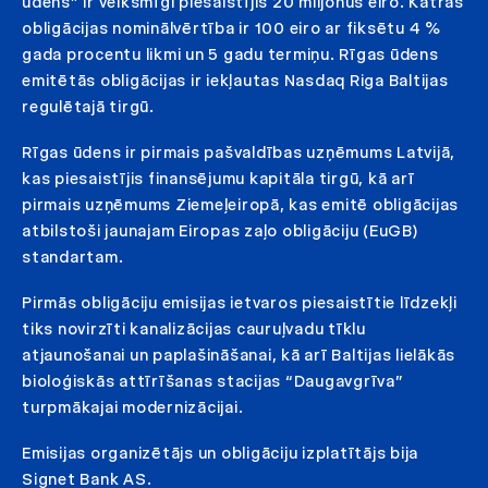
ūdens” ir veiksmīgi piesaistījis 20 miljonus eiro. Katras
obligācijas nominālvērtība ir 100 eiro ar fiksētu 4 %
gada procentu likmi un 5 gadu termiņu. Rīgas ūdens
emitētās obligācijas ir iekļautas Nasdaq Riga Baltijas
regulētajā tirgū.
Rīgas ūdens ir pirmais pašvaldības uzņēmums Latvijā,
kas piesaistījis finansējumu kapitāla tirgū, kā arī
pirmais uzņēmums Ziemeļeiropā, kas emitē obligācijas
atbilstoši jaunajam Eiropas zaļo obligāciju (EuGB)
standartam.
Pirmās obligāciju emisijas ietvaros piesaistītie līdzekļi
tiks novirzīti kanalizācijas cauruļvadu tīklu
atjaunošanai un paplašināšanai, kā arī Baltijas lielākās
bioloģiskās attīrīšanas stacijas “Daugavgrīva”
turpmākajai modernizācijai.
Emisijas organizētājs un obligāciju izplatītājs bija
Signet Bank AS.