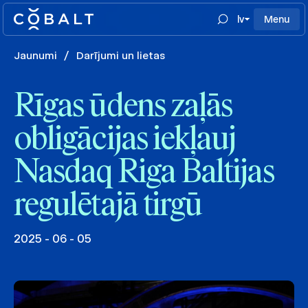
lv
Menu
Jaunumi
/
Darījumi un lietas
Rīgas ūdens zaļās
obligācijas iekļauj
Nasdaq Riga Baltijas
regulētajā tirgū
2025 - 06 - 05