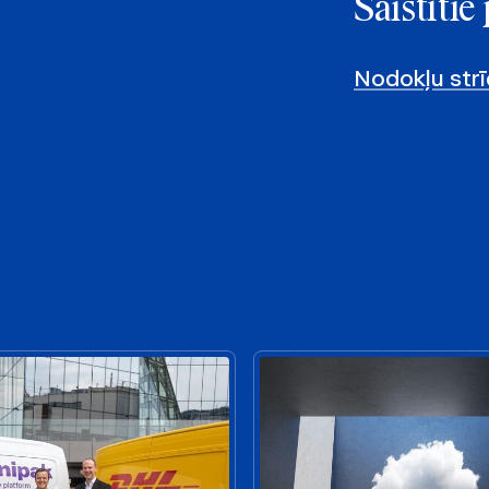
Saistīti
Nodokļu strī