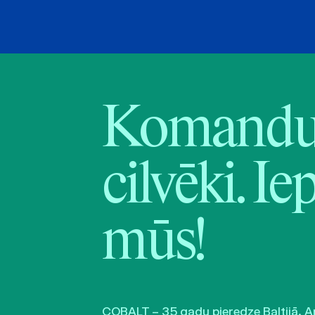
Komandu 
cilvēki. Ie
mūs!
COBALT – 35 gadu pieredze Baltijā. A