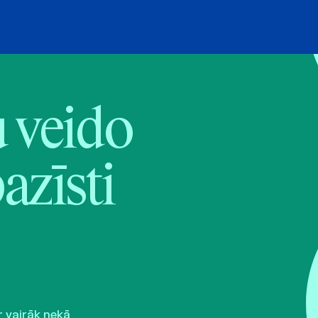
veido
pazīsti
r vairāk nekā