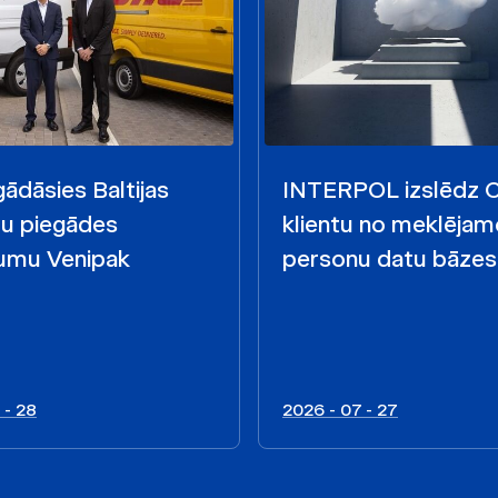
ādāsies Baltijas
INTERPOL izslēdz
mu piegādes
klientu no meklējam
mu Venipak
personu datu bāzes
 - 28
2026 - 07 - 27