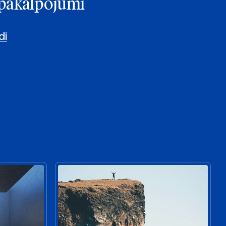
e pakalpojumi
di