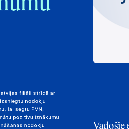
ņēmumu
ijas filiāli strīdā ar
s izsniegtu nodokļu
u, lai segtu PVN,
inātu pozitīvu iznākumu
Vadošie 
zināšanas nodokļu