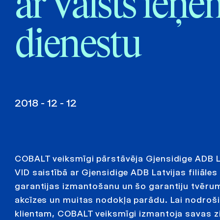
ar Valsts ie
dienestu
2018 - 12 - 12
COBALT veiksmīgi pārstāvēja Gjensidige ADB Latv
VID saistībā ar Gjensidige ADB Latvijas filiāle
garantijas izmantošanu un šo garantiju tvērum
akcīzes un muitas nodokļa parādu. Lai nodroš
klientam, COBALT veiksmīgi izmantoja savas 