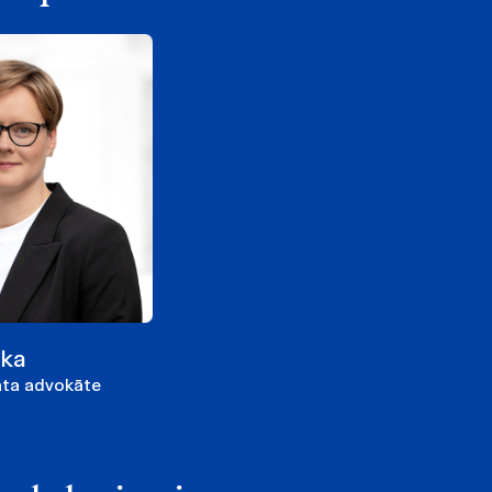
cka
āta advokāte