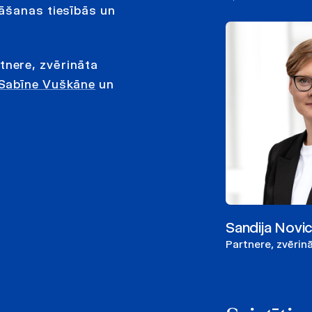
āšanas tiesībās un
nere, zvērināta
Sabīne Vuškāne
un
Sandija Novi
Partnere, zvērin