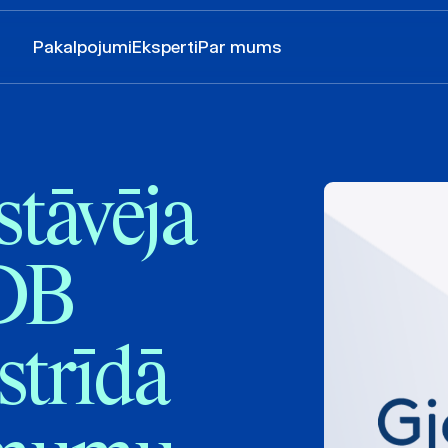
Pakalpojumi
Eksperti
Par mums
tāvēja
ADB
 strīdā