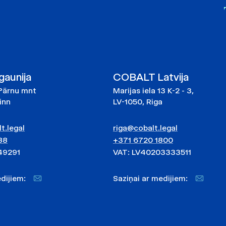
aunija
COBALT Latvija
Pärnu mnt
Marijas iela 13 K-2 - 3,
linn
LV-1050, Riga
t.legal
riga@cobalt.legal
88
+371 6720 1800
49291
VAT: LV40203333511
medijiem:
Saziņai ar medijiem: