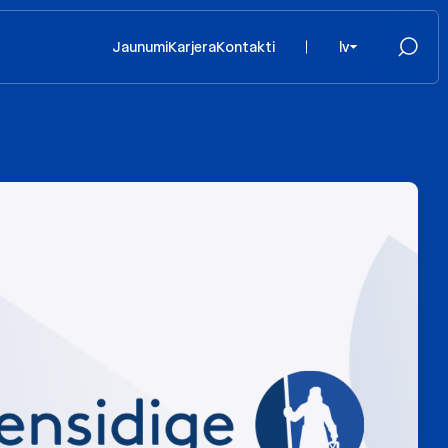
Jaunumi
Karjera
Kontakti
lv