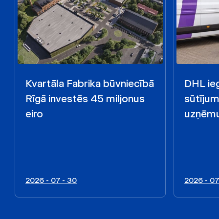
Kvartāla Fabrika būvniecībā
DHL ieg
Rīgā investēs 45 miljonus
sūtīju
eiro
uzņēmu
2026 - 07 - 30
2026 - 07