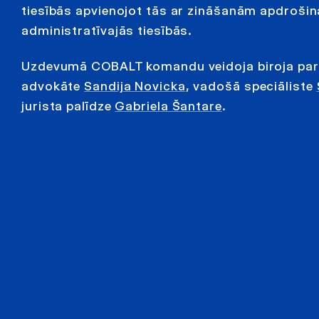
tiesībās apvienojot tās ar zināšanām apdrošin
administratīvajās tiesībās.
Uzdevumā COBALT komandu veidoja biroja part
advokāte
Sandija Novicka
, vadošā speciāliste
jurista palīdze
Gabriela Šantare
.