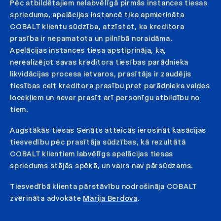
Pēc atbildētajiem nelabvēlīgā pirmās instances tiesas
sprieduma, apelācijas instancē tika apmierināta
COBALT klientu sūdzība, atzīstot, ka kreditora
prasība ir nepamatota un pilnībā noraidāma.
Apelācijas instances tiesa apstiprināja, ka,
nerealizējot savas kreditora tiesības parādnieka
likvidācijas procesa ietvaros, prasītājs ir zaudējis
tiesības celt kreditora prasību pret parādnieka valdes
locekļiem un nevar prasīt arī personīgu atbildību no
tiem.
Augstākās tiesas Senāts atteicās ierosināt kasācijas
tiesvedību pēc prasītāja sūdzības, kā rezultātā
COBALT klientiem labvēlīgs apelācijas tiesas
spriedums stājās spēkā, un vairs nav pārsūdzams.
Tiesvedībā klienta pārstāvību nodrošināja COBALT
zvērināta advokāte
Marija Berdova
.