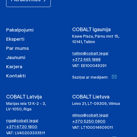
COBALT Igaunija
Pakalpojumi
Kawe Plaza, Pärnu mnt 15,
Eksperti
10141, Tallinn
Par mums
tallinn@cobalt.legal
Jaunumi
+372 665 1888
VAT: EE100049291
Karjera
Kontakti
Saziņai ar medijiem:
COBALT Latvija
COBALT Lietuva
Marijas iela 13 K-2 - 3,
Lvivo 21, LT-09309, Vilnius
LV-1050, Riga
vilnius@cobalt.legal
riga@cobalt.legal
+370 5250 0800
+371 6720 1800
VAT: LT100014609011
VAT: LV40203333511