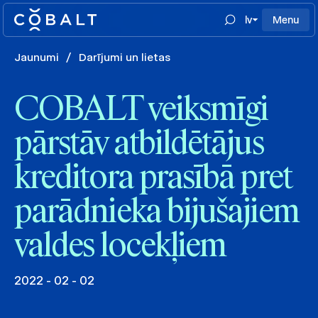
lv
Menu
Jaunumi
/
Darījumi un lietas
COBALT veiksmīgi
pārstāv atbildētājus
kreditora prasībā pret
parādnieka bijušajiem
valdes locekļiem
2022 - 02 - 02