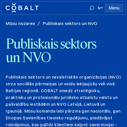
lv
Menu
Mūsu nozares
/
Publiskais sektors un NVO
Publiskais sektors
un NVO
Publiskais sektors un nevalstiskās organizācijas (NVO)
virza sociālās pārmaiņas un veido iekļaujošu vidi visā
Baltijas reģionā. COBALT sniedz stratēģisku,
praktisku un profesionālu juridisko atbalstu valsts un
pašvaldību iestādēm un NVO Latvijā, Lietuvā un
Igaunijā. Mūsu komanda labi pārzina gan nacionālo, gan
Eiropas Savienības tiesisko regulējumu, piedāvājot
risinājumus, kas palīdz klientiem kalpot savai misijai –