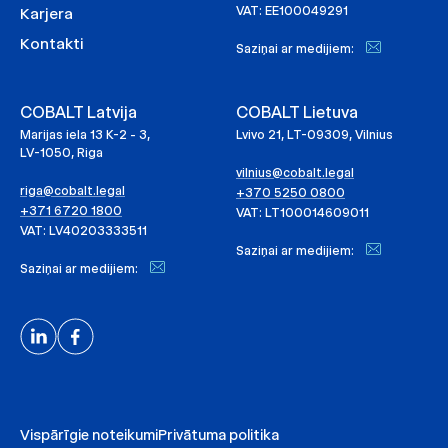
VAT: EE100049291
Karjera
Kontakti
Saziņai ar medijiem:
COBALT Latvija
COBALT Lietuva
Marijas iela 13 K-2 - 3,
Lvivo 21, LT-09309, Vilnius
LV-1050, Riga
vilnius@cobalt.legal
riga@cobalt.legal
+370 5250 0800
+371 6720 1800
VAT: LT100014609011
VAT: LV40203333511
Saziņai ar medijiem:
Saziņai ar medijiem:
Vispārīgie noteikumi
Privātuma politika