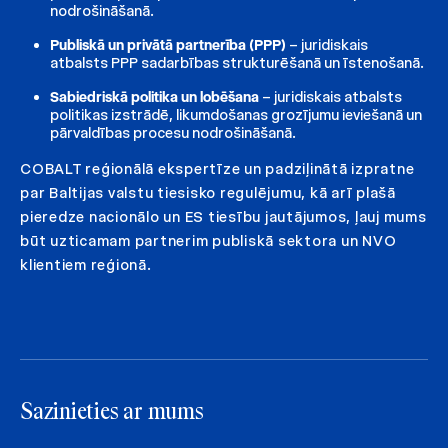
nodrošināšanā.
Publiskā un privātā partnerība (PPP)
– juridiskais
atbalsts PPP sadarbības strukturēšanā un īstenošanā.
Sabiedriskā politika un lobēšana
– juridiskais atbalsts
politikas izstrādē, likumdošanas grozījumu ieviešanā un
pārvaldības procesu nodrošināšanā.
COBALT reģionālā ekspertīze un padziļinātā izpratne
par Baltijas valstu tiesisko regulējumu, kā arī plašā
pieredze nacionālo un ES tiesību jautājumos, ļauj mums
būt uzticamam partnerim publiskā sektora un NVO
klientiem reģionā.
Sazinieties ar mums