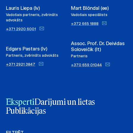
Lauris Liepa (lv)
Mart Blöndal (ee)
Vadošais partneris, zvērināts
Vadošais speciālists
advokāts
+372 665 1888
+371 2920 6001
Assoc. Prof. Dr. Deividas
Edgars Pastars (lv)
Soloveičik (lt)
Partneris, zvērināts advokāts
Partneris
+371 2921 3847
+370 659 01044
Eksperti
Darījumi un lietas
Publikācijas
FILTRĒT