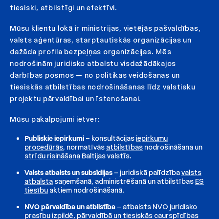
tiesiski, atbilstīgi un efektīvi.
Mūsu klientu lokā ir ministrijas, vietējās pašvaldības,
valsts aģentūras, starptautiskās organizācijas un
dažāda profila bezpeļņas organizācijas. Mēs
nodrošinām juridisko atbalstu visdažādākajos
darbības posmos — no politikas veidošanas un
tiesiskās atbilstības nodrošināšanas līdz valstisku
projektu pārvaldībai un īstenošanai.
Mūsu pakalpojumi ietver:
Publiskie iepirkumi
– konsultācijas
iepirkumu
procedūrās
, normatīvās
atbilstības
nodrošināšana un
strīdu risināšana
Baltijas valstīs.
Valsts atbalsts un subsīdijas
– juridiskā palīdzība
valsts
atbalsta
saņemšanā, administrēšanā un atbilstības
ES
tiesību
aktiem nodrošināšanā.
NVO pārvaldība un atbilstība
– atbalsts NVO juridisko
prasību izpildē, pārvaldībā un tiesiskās caurspīdības