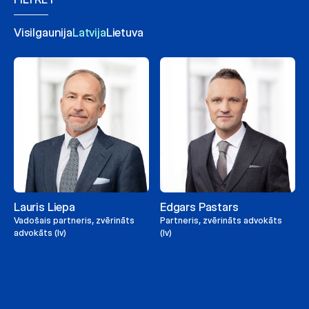
Visi
Igaunija
Latvija
Lietuva
Lauris Liepa
Edgars Pastars
Vadošais partneris, zvērināts
Partneris, zvērināts advokāts
advokāts (lv)
(lv)