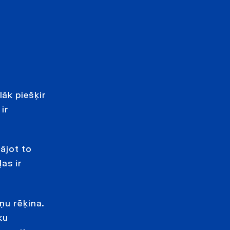
.
āk piešķir
ir
ājot to
as ir
ņu rēķina.
ku