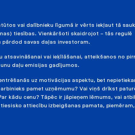
tūtos vai dalībnieku līgumā ir vērts iekļaut tā sa
as) tiesības. Vienkāršoti skaidrojot – tās regulē
s pārdod savas daļas investoram.
u atsavināšanai vai ieķīlāšanai, atteikšanos no p
aunu daļu emisijas gadījumos.
oncentrēšanās uz motivācijas aspektu, bet nepietiek
 darbinieks pamet uzņēmumu? Vai viņš drīkst patur
ar kādu cenu? Tāpēc ir jāpieņem lēmums, vai atbi
 tiesisko attiecību izbeigšanas pamata, piemēram, 