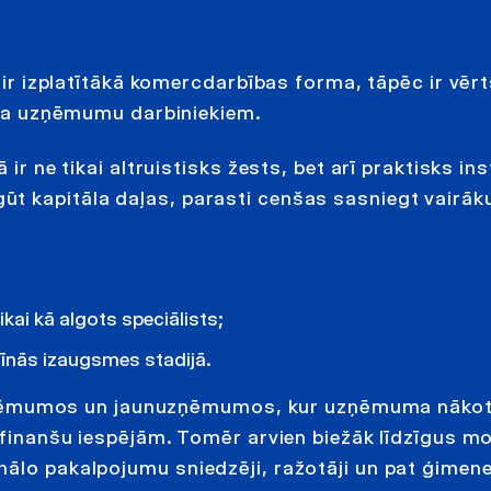
ā ir izplatītākā komercdarbības forma, tāpēc ir vēr
eida uzņēmumu darbiniekiem.
 ir ne tikai altruistisks žests, bet arī praktisks i
ūt kapitāla daļas, parasti cenšas sasniegt vairā
ikai kā algots speciālists;
īnās izaugsmes stadijā.
ju uzņēmumos un jaunuzņēmumos, kur uzņēmuma nāko
s finanšu iespējām. Tomēr arvien biežāk līdzīgus m
nālo pakalpojumu sniedzēji, ražotāji un pat ģimen