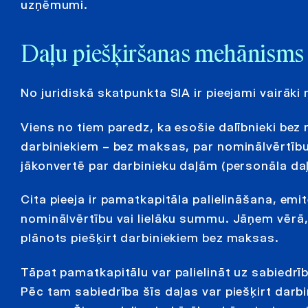
uzņēmumi.
Daļu piešķiršanas mehānisms
No juridiskā skatpunkta SIA ir pieejami vairāki
Viens no tiem paredz, ka esošie dalībnieki bez
darbiniekiem – bez maksas, par nominālvērtību
jākonvertē par darbinieku daļām (personāla da
Cita pieeja ir pamatkapitāla palielināšana, emi
nominālvērtību vai lielāku summu. Jāņem vērā,
plānots piešķirt darbiniekiem bez maksas.
Tāpat pamatkapitālu var palielināt uz sabiedrī
Pēc tam sabiedrība šīs daļas var piešķirt darb