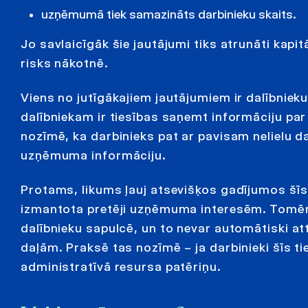
uzņēmumā tiek samazināts darbinieku skaits.
Jo savlaicīgāk šie jautājumi tiks atrunāti kap
risks nākotnē.
Viens no jutīgākajiem jautājumiem ir dalībniek
dalībniekam ir tiesības saņemt informāciju par
nozīmē, ka darbinieks pat ar pavisam nelielu da
uzņēmuma informāciju.
Protams, likums ļauj atsevišķos gadījumos šīs t
izmantota pretēji uzņēmuma interesēm. Tomēr
dalībnieku sapulcē, un to nevar automātiski at
daļām. Praksē tas nozīmē – ja darbinieki šīs ti
administratīvā resursa patēriņu.