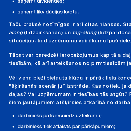
saņemt dividendes;
saņemt likvidācijas kvotu.
Taču praksē nozīmīgas ir arī citas nianses. Sta
along
(līdzpirkšanas) un
tag-along
(līdzpārdošan
situācijas, kad uzņēmuma vairākuma īpašniek
Tāpat var paredzēt ierobežojumus kapitāla daļ
tiesībām, kā arī atteikšanos no pirmtiesībām j
Vēl viena bieži pieļauta kļūda ir pārāk liela k
“šķiršanās scenāriju” izstrāde. Kas notiek, ja
daļas? Vai uzņēmumam ir tiesības tās atgūt? P
šiem jautājumiem atšķirsies atkarībā no darba
darbinieks pats iesniedz uzteikumu;
darbinieks tiek atlaists par pārkāpumiem;