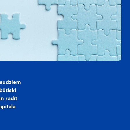
 daudziem
būtiski
n radīt
apitāla