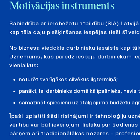
Motivācijas instruments
Sabiedrība ar ierobežotu atbildību (SIA) Latvij
kapitāla daļu piešķiršanas iespējas tieši šī v
No biznesa viedokļa darbinieku iesaiste kapitālā
Uzņēmums, kas paredz iespēju darbiniekam ieg
vienlaikus:
noturēt svarīgākos cilvēkus ilgtermiņā;
panākt, lai darbinieks domā kā īpašnieks, nevis t
samazināt spiedienu uz atalgojuma budžetu agr
Īpaši izplatīti šādi risinājumi ir tehnoloģi
vērtība var būt ievērojami lielāka par šodiena
pārņem arī tradicionālākas nozares – profesio