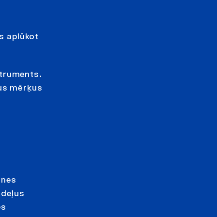
ts aplūkot
nstruments.
kus mērķus
tnes
odeļus
es