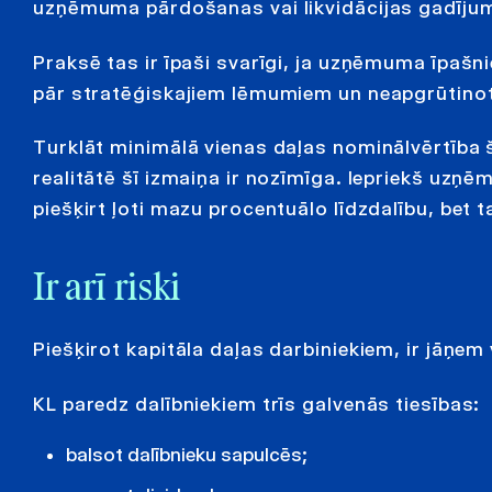
uzņēmuma pārdošanas vai likvidācijas gadīju
Praksē tas ir īpaši svarīgi, ja uzņēmuma īpašni
pār stratēģiskajiem lēmumiem un neapgrūtino
Turklāt minimālā vienas daļas nominālvērtība šo
realitātē šī izmaiņa ir nozīmīga. Iepriekš uzņēm
piešķirt ļoti mazu procentuālo līdzdalību, bet 
Ir arī riski
Piešķirot kapitāla daļas darbiniekiem, ir jāņem 
KL paredz dalībniekiem trīs galvenās tiesības:
balsot dalībnieku sapulcēs;