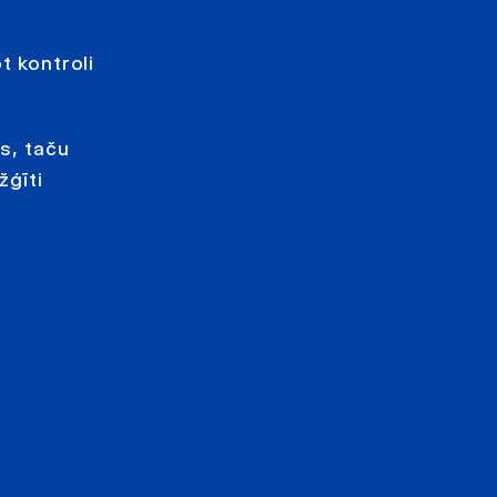
t kontroli
ms, taču
žģīti