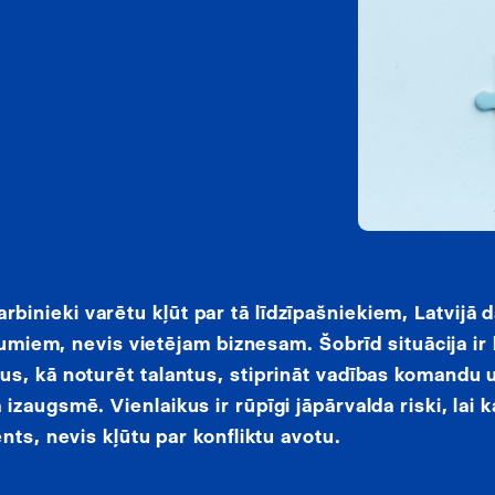
inieki varētu kļūt par tā līdzīpašniekiem, Latvijā
mumiem, nevis vietējam biznesam. Šobrīd situācija ir 
s, kā noturēt talantus, stiprināt vadības komandu u
augsmē. Vienlaikus ir rūpīgi jāpārvalda riski, lai k
nts, nevis kļūtu par konfliktu avotu.