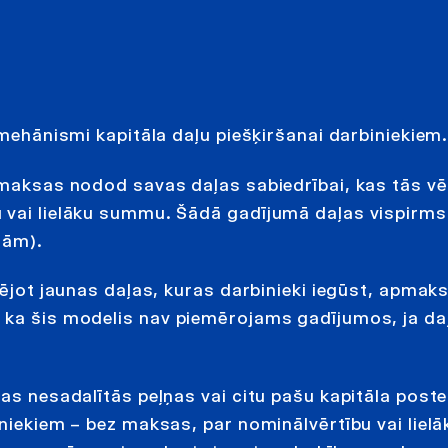
 mehānismi kapitāla daļu piešķiršanai darbiniekiem
 maksas nodod savas daļas sabiedrībai, kas tās vēl
 vai lielāku summu. Šādā gadījumā daļas vispirms 
ļām).
tējot jaunas daļas, kuras darbinieki iegūst, apmaks
 ka šis modelis nav piemērojams gadījumos, ja daļ
bas nesadalītās peļņas vai citu pašu kapitāla poste
iniekiem – bez maksas, par nominālvērtību vai lielā