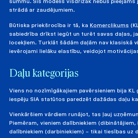
summu. Šis modelis visdrīzāk nebūs pieejams
strādā ar zaudējumiem.
Būtiska priekšrocība ir tā, ka
Komerclikums
(KL
sabiedrība drīkst iegūt un turēt savas daļas, j
locekļiem. Turklāt šādām daļām nav klasiskā
ievērojami lielāku elastību, veidojot motivāc
Daļu kategorijas
Viens no nozīmīgākajiem pavērsieniem bija KL
iespēju SIA statūtos paredzēt dažādas daļu ka
Vienkāršiem vārdiem runājot, tas ļauj uzņēmu
Piemēram, vieniem dalībniekiem (dibinātājiem, 
dalībniekiem (darbiniekiem) – tikai tiesības uz