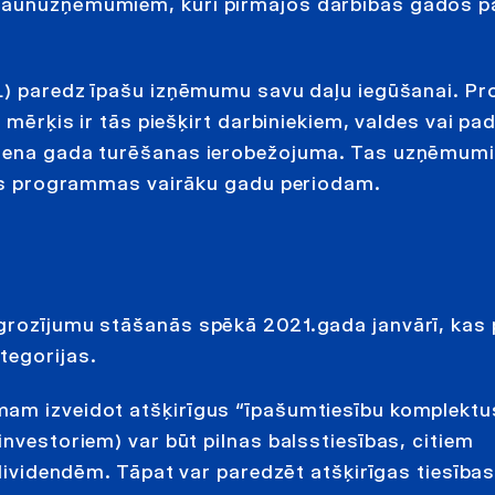
 jaunuzņēmumiem, kuri pirmajos darbības gados p
) paredz īpašu izņēmumu savu daļu iegūšanai. Pro
a mērķis ir tās piešķirt darbiniekiem, valdes vai p
 viena gada turēšanas ierobežojuma. Tas uzņēmum
ijas programmas vairāku gadu periodam.
 grozījumu stāšanās spēkā 2021.gada janvārī, kas
tegorijas.
mam izveidot atšķirīgus “īpašumtiesību komplektu
investoriem) var būt pilnas balsstiesības, citiem
 dividendēm. Tāpat var paredzēt atšķirīgas tiesība