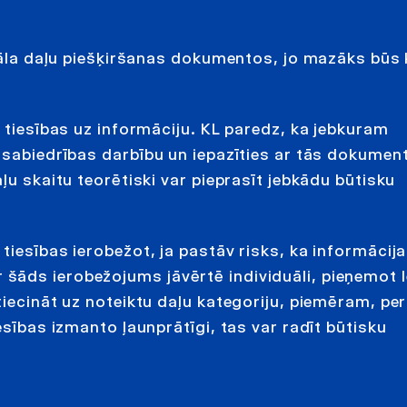
itāla daļu piešķiršanas dokumentos, jo mazāks būs 
u tiesības uz informāciju. KL paredz, ka jebkuram
 sabiedrības darbību un iepazīties ar tās dokumen
ļu skaitu teorētiski var pieprasīt jebkādu būtisku
iesības ierobežot, ja pastāv risks, ka informācija 
 šāds ierobežojums jāvērtē individuāli, pieņemot
tiecināt uz noteiktu daļu kategoriju, piemēram, pe
esības izmanto ļaunprātīgi, tas var radīt būtisku