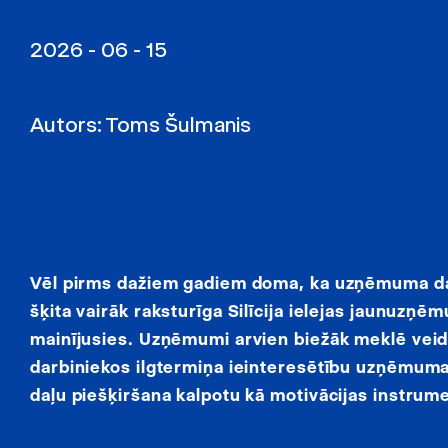
2026 - 06 - 15
Autors:
Toms Šulmanis
Vēl pirms dažiem gadiem doma, ka uzņēmuma darb
šķita vairāk raksturīga Silīcija ielejas jaunuzņē
mainījusies. Uzņēmumi arvien biežāk meklē veidu
darbiniekos ilgtermiņa ieinteresētību uzņēmuma iz
daļu piešķiršana kalpotu kā motivācijas instrume