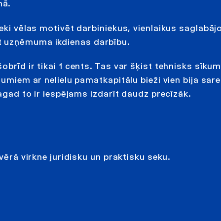
mā.
eki vēlas motivēt darbiniekus, vienlaikus saglabājo
t uzņēmuma ikdienas darbību.
brīd ir tikai 1 cents. Tas var šķist tehnisks sīku
umiem ar nelielu pamatkapitālu bieži vien bija sare
tagad to ir iespējams izdarīt daudz precīzāk.
vērā virkne juridisku un praktisku seku.