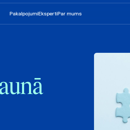
Pakalpojumi
Eksperti
Par mums
 jaunā