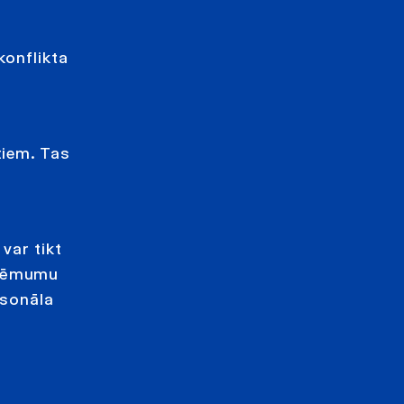
konflikta
tiem. Tas
var tikt
 lēmumu
rsonāla