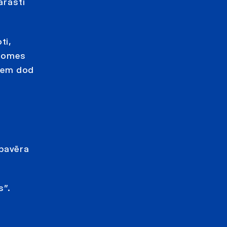
arasti
ti,
adomes
iem dod
 pavēra
s”.
s