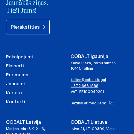
Jaunākās ziņas.
Tieši Jums!
Pierakstīties
COBALT Igaunija
Pakalpojumi
Kawe Plaza, Pärnu mnt 15,
Eksperti
10141, Tallinn
Par mums
tallinn@cobalt.legal
Jaunumi
+372 665 1888
VAT: EE100049291
Karjera
Kontakti
Saziņai ar medijiem:
COBALT Latvija
COBALT Lietuva
Marijas iela 13 K-2 - 3,
Lvivo 21, LT-09309, Vilnius