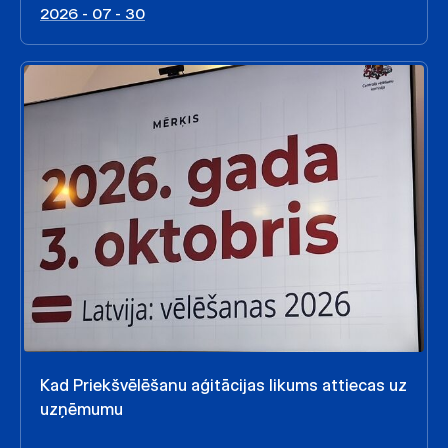
2026 - 07 - 30
Kad Priekšvēlēšanu aģitācijas likums attiecas uz
uzņēmumu