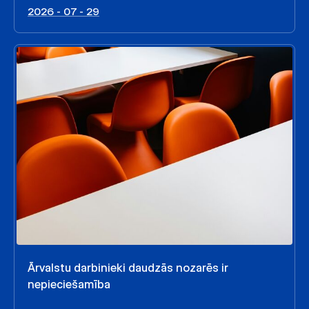
2026 - 07 - 29
Ārvalstu darbinieki daudzās nozarēs ir
nepieciešamība