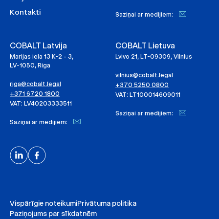
Kontakti
Saziņai ar medijiem:
COBALT Latvija
COBALT Lietuva
Marijas iela 13 K-2 - 3,
Lvivo 21, LT-09309, Vilnius
LV-1050, Riga
vilnius@cobalt.legal
riga@cobalt.legal
+370 5250 0800
+371 6720 1800
VAT: LT100014609011
VAT: LV40203333511
Saziņai ar medijiem:
Saziņai ar medijiem:
Vispārīgie noteikumi
Privātuma politika
Paziņojums par sīkdatnēm