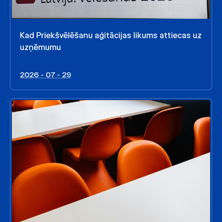
Kad Priekšvēlēšanu aģitācijas likums attiecas uz
uzņēmumu
2026 - 07 - 29