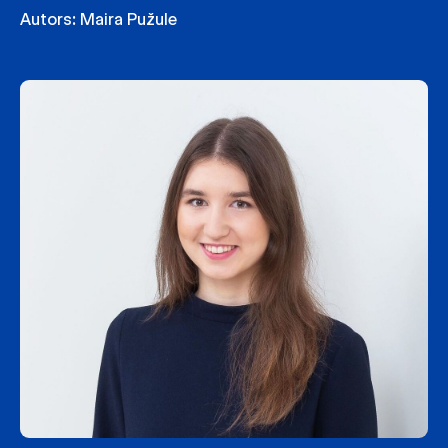
Autors:
Maira Pužule