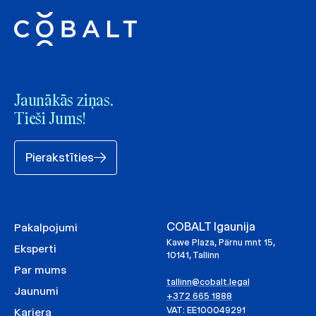
Jaunākās ziņas.
Tieši Jums!
Pierakstīties
COBALT Igaunija
Pakalpojumi
Kawe Plaza, Pärnu mnt 15,
Eksperti
10141, Tallinn
Par mums
tallinn@cobalt.legal
Jaunumi
+372 665 1888
VAT: EE100049291
Karjera