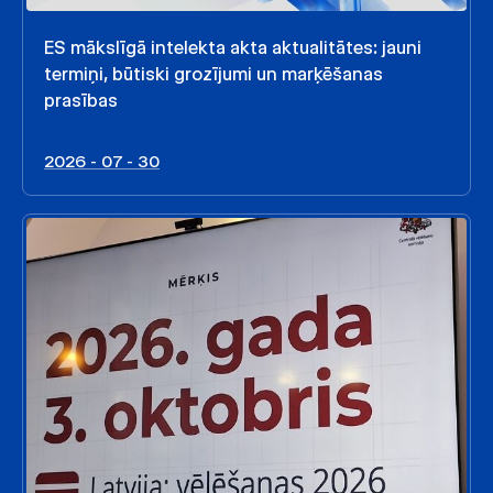
ES mākslīgā intelekta akta aktualitātes: jauni
termiņi, būtiski grozījumi un marķēšanas
prasības
2026 - 07 - 30