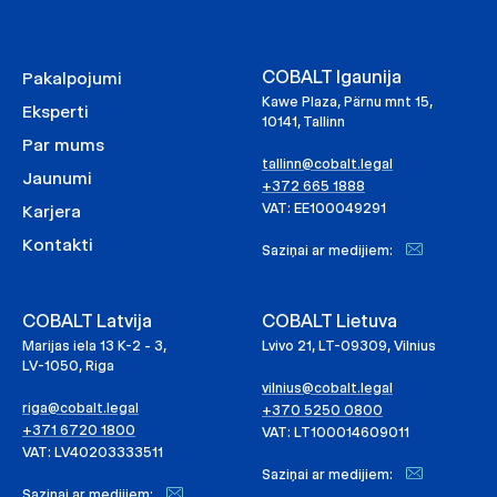
COBALT Igaunija
Pakalpojumi
Kawe Plaza, Pärnu mnt 15,
Eksperti
10141, Tallinn
Par mums
tallinn@cobalt.legal
Jaunumi
+372 665 1888
VAT: EE100049291
Karjera
Kontakti
Saziņai ar medijiem:
COBALT Latvija
COBALT Lietuva
Marijas iela 13 K-2 - 3,
Lvivo 21, LT-09309, Vilnius
LV-1050, Riga
vilnius@cobalt.legal
riga@cobalt.legal
+370 5250 0800
+371 6720 1800
VAT: LT100014609011
VAT: LV40203333511
Saziņai ar medijiem:
Saziņai ar medijiem: