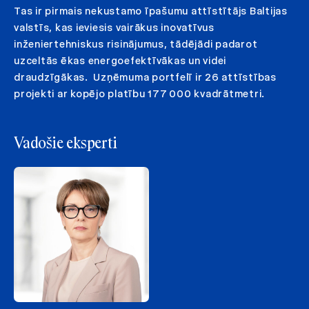
Tas ir pirmais nekustamo īpašumu attīstītājs Baltijas
valstīs, kas ieviesis vairākus inovatīvus
inženiertehniskus risinājumus, tādējādi padarot
uzceltās ēkas energoefektīvākas un videi
draudzīgākas. Uzņēmuma portfelī ir 26 attīstības
projekti ar kopējo platību 177 000 kvadrātmetri.
Vadošie eksperti