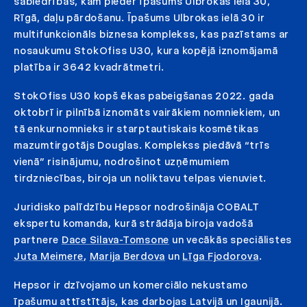
sabiedrības, kam pieder īpašums Ulbrokas ielā 30,
Rīgā, daļu pārdošanu. Īpašums Ulbrokas ielā 30 ir
multifunkcionāls biznesa komplekss, kas pazīstams ar
nosaukumu StokOfiss U30, kura kopējā iznomājamā
platība ir 3642 kvadrātmetri.
StokOfiss U30 kopš ēkas pabeigšanas 2022. gada
oktobrī ir pilnībā iznomāts vairākiem nomniekiem, un
tā enkurnomnieks ir starptautiskais kosmētikas
mazumtirgotājs Douglas. Komplekss piedāvā “trīs
vienā” risinājumu, nodrošinot uzņēmumiem
tirdzniecības, biroja un noliktavu telpas vienuviet.
Juridisko palīdzību Hepsor nodrošināja COBALT
ekspertu komanda, kurā strādāja biroja vadošā
partnere
Dace Silava-Tomsone
un vecākās speciālistes
Juta Meimere
,
Marija Berdova
un
Līga Fjodorova
.
Hepsor ir dzīvojamo un komerciālo nekustamo
īpašumu attīstītājs, kas darbojas Latvijā un Igaunijā.