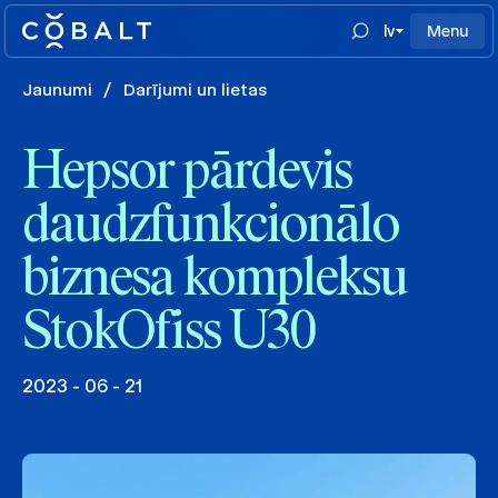
lv
Menu
Jaunumi
/
Darījumi un lietas
Hepsor pārdevis
daudzfunkcionālo
biznesa kompleksu
StokOfiss U30
2023 - 06 - 21