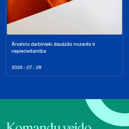
Ārvalstu darbinieki daudzās nozarēs ir
nepieciešamība
2026 - 07 - 28
Komandu veido