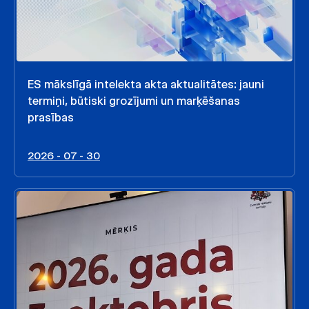
ES mākslīgā intelekta akta aktualitātes: jauni
termiņi, būtiski grozījumi un marķēšanas
prasības
2026 - 07 - 30