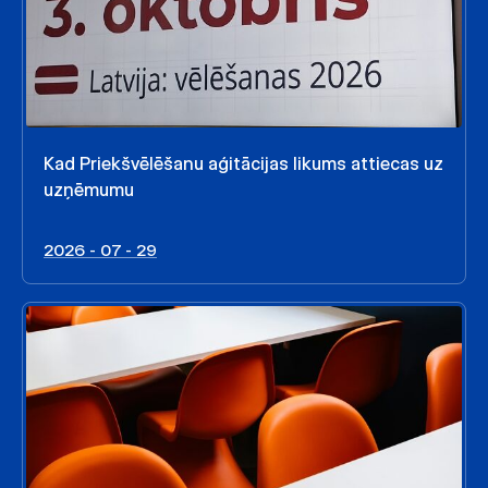
Kad Priekšvēlēšanu aģitācijas likums attiecas uz
uzņēmumu
2026 - 07 - 29