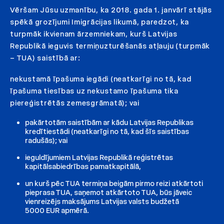
Vēršam Jūsu uzmanību, ka 2018. gada 1. janvārī stājās
spēkā grozījumi Imigrācijas likumā, paredzot, ka
turpmāk ikvienam ārzemniekam, kurš Latvijas
Republikā ieguvis termiņuzturēšanās atļauju (turpmāk
– TUA) saistībā ar:
nekustamā īpašuma iegādi (neatkarīgi no tā, kad
īpašuma tiesības uz nekustamo īpašuma tika
piereģistrētās zemesgrāmatā); vai
pakārtotām saistībām ar kādu Latvijas Republikas
kredītiestādi (neatkarīgi no tā, kad šīs saistības
radušās); vai
ieguldījumiem Latvijas Republikā reģistrētas
kapitālsabiedrības pamatkapitālā,
un kurš pēc TUA termiņa beigām pirmo reizi atkārtoti
pieprasa TUA, saņemot atkārtoto TUA, būs jāveic
vienreizējs maksājums Latvijas valsts budžetā
5000 EUR apmērā.