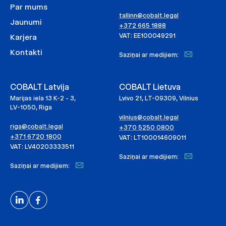
Par mums
tallinn@cobalt.legal
Jaunumi
+372 665 1888
VAT: EE100049291
Karjera
Kontakti
Saziņai ar medijiem:
COBALT Latvija
COBALT Lietuva
Marijas iela 13 K-2 - 3,
Lvivo 21, LT-09309, Vilnius
LV-1050, Riga
vilnius@cobalt.legal
riga@cobalt.legal
+370 5250 0800
+371 6720 1800
VAT: LT100014609011
VAT: LV40203333511
Saziņai ar medijiem:
Saziņai ar medijiem: