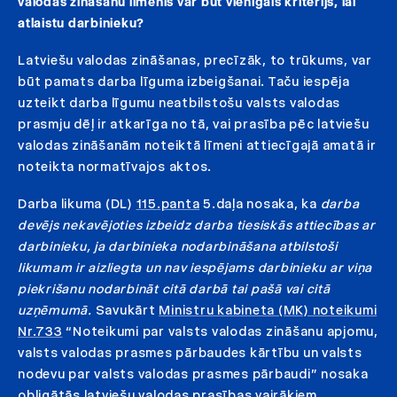
valodas zināšanu līmenis var būt vienīgais kritērijs, lai
atlaistu darbinieku?
Latviešu valodas zināšanas, precīzāk, to trūkums, var
būt pamats darba līguma izbeigšanai. Taču iespēja
uzteikt darba līgumu neatbilstošu valsts valodas
prasmju dēļ ir atkarīga no tā, vai prasība pēc latviešu
valodas zināšanām noteiktā līmeni attiecīgajā amatā ir
noteikta normatīvajos aktos.
Darba likuma (DL)
115.panta
5.daļa nosaka, ka
darba
devējs nekavējoties izbeidz darba tiesiskās attiecības ar
darbinieku, ja darbinieka nodarbināšana atbilstoši
likumam ir aizliegta un nav iespējams darbinieku ar viņa
piekrišanu nodarbināt citā darbā tai pašā vai citā
uzņēmumā.
Savukārt
Ministru kabineta (MK) noteikumi
Nr.733
“Noteikumi par valsts valodas zināšanu apjomu,
valsts valodas prasmes pārbaudes kārtību un valsts
nodevu par valsts valodas prasmes pārbaudi” nosaka
obligātās latviešu valodas prasības vairākiem