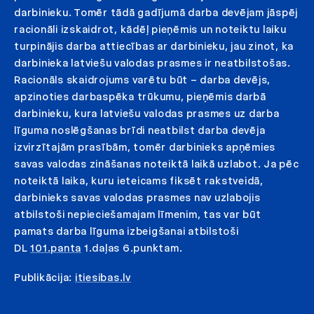
darbinieku. Tomēr tādā gadījumā darba devējam jāspēj
racionāli izskaidrot, kādēļ pieņēmis un noteiktu laiku
turpinājis darba attiecības ar darbinieku, jau zinot, ka
darbinieka latviešu valodas prasmes ir neatbilstošas.
Racionāls skaidrojums varētu būt – darba devējs,
apzinoties darbaspēka trūkumu, pieņēmis darbā
darbinieku, kura latviešu valodas prasmes uz darba
līguma noslēgšanas brīdi neatbilst darba devēja
izvirzītajām prasībām, tomēr darbinieks apņēmies
savas valodas zināšanas noteiktā laikā uzlabot. Ja pēc
noteiktā laika, kuru ieteicams fiksēt rakstveidā,
darbinieks savas valodas prasmes nav uzlabojis
atbilstoši nepieciešamajam līmenim, tas var būt
pamats darba līguma izbeigšanai atbilstoši
DL
101.panta
1.daļas 6.punktam.
Publikācija:
itiesibas.lv