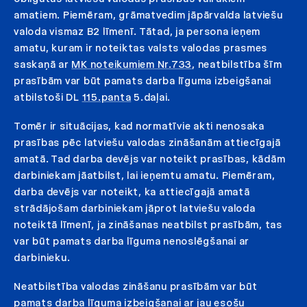
amatiem. Piemēram, grāmatvedim jāpārvalda latviešu
valoda vismaz B2 līmenī. Tātad, ja persona ieņem
amatu, kuram ir noteiktas valsts valodas prasmes
saskaņā ar
MK noteikumiem Nr.733
, neatbilstība šīm
prasībām var būt pamats darba līguma izbeigšanai
atbilstoši DL
115.panta
5.daļai.
Tomēr ir situācijas, kad normatīvie akti nenosaka
prasības pēc latviešu valodas zināšanām attiecīgajā
amatā. Tad darba devējs var noteikt prasības, kādām
darbiniekam jāatbilst, lai ieņemtu amatu. Piemēram,
darba devējs var noteikt, ka attiecīgajā amatā
strādājošam darbiniekam jāprot latviešu valoda
noteiktā līmenī, ja zināšanas neatbilst prasībām, tas
var būt pamats darba līguma nenoslēgšanai ar
darbinieku.
Neatbilstība valodas zināšanu prasībām var būt
pamats darba līguma izbeigšanai ar jau esošu