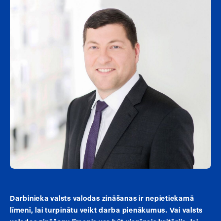
Darbinieka valsts valodas zināšanas ir nepietiekamā
līmenī, lai turpinātu veikt darba pienākumus. Vai valsts