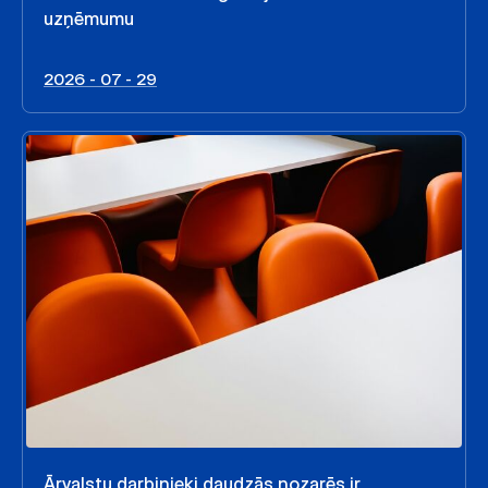
uzņēmumu
2026 - 07 - 29
Ārvalstu darbinieki daudzās nozarēs ir