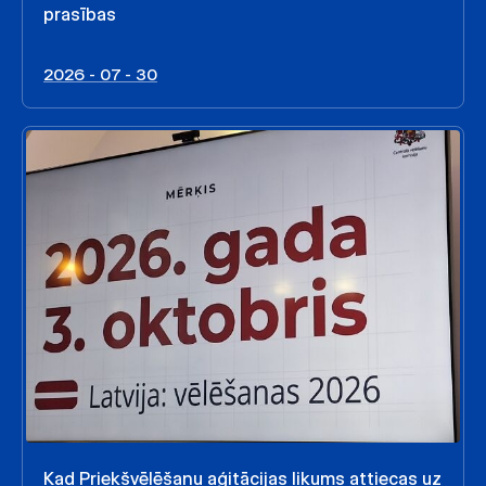
prasības
2026 - 07 - 30
Kad Priekšvēlēšanu aģitācijas likums attiecas uz