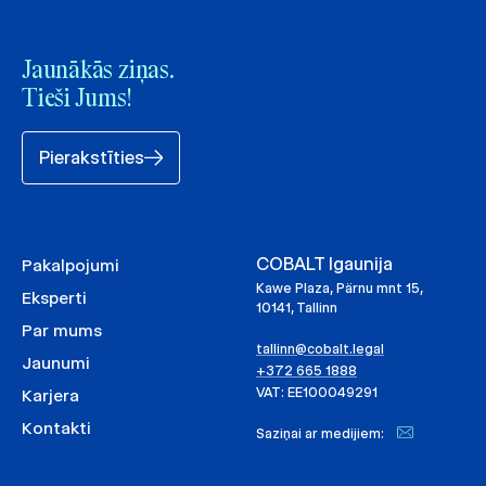
Jaunākās ziņas.
Tieši Jums!
Pierakstīties
COBALT Igaunija
Pakalpojumi
Kawe Plaza, Pärnu mnt 15,
Eksperti
10141, Tallinn
Par mums
tallinn@cobalt.legal
Jaunumi
+372 665 1888
VAT: EE100049291
Karjera
Kontakti
Saziņai ar medijiem: