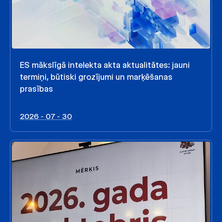
ES mākslīgā intelekta akta aktualitātes: jauni
termiņi, būtiski grozījumi un marķēšanas
prasības
2026 - 07 - 30