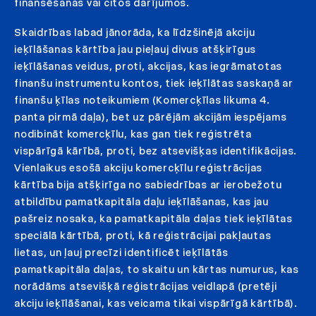
finansēšanas vai citos darījumos.
Skaidrības labad jānorāda, ka līdzšinējā akciju
ieķīlāšanas kārtība jau pieļauj divus atšķirīgus
ieķīlāšanas veidus, proti, akcijas, kas iegrāmatotas
finanšu instrumentu kontos, tiek ieķīlātas saskaņā ar
finanšu ķīlas noteikumiem (Komercķīlas likuma 4.
panta pirmā daļa), bet uz pārējām akcijām iespējams
nodibināt komercķīlu, kas gan tiek reģistrēta
vispārīgā kārībā, proti, bez atsevišķas identifikācijas.
Vienlaikus esošā akciju komercķīlu reģistrācijas
kārtība bija atšķirīga no sabiedrības ar ierobežotu
atbildību pamatkapitāla daļu ieķīlāšanas, kas jau
pašreiz nosaka, ka pamatkapitāla daļas tiek ieķīlātas
speciālā kārtībā, proti, kā reģistrācijai pakļautas
lietas, un ļauj precīzi identificēt ieķīlātās
pamatkapitāla daļas, to skaitu un kārtas numurus, kas
norādāms atsevišķā reģistrācijas veidlapā (pretēji
akciju ieķīlāšanai, kas veicama tikai vispārīgā kārtībā).