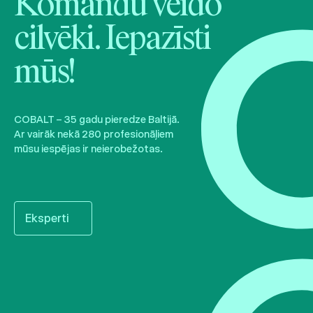
Komandu veido
cilvēki. Iepazīsti
mūs!
COBALT – 35 gadu pieredze Baltijā.
Ar vairāk nekā 280 profesionāļiem
mūsu iespējas ir neierobežotas.
Eksperti