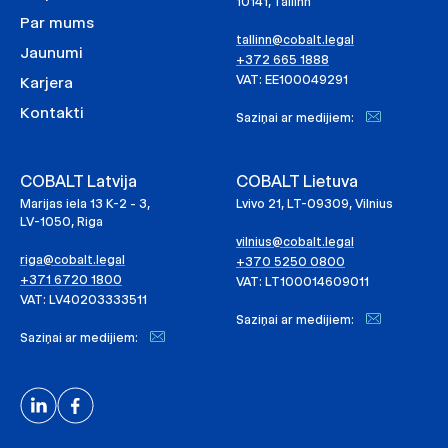
10141, Tallinn
Par mums
tallinn@cobalt.legal
Jaunumi
+372 665 1888
VAT: EE100049291
Karjera
Kontakti
Saziņai ar medijiem:
COBALT Latvija
COBALT Lietuva
Marijas iela 13 K-2 - 3,
Lvivo 21, LT-09309, Vilnius
LV-1050, Riga
vilnius@cobalt.legal
riga@cobalt.legal
+370 5250 0800
+371 6720 1800
VAT: LT100014609011
VAT: LV40203333511
Saziņai ar medijiem:
Saziņai ar medijiem: