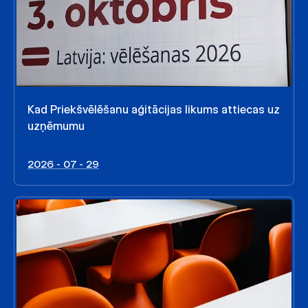
Kad Priekšvēlēšanu aģitācijas likums attiecas uz
uzņēmumu
2026 - 07 - 29