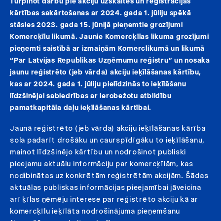
Turpinot darbu pie akciju uzskaites un reģistrācijas
kārtības sakārtošanas ar 2024. gada 1. jūliju spēkā
stāsies 2023. gada 15. jūnijā pieņemtie grozījumi
Komercķīlu likumā. Jaunie Komercķīlas likuma grozījumi
pieņemti saistībā ar izmaiņām Komerclikumā un likumā
“Par Latvijas Republikas Uzņēmumu reģistru” un nosaka
jaunu reģistrēto (jeb vārda) akciju ieķīlāšanas kārtību,
kas ar 2024. gada 1. jūliju pielīdzinās to ieķīlāšanu
līdzšinējai sabiedrības ar ierobežotu atbildību
pamatkapitāla daļu ieķīlāšanas kārtībai.
Jaunā reģistrēto (jeb vārda) akciju ieķīlāšanas kārība
sola padarīt drošāku un caurspīdīgāku to ieķīlāšanu,
mainot līdzšinējo kārtību un nodrošinot publiski
pieejamu aktuālu informāciju par komercķīlām, kas
nodibinātas uz konkrētām reģistrētām akcijām. Šādas
aktuālas publiskas informācijas pieejamībai jāveicina
arī ķīlas ņēmēju interese par reģistrēto akciju kā ar
komercķīlu ieķīlāta nodrošinājuma pieņemšanu