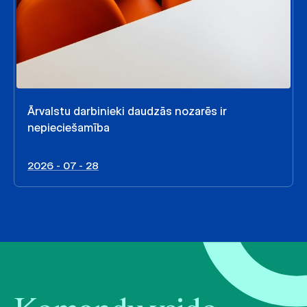
Ārvalstu darbinieki daudzās nozarēs ir
nepieciešamība
2026 - 07 - 28