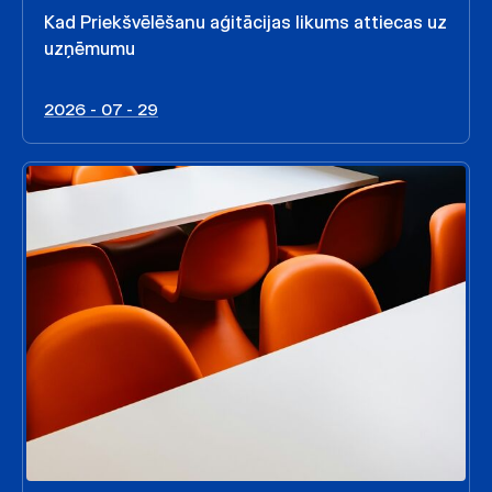
Kad Priekšvēlēšanu aģitācijas likums attiecas uz
uzņēmumu
2026 - 07 - 29