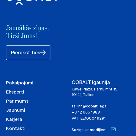
Jaunākās ziņas.
Tieši Jums!
Pierakstīties
COBALT Igaunija
Pakalpojumi
Kawe Plaza, Pärnu mnt 15,
Eksperti
10141, Tallinn
Par mums
tallinn@cobalt.legal
Jaunumi
+372 665 1888
VAT: EE100049291
Karjera
Kontakti
Saziņai ar medijiem: