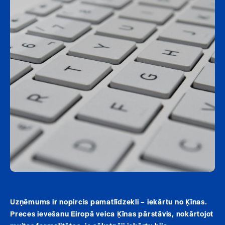
Uzņēmums ir nopircis pamatlīdzekli – iekārtu no Ķīnas.
Preces ievešanu Eiropā veica Ķīnas pārstāvis, nokārtojot