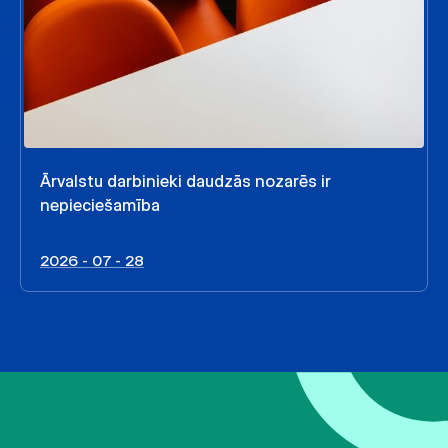
Ārvalstu darbinieki daudzās nozarēs ir
nepieciešamība
2026 - 07 - 28