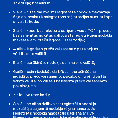
sniedzēja) nosaukumu;
2.ailē – citas dalībvalsts reģistrēta nodokļa maksātāja
šajā dalībvalstī izsniegto PVN reģistrācijas numuru kopā
ar valsts kodu;
3.ailē – kodu, kas raksturo darījuma veidu: “G” – preces,
kas saņemtas no citas dalībvalsts reģistrētiem nodokļa
maksātājiem (preču iegāde ES teritorijā);
4.ailē – iegādāto preču vai saņemto pakalpojumu
vērtību eiro valūtā;
5.ailē – aprēķināto nodokļa summu eiro valūtā;
6.ailē – saimnieciskās darbības nodrošināšanai
iegādāto preču vai saņemto pakalpojumu vērtību tās
valsts valūtā, no kuras tika ievesta prece vai saņemts
pakalpojums;
7.ailē – valūtas kodu;
8.ailē – no citas dalībvalsts reģistrēta nodokļa
maksātāja saņemtā nodokļa rēķina numuru. Ja
reģistrēts nodokļa maksātājs saskaņā ar PVN
likuma
130.pantu
pats sev ir izrakstījis nodokļa rēķinu