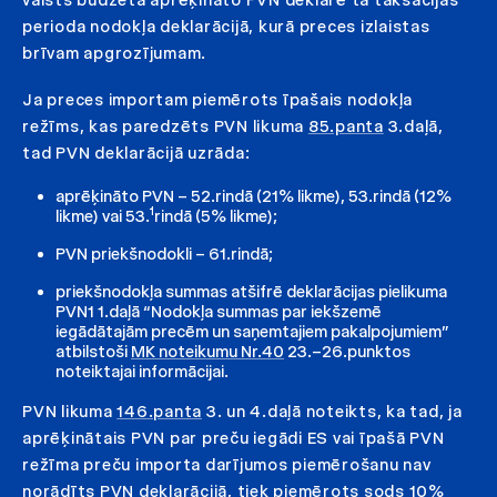
perioda nodokļa deklarācijā, kurā preces izlaistas
brīvam apgrozījumam.
Ja preces importam piemērots īpašais nodokļa
režīms, kas paredzēts PVN likuma
85.panta
3.daļā,
tad PVN deklarācijā uzrāda:
aprēķināto PVN – 52.rindā (21% likme), 53.rindā (12%
1
likme) vai 53.
rindā (5% likme);
PVN priekšnodokli – 61.rindā;
priekšnodokļa summas atšifrē deklarācijas pielikuma
PVN1 1.daļā “Nodokļa summas par iekšzemē
iegādātajām precēm un saņemtajiem pakalpojumiem”
atbilstoši
MK noteikumu Nr.40
23.–26.punktos
noteiktajai informācijai.
PVN likuma
146.panta
3. un 4.daļā noteikts, ka tad, ja
aprēķinātais PVN par preču iegādi ES vai īpašā PVN
režīma preču importa darījumos piemērošanu nav
norādīts PVN deklarācijā, tiek piemērots sods 10%