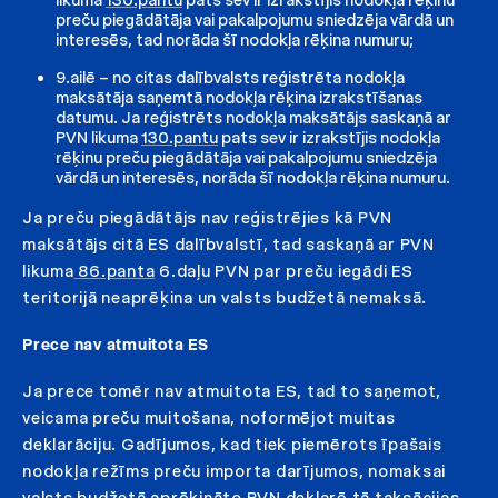
preču piegādātāja vai pakalpojumu sniedzēja vārdā un
interesēs, tad norāda šī nodokļa rēķina numuru;
9.ailē – no citas dalībvalsts reģistrēta nodokļa
maksātāja saņemtā nodokļa rēķina izrakstīšanas
datumu. Ja reģistrēts nodokļa maksātājs saskaņā ar
PVN likuma
130.pantu
pats sev ir izrakstījis nodokļa
rēķinu preču piegādātāja vai pakalpojumu sniedzēja
vārdā un interesēs, norāda šī nodokļa rēķina numuru.
Ja preču piegādātājs nav reģistrējies kā PVN
maksātājs citā ES dalībvalstī, tad saskaņā ar PVN
likuma
86.panta
6.daļu PVN par preču iegādi ES
teritorijā neaprēķina un valsts budžetā nemaksā.
Prece nav atmuitota ES
Ja prece tomēr nav atmuitota ES, tad to saņemot,
veicama preču muitošana, noformējot muitas
deklarāciju. Gadījumos, kad tiek piemērots īpašais
nodokļa režīms preču importa darījumos, nomaksai
valsts budžetā aprēķināto PVN deklarē tā taksācijas