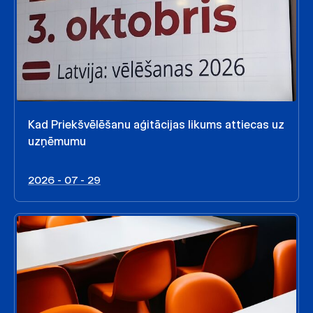
Kad Priekšvēlēšanu aģitācijas likums attiecas uz
uzņēmumu
2026 - 07 - 29