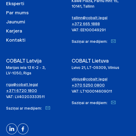
Kawe Plaza, Pärnu mnt 15,
Eksperti
10141, Tallinn
Par mums
tallinn@cobalt.legal
Jaunumi
+372 665 1888
VAT: EE100049291
Karjera
Kontakti
Saziņai ar medijiem:
COBALT Latvija
COBALT Lietuva
Marijas iela 13 K-2 - 3,
Lvivo 21, LT-09309, Vilnius
LV-1050, Riga
vilnius@cobalt.legal
riga@cobalt.legal
+370 5250 0800
+371 6720 1800
VAT: LT100014609011
VAT: LV40203333511
Saziņai ar medijiem:
Saziņai ar medijiem: