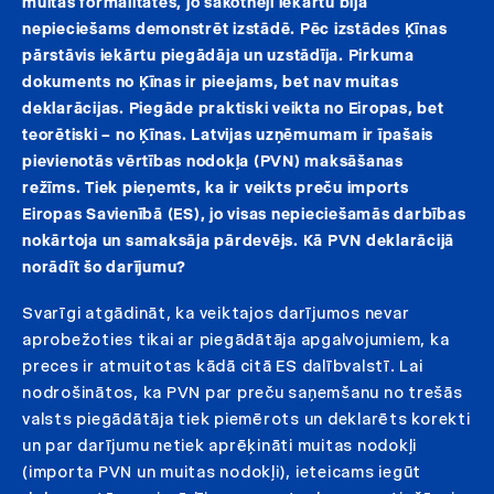
muitas formalitātes, jo sākotnēji iekārtu bija
nepieciešams demonstrēt izstādē. Pēc izstādes Ķīnas
pārstāvis iekārtu piegādāja un uzstādīja. Pirkuma
dokuments no Ķīnas ir pieejams, bet nav muitas
deklarācijas. Piegāde praktiski veikta no Eiropas, bet
teorētiski – no Ķīnas. Latvijas uzņēmumam ir īpašais
pievienotās vērtības nodokļa (PVN) maksāšanas
režīms. Tiek pieņemts, ka ir veikts preču imports
Eiropas Savienībā (ES), jo visas nepieciešamās darbības
nokārtoja un samaksāja pārdevējs. Kā PVN deklarācijā
norādīt šo darījumu?
Svarīgi atgādināt, ka veiktajos darījumos nevar
aprobežoties tikai ar piegādātāja apgalvojumiem, ka
preces ir atmuitotas kādā citā ES dalībvalstī. Lai
nodrošinātos, ka PVN par preču saņemšanu no trešās
valsts piegādātāja tiek piemērots un deklarēts korekti
un par darījumu netiek aprēķināti muitas nodokļi
(importa PVN un muitas nodokļi), ieteicams iegūt