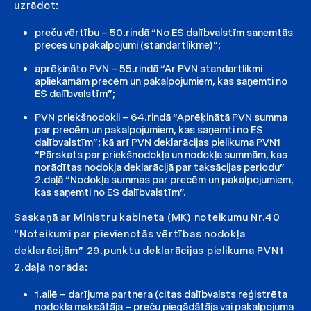
uzrādot:
preču vērtību – 50.rindā “No ES dalībvalstīm saņemtās
preces un pakalpojumi (standartlikme)”;
aprēķināto PVN – 55.rindā “Ar PVN standartlikmi
apliekamām precēm un pakalpojumiem, kas saņemti no
ES dalībvalstīm”;
PVN priekšnodokli – 64.rindā “Aprēķinātā PVN summa
par precēm un pakalpojumiem, kas saņemti no ES
dalībvalstīm”; kā arī PVN deklarācijas pielikuma PVN1
“Pārskats par priekšnodokļa un nodokļa summām, kas
norādītas nodokļa deklarācijā par taksācijas periodu”
2.daļā “Nodokļa summas par precēm un pakalpojumiem,
kas saņemti no ES dalībvalstīm”.
Saskaņā ar Ministru kabineta (MK) noteikumu Nr.40
“Noteikumi par pievienotās vērtības nodokļa
deklarācijām”
29.punktu
deklarācijas pielikuma PVN1
2.daļā norāda:
1.ailē – darījuma partnera (citas dalībvalsts reģistrēta
nodokļa maksātāja – preču piegādātāja vai pakalpojuma