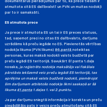
dokumentārus pierādījumus par to, ka prece tiešām ir
atmuitota citā ES dalībvalstī un PVN un muitas nodokļi
par to ir samaksāti.
ES atmuitota prece
Ja prece ir atmuitota ES un tai ir ES preces statuss,
tad, saņemot preci no citas ES dalībvalsts, darījums
uzrādāms kā preču iegāde no ES. Pievienotās vērtības
nodokļa likuma (PVN likums)
86.pantā
noteiktas
personas, kuras maksā nodokli valsts budžetā par
preču iegādi ES teritorijā. Savukārt šī panta 1.daļa
nosaka,
ja reģistrēts nodokļa maksātājs vai fiskālais
pārstāvis iekšzemē veic preču iegādi ES teritorijā, tas
aprēķina un maksā valsts budžetā nodokli, piemērojot
šim darījumam atbilstošo nodokļa likmi saskaņā ar šā
likuma
41.panta
1.daļas 1. vai 2.punktu
.
Ja par darījumu sniegtā informācija ir korekta un preču
piegādātājs pats ir veicis preču atmuitošanu citā ES