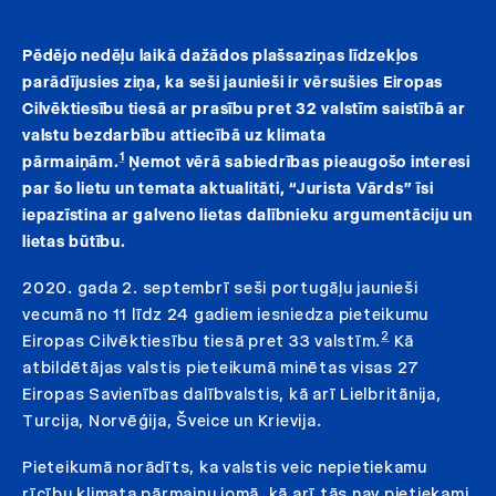
Pēdējo nedēļu laikā dažādos plašsaziņas līdzekļos
parādījusies ziņa, ka seši jaunieši ir vērsušies Eiropas
Cilvēktiesību tiesā ar prasību pret 32 valstīm saistībā ar
valstu bezdarbību attiecībā uz klimata
1
pārmaiņām.
Ņemot vērā sabiedrības pieaugošo interesi
par šo lietu un temata aktualitāti, “Jurista Vārds” īsi
iepazīstina ar galveno lietas dalībnieku argumentāciju un
lietas būtību.
2020. gada 2. septembrī seši portugāļu jaunieši
vecumā no 11 līdz 24 gadiem iesniedza pieteikumu
2
Eiropas Cilvēktiesību tiesā pret 33 valstīm.
Kā
atbildētājas valstis pieteikumā minētas visas 27
Eiropas Savienības dalībvalstis, kā arī Lielbritānija,
Turcija, Norvēģija, Šveice un Krievija.
Pieteikumā norādīts, ka valstis veic nepietiekamu
rīcību klimata pārmaiņu jomā, kā arī tās nav pietiekami