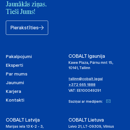
Jaunākās ziņas.
Tieši Jums!
Pierakstīties
COBALT Igaunija
Pakalpojumi
Kawe Plaza, Pärnu mnt 15,
Eksperti
10141, Tallinn
Par mums
tallinn@cobalt.legal
Jaunumi
+372 665 1888
VAT: EE100049291
Karjera
Kontakti
Saziņai ar medijiem:
COBALT Latvija
COBALT Lietuva
Marijas iela 13 K-2 - 3,
Lvivo 21, LT-09309, Vilnius