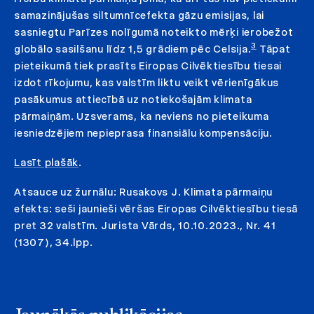
samazinājušas siltumnīcefekta gāzu emisijas, lai
sasniegtu Parīzes nolīgumā noteikto mērķi ierobežot
3
globālo sasilšanu līdz 1,5 grādiem pēc Celsija.
Tāpat
pieteikumā tiek prasīts Eiropas Cilvēktiesību tiesai
izdot rīkojumu, kas valstīm liktu veikt vērienīgākus
pasākumus attiecībā uz notiekošajām klimata
pārmaiņām. Uzsverams, ka neviens no pieteikuma
iesniedzējiem nepieprasa finansiālu kompensāciju.
Lasīt plašāk
.
Atsauce uz žurnālu: Rusakovs J. Klimata pārmaiņu
efekts: seši jaunieši vēršas Eiropas Cilvēktiesību tiesā
pret 32 valstīm. Jurista Vārds, 10.10.2023., Nr. 41
(1307), 34.lpp.