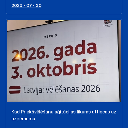
2026 - 07 - 30
Kad Priekšvēlēšanu aģitācijas likums attiecas uz
uzņēmumu