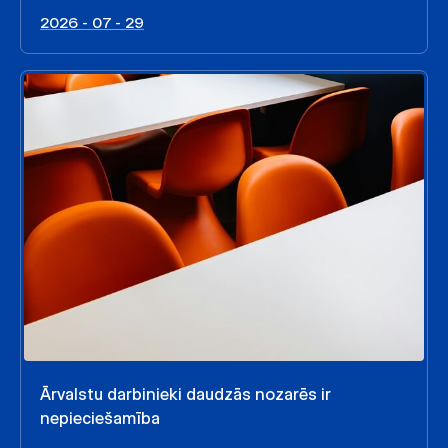
2026 - 07 - 29
Ārvalstu darbinieki daudzās nozarēs ir
nepieciešamība