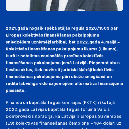
2021.gada nogalē spēkā stājās regula 2020/1503 par
Eiropas kolektīvās finansēšanas pakalpojumu
sniedzējiem uzņēmējdarbībai, bet 2022.gada 4.maijā –
Kolektīvās finansēšanas pakalpojumu likums (Likums),
kurā ir noteiktas nacionālās prasības kolektīvās
finansēšanas pakalpojumu jomā Latvijā. Pieņemot abus
tiesību aktus, tiek novērsti juridiski šķēršļi kolektīvās
finansēšanas pakalpojumu pārrobežu sniegšanā un
radīta labvēlīga vide uzņēmējiem alternatīvā finansējuma
piesaistē.
Finanšu un kapitāla tirgus komisijas (FKTK) rīkotajā
2022.gada Latvijas kapitāla tirgus forumā Valdis
Dombrovskis norādīja, ka Latvija ir Eiropas Savienības
(ES) kolektīvās finansēšanas čempione – 184 dolāri uz