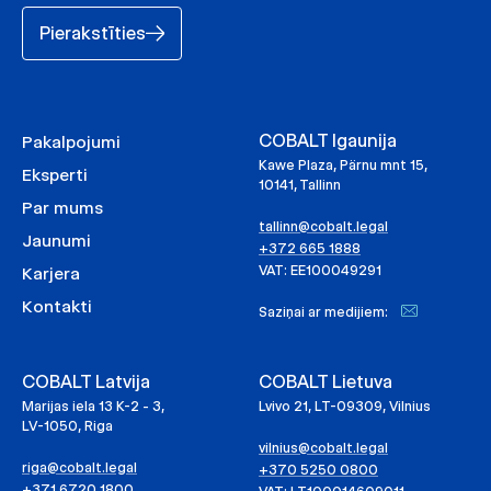
Pierakstīties
COBALT Igaunija
Pakalpojumi
Kawe Plaza, Pärnu mnt 15,
Eksperti
10141, Tallinn
Par mums
tallinn@cobalt.legal
Jaunumi
+372 665 1888
VAT: EE100049291
Karjera
Kontakti
Saziņai ar medijiem:
COBALT Latvija
COBALT Lietuva
Marijas iela 13 K-2 - 3,
Lvivo 21, LT-09309, Vilnius
LV-1050, Riga
vilnius@cobalt.legal
riga@cobalt.legal
+370 5250 0800
+371 6720 1800