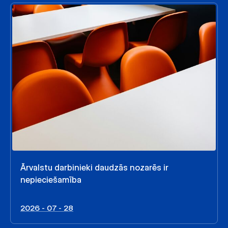
Ārvalstu darbinieki daudzās nozarēs ir
nepieciešamība
2026 - 07 - 28