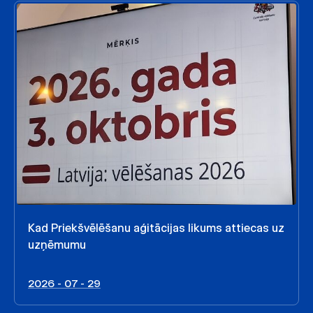
Kad Priekšvēlēšanu aģitācijas likums attiecas uz
uzņēmumu
2026 - 07 - 29