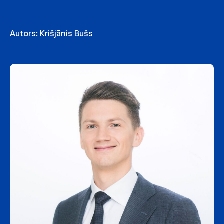
Autors:
Krišjānis Bušs