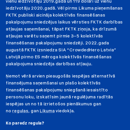
vienu iedzīvotāju 2019.gadā un 119 dolāri uz vienu
iedzīvotāju 2020.gadā. Vēl pirms Likuma pieņemšanas
FKTK publiski aicināja kolektīvās finansēšanas
pakalpojumu sniedzējus laikus vērsties FKTK darbības
atļaujas saņemšanai, tāpat FKTK ziņoja, ka drīzumā
atļaujas varētu saņemt pirmie 3–5 kolektīvās
finansēšanas pakalpojumu sniedzēji. 2022.gada
augustā FKTK izsniedza SIA “CrowdedHero Latvia”
Latvijā pirmo ES mēroga kolektīvās finansēšanas
pakalpojuma sniedzēja darbības atļauju.
Ņemot vērā arvien pieaugošās iespējas alternatīvā
finansējuma saņemšanai un plašo kolektīvās
finansēšanas pakalpojumu sniegšanā iesaistīto
personu loku, izskatīsim jaunā regulējuma radītās
iespējas un no tā izrietošos pienākumus gan
no
regulas
, gan
Likuma
viedokļa.
Ko paredz regula?