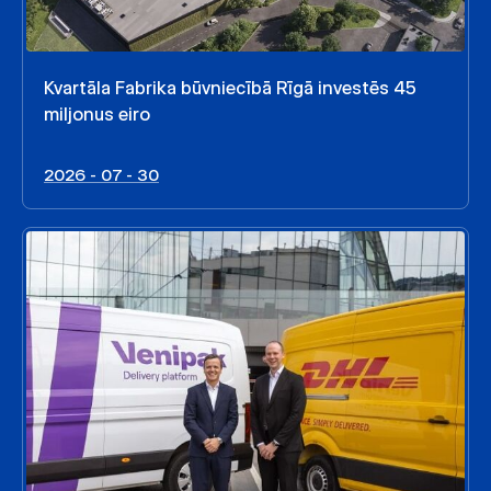
Kvartāla Fabrika būvniecībā Rīgā investēs 45
miljonus eiro
2026 - 07 - 30