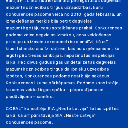
Baltija R”. Lieta tika ierosināta pēc ilgstošas degvielas
mazumtirdzniecības tirgus uzraudzības, kuru
Konkurences padome veica no 2010. gada februāra, un
izmeklēšanas mērķis bija pētīt degvielas
mazumtirgotāju cenu noteikšanas praksi. Konkurences
padome veica degvielas izmaksu, cenu veidošanas
principu un izmaiņu ekonometrisko analīzi, kā arī
kibertehnisko analīzi datiem, kas no uzņēmumiem tika
iegūti pēc tiesas sankcijas, nepaziņotas inspekcijas
laikā. Pēc divus gadus ilgas un detalizētas degvielas
mazumtirdzniecības tirgus dalībnieku uzvedības
izpētes, Konkurences padome neatklāja nekādus
Konkurences likuma pārkāpumus. Padome konstatēja,
ka cenas veido tirgus spēku – pieprasījuma un
piedāvājuma – samērs.
COBALT konsultēja SIA „Neste Latvija” lietas izpētes
laikā, kā arī pārstāvēja SIA „Neste Latvija”
Konkurences padomē.