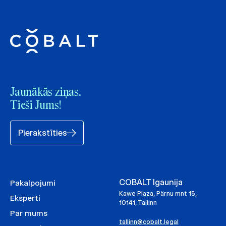
Jaunākās ziņas.
Tieši Jums!
Pierakstīties
COBALT Igaunija
Pakalpojumi
Kawe Plaza, Pärnu mnt 15,
Eksperti
10141, Tallinn
Par mums
tallinn@cobalt.legal