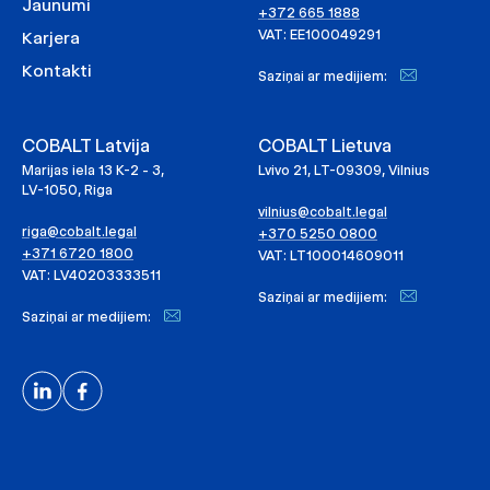
Jaunumi
+372 665 1888
VAT: EE100049291
Karjera
Kontakti
Saziņai ar medijiem:
COBALT Latvija
COBALT Lietuva
Marijas iela 13 K-2 - 3,
Lvivo 21, LT-09309, Vilnius
LV-1050, Riga
vilnius@cobalt.legal
riga@cobalt.legal
+370 5250 0800
+371 6720 1800
VAT: LT100014609011
VAT: LV40203333511
Saziņai ar medijiem:
Saziņai ar medijiem: