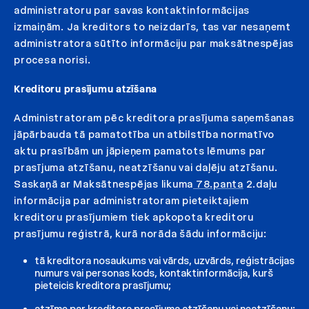
administratoru par savas kontaktinformācijas
izmaiņām. Ja kreditors to neizdarīs, tas var nesaņemt
administratora sūtīto informāciju par maksātnespējas
procesa norisi.
Kreditoru prasījumu atzīšana
Administratoram pēc kreditora prasījuma saņemšanas
jāpārbauda tā pamatotība un atbilstība normatīvo
aktu prasībām un jāpieņem pamatots lēmums par
prasījuma atzīšanu, neatzīšanu vai daļēju atzīšanu.
Saskaņā ar Maksātnespējas likuma
78.panta
2.daļu
informācija par administratoram pieteiktajiem
kreditoru prasījumiem tiek apkopota kreditoru
prasījumu reģistrā, kurā norāda šādu informāciju:
tā kreditora nosaukums vai vārds, uzvārds, reģistrācijas
numurs vai personas kods, kontaktinformācija, kurš
pieteicis kreditora prasījumu;
atzīme par kreditora prasījuma atzīšanu vai neatzīšanu;