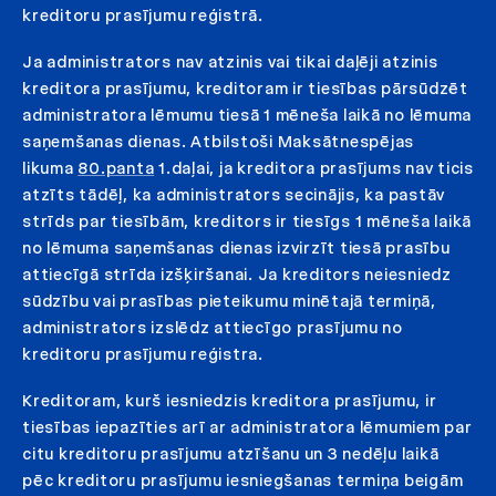
kreditoru prasījumu reģistrā.
Ja administrators nav atzinis vai tikai daļēji atzinis
kreditora prasījumu, kreditoram ir tiesības pārsūdzēt
administratora lēmumu tiesā 1 mēneša laikā no lēmuma
saņemšanas dienas. Atbilstoši Maksātnespējas
likuma
80.panta
1.daļai, ja kreditora prasījums nav ticis
atzīts tādēļ, ka administrators secinājis, ka pastāv
strīds par tiesībām, kreditors ir tiesīgs 1 mēneša laikā
no lēmuma saņemšanas dienas izvirzīt tiesā prasību
attiecīgā strīda izšķiršanai. Ja kreditors neiesniedz
sūdzību vai prasības pieteikumu minētajā termiņā,
administrators izslēdz attiecīgo prasījumu no
kreditoru prasījumu reģistra.
Kreditoram, kurš iesniedzis kreditora prasījumu, ir
tiesības iepazīties arī ar administratora lēmumiem par
citu kreditoru prasījumu atzīšanu un 3 nedēļu laikā
pēc kreditoru prasījumu iesniegšanas termiņa beigām