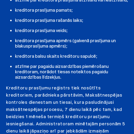
kreditora prasījuma pamats;
kreditora prasījuma rašanās laiks;
kreditora prasījuma veids;
kreditora prasījuma apmērs (galvenā prasījuma un
blakusprasījuma apmērs);
kreditora balsu skaits kreditoru sapulcē;
atzīme par pagaidu aizsardzības piemērošanu
kreditoram, norādot tiesas noteiktos pagaidu
aizsardzības līdzekļus.
Kreditoru prasījumu reģistrs tiek nosūtīts
kreditoriem, parādnieka pārstāvim, Maksātnespējas
kontroles dienestam un tiesai, kura pasludinājusi
maksātnespējas procesu, 7 dienu laikā pēc tam, kad
beidzies 1 mēneša termiņš kreditoru prasījumu
iesniegšanai. Administratoram minētajām personām 5
dienu laikā jāpaziņo arī par jebkādām izmaiņām