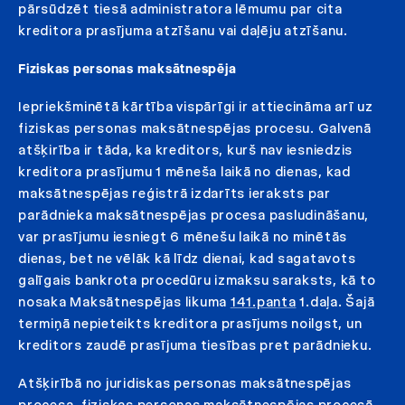
pārsūdzēt tiesā administratora lēmumu par cita
kreditora prasījuma atzīšanu vai daļēju atzīšanu.
Fiziskas personas maksātnespēja
Iepriekšminētā kārtība vispārīgi ir attiecināma arī uz
fiziskas personas maksātnespējas procesu. Galvenā
atšķirība ir tāda, ka kreditors, kurš nav iesniedzis
kreditora prasījumu 1 mēneša laikā no dienas, kad
maksātnespējas reģistrā izdarīts ieraksts par
parādnieka maksātnespējas procesa pasludināšanu,
var prasījumu iesniegt 6 mēnešu laikā no minētās
dienas, bet ne vēlāk kā līdz dienai, kad sagatavots
galīgais bankrota procedūru izmaksu saraksts, kā to
nosaka Maksātnespējas likuma
141.panta
1.daļa. Šajā
termiņā nepieteikts kreditora prasījums noilgst, un
kreditors zaudē prasījuma tiesības pret parādnieku.
Atšķirībā no juridiskas personas maksātnespējas
procesa, fiziskas personas maksātnespējas procesā