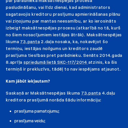
par parādnieka maksātnespējas procesa
pasludināšanu, vai līdz dienai, kad administrators
sagatavojis kreditoru prasījumu apmierināšanas plānu
vai ziņojumu par mantas neesamību, ar ko ierosināts
izbeigt maksātnespējas procesu (atkarībā no tā, kurš
no šiem nosacījumiem iestājas ātrāk). Maksātnespējas
likuma
73.panta
2.daļa nosaka, ka, nokavējot šo
termiņu, iestājas noilgums un kreditors zaudē
prasījuma tiesības pret parādnieku. Senāts 2014.gada
8.aprīļa
spriedumā lietā SKC-117/2014
atzinis, ka šis
termiņš ir prekluzīvs, tādēļ to nav iespējams atjaunot.
Kam jābūt iekļautam?
Saskaņā ar Maksātnespējas likuma
73.panta
4.daļu
kreditora prasījumā norāda šādu informāciju:
prasījuma pamatojumu;
prasījuma veidu;