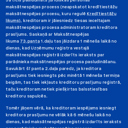
maksātnespējas process (neapskatot kredītiestāžu
maksātnespējas procesu, kuru regulē
Kredītiestāžu
likums
), kreditoram ir jāiesniedz tiesas ieceltajam
maksātnespējas procesa administratoram kreditora
prasījums. Saskaņā ar Maksātnespējas
likuma
73.panta
1.daļu tas jāizdara 1 mēneša laikā no
dienas, kad Uzņēmumu reģistra vestajā
maksātnespējas reģistrā izdarīts ieraksts par
parādnieka maksātnespējas procesa pasludināšanu.
Savukārt šī panta 2.daļa paredz, ja kreditora
prasījums tiek iesniegts pēc minētā 1 mēneša termiņa
beigām, tas tiek iekļauts kreditoru prasījumu reģistrā,
taču kreditoram netiek piešķirtas balsstiesības
kreditoru sapulcēs.
Tomēr jāņem vērā, ka kreditoram iespējams iesniegt
kreditora prasījumu ne vēlāk kā 6 mēnešu laikā no
dienas, kad maksātnespējas reģistrā izdarīts ieraksts