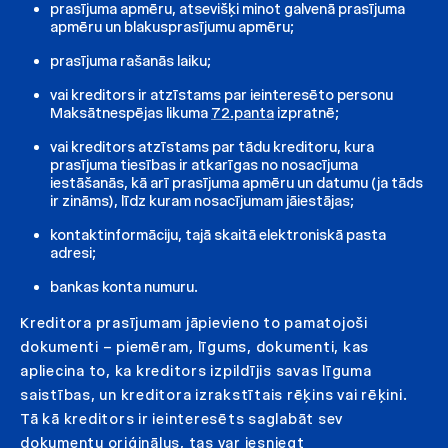
prasījuma apmēru, atsevišķi minot galvenā prasījuma
apmēru un blakusprasījumu apmēru;
prasījuma rašanās laiku;
vai kreditors ir atzīstams par ieinteresēto personu
Maksātnespējas likuma
72.panta
izpratnē;
vai kreditors atzīstams par tādu kreditoru, kura
prasījuma tiesības ir atkarīgas no nosacījuma
iestāšanās, kā arī prasījuma apmēru un datumu (ja tāds
ir zināms), līdz kuram nosacījumam jāiestājas;
kontaktinformāciju, tajā skaitā elektroniskā pasta
adresi;
bankas konta numuru.
Kreditora prasījumam jāpievieno to pamatojoši
dokumenti – piemēram, līgums, dokumenti, kas
apliecina to, ka kreditors izpildījis savas līguma
saistības, un kreditora izrakstītais rēķins vai rēķini.
Tā kā kreditors ir ieinteresēts saglabāt sev
dokumentu oriģinālus, tas var iesniegt