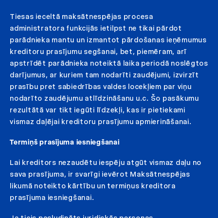
Tiesas ieceltā maksātnespējas procesa
administratora funkcijās ietilpst ne tikai pārdot
parādnieka mantu un izmantot pārdošanas ieņēmumus
kreditoru prasījumu segšanai, bet, piemēram, arī
apstrīdēt parādnieka noteiktā laika periodā noslēgtos
darījumus, ar kuriem tam nodarīti zaudējumi, izvirzīt
prasību pret sabiedrības valdes locekļiem par viņu
nodarīto zaudējumu atlīdzināšanu u.c. Šo pasākumu
rezultātā var tikt iegūti līdzekļi, kas ir pietiekami
vismaz daļējai kreditoru prasījumu apmierināšanai.
Termiņš prasījuma iesniegšanai
Lai kreditors nezaudētu iespēju atgūt vismaz daļu no
sava prasījuma, ir svarīgi ievērot Maksātnespējas
likumā noteikto kārtību un termiņus kreditora
prasījuma iesniegšanai.
Ja ticis pasludināts juridiskās personas