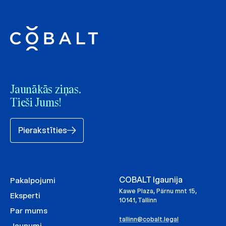
Jaunākās ziņas.
Tieši Jums!
Pierakstīties
COBALT Igaunija
Pakalpojumi
Kawe Plaza, Pärnu mnt 15,
Eksperti
10141, Tallinn
Par mums
tallinn@cobalt.legal
Jaunumi