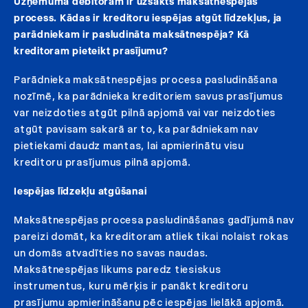
Uzņēmuma debitoram ir uzsākts maksātnespējas
process. Kādas ir kreditoru iespējas atgūt līdzekļus, ja
parādniekam ir pasludināta maksātnespēja? Kā
kreditoram pieteikt prasījumu?
Parādnieka maksātnespējas procesa pasludināšana
nozīmē, ka parādnieka kreditoriem savus prasījumus
var neizdoties atgūt pilnā apjomā vai var neizdoties
atgūt pavisam sakarā ar to, ka parādniekam nav
pietiekami daudz mantas, lai apmierinātu visu
kreditoru prasījumus pilnā apjomā.
Iespējas līdzekļu atgūšanai
Maksātnespējas procesa pasludināšanas gadījumā nav
pareizi domāt, ka kreditoram atliek tikai nolaist rokas
un domās atvadīties no savas naudas.
Maksātnespējas likums paredz tiesiskus
instrumentus, kuru mērķis ir panākt kreditoru
prasījumu apmierināšanu pēc iespējas lielākā apjomā.