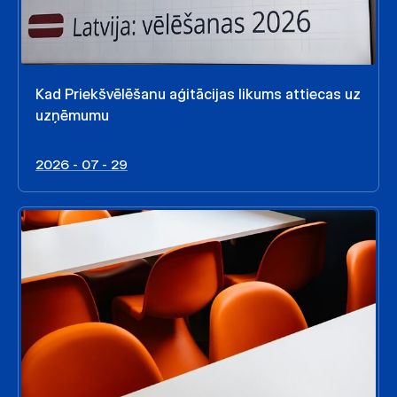
Kad Priekšvēlēšanu aģitācijas likums attiecas uz
uzņēmumu
2026 - 07 - 29