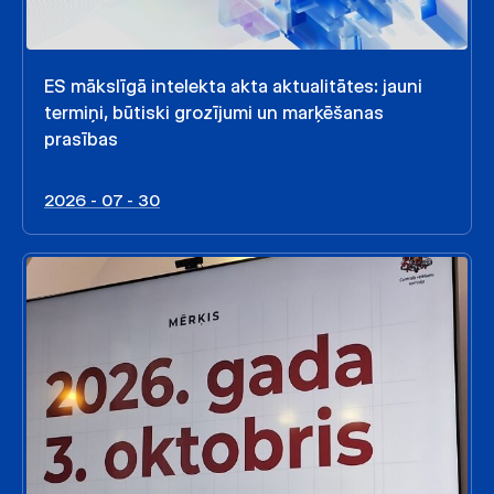
ES mākslīgā intelekta akta aktualitātes: jauni
termiņi, būtiski grozījumi un marķēšanas
prasības
2026 - 07 - 30