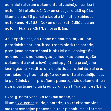
administratoram dokumentu atvasinājumus, kuri
noformēti atbilstoši
Dokumentu juridiskā spēka
likuma
un uz tā pamata izdoto
Ministru kabineta
noteikumu Nr.588
“Dokumentu izstrādāšanas un
noformēšanas kārtība” prasībām.
Ja ir spēkā stājies tiesas nolēmums, ar kuru no
parādnieka par labu kreditoram piedzīts parāds,
prasījuma pamatošanai ir pietiekami iesniegt šo
nolēmumu. Izņēmuma gadījumos, kad pamatojošu
dokumentu skaits ievērojami apgrūtina prasījuma
iesniegšanu, kreditors, vienojoties ar administratoru,
var neiesniegt pamatojošo dokumentu atvasinājumus,
ja parādniekam ir prasījumu pamatojošie dokumenti un
starp parādnieku un kreditoru nav strīda par tiesībām.
Svarīgi ņemt vērā, ka Maksātnespējas
likuma
73.panta
12.daļa paredz, ka kreditoram visā
maksātnespējas procesa laikā ir pienākums informēt