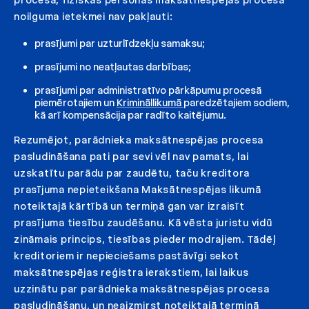
noilguma ietekmei nav pakļauti:
prasījumi par uzturlīdzekļu samaksu;
prasījumi no neatļautas darbības;
prasījumi par administratīvo pārkāpumu procesā
piemērotajiem un
Krimināllikumā
paredzētajiem sodiem,
kā arī kompensācija par radīto kaitējumu.
Rezumējot, parādnieka maksātnespējas procesa
pasludināšana pati par sevi vēl nav pamats, lai
uzskatītu parādu par zaudētu, taču kreditora
prasījuma nepieteikšana Maksātnespējas likumā
noteiktajā kārtībā un termiņā gan var izraisīt
prasījuma tiesību zaudēšanu. Kā vēsta juristu vidū
zināmais princips, tiesības pieder modrajiem. Tādēļ
kreditoriem ir nepieciešams pastāvīgi sekot
maksātnespējas reģistra ierakstiem, lai laikus
uzzinātu par parādnieka maksātnespējas procesa
pasludināšanu, un neaizmirst noteiktajā termiņā