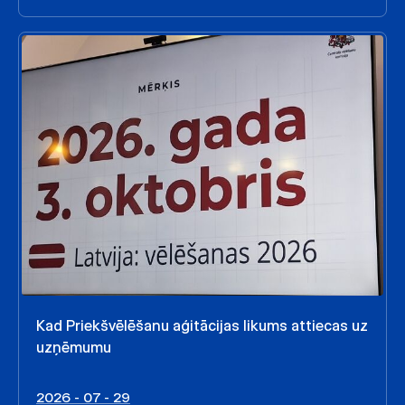
Kad Priekšvēlēšanu aģitācijas likums attiecas uz
uzņēmumu
2026 - 07 - 29