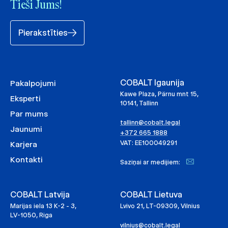
Tieši Jums!
Pierakstīties
COBALT Igaunija
Pakalpojumi
Kawe Plaza, Pärnu mnt 15,
Eksperti
10141, Tallinn
Par mums
tallinn@cobalt.legal
Jaunumi
+372 665 1888
VAT: EE100049291
Karjera
Kontakti
Saziņai ar medijiem:
COBALT Latvija
COBALT Lietuva
Marijas iela 13 K-2 - 3,
Lvivo 21, LT-09309, Vilnius
LV-1050, Riga
vilnius@cobalt.legal