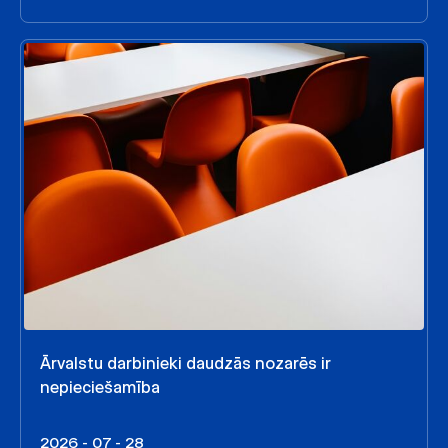
Ārvalstu darbinieki daudzās nozarēs ir
nepieciešamība
2026 - 07 - 28