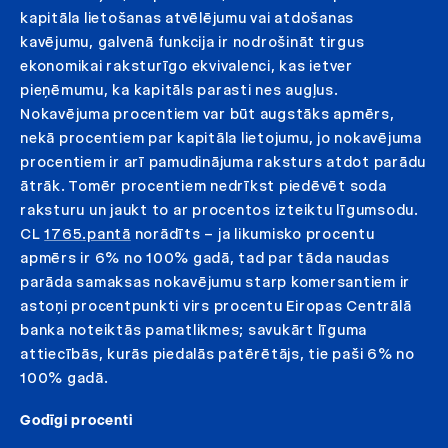
kapitāla lietošanas atvēlējumu vai atdošanas
kavējumu, galvenā funkcija ir nodrošināt tirgus
ekonomikai raksturīgo ekvivalenci, kas ietver
pieņēmumu, ka kapitāls parasti nes augļus.
Nokavējuma procentiem var būt augstāks apmērs,
nekā procentiem par kapitāla lietojumu, jo nokavējuma
procentiem ir arī pamudinājuma raksturs atdot parādu
ātrāk. Tomēr procentiem nedrīkst piedēvēt soda
raksturu un jaukt to ar procentos izteiktu līgumsodu.
CL
1765.pantā
norādīts – ja likumisko procentu
apmērs ir 6% no 100% gadā, tad par tāda naudas
parāda samaksas nokavējumu starp komersantiem ir
astoņi procentpunkti virs procentu Eiropas Centrālā
banka noteiktās pamatlikmes; savukārt līguma
attiecībās, kurās piedalās patērētājs, tie paši 6% no
100% gadā.
Godīgi procenti