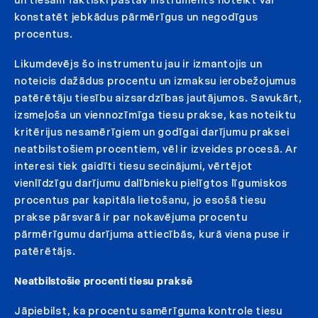
konstatēt jebkādus pārmērīgus un negodīgus
procentus.
Likumdevējs šo instrumentu jau ir izmantojis un
noteicis dažādus procentu un izmaksu ierobežojumus
patērētāju tiesību aizsardzības jautājumos. Savukārt,
izsmeļoša un viennozīmīga tiesu prakse, kas noteiktu
kritērijus nesamērīgiem un godīgai darījumu praksei
neatbilstošiem procentiem, vēl ir izveides procesā. Ar
interesi tiek gaidīti tiesu secinājumi, vērtējot
vienlīdzīgu darījumu dalībnieku pielīgtos līgumiskos
procentus par kapitāla lietošanu, jo esošā tiesu
prakse pārsvarā ir par nokavējuma procentu
pārmērīgumu darījuma attiecībās, kurā viena puse ir
patērētājs.
Neatbilstošie procenti tiesu praksē
Jāpiebilst, ka procentu samērīguma kontrole tiesu