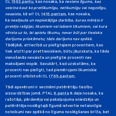
CL
1592.pantu
, kas nosaka, ka
neviens līgums, kas
veicina kaut ko pretlikumīgu, netikumīgu vai negodīgu,
nesaista
, kā arī CL
1415.pantam
, kas nosaka,
ka
neatļauta un nepieklājīga darbība, kuras mērķis ir
pretējs reliģijai, likumiem vai labiem tikumiem, vai kura
vērsta uz to, lai apietu likumu, nevar būt par tiesiska
darījuma priekšmetu; tāds darījums nav spēkā
.
Tādējādi, attiecībā uz pielīgtajiem procentiem, kas
tiek atzīti par prettiesiskiem, būtu jāuzskata, ka tāda
vienošanās nesaista un pielīgtie procenti nav
maksājami vispār. Savukārt, kad uzskatāms, ka
procenti nav pielīgti, tad piemērojami likumiskie
procenti atbilstoši CL
1765.pantam
.
Tādi apsvērumi ir secināmi patērētāju tiesību
aizsardzības jomā. PTAL
6.panta
8.daļa nosaka, ka
ražotāja, pārdevēja vai pakalpojuma sniedzēja un
patērētāja noslēgtajā līgumā ietvertie netaisnīgie
noteikumi nav spēkā no līguma noslēgšanas brīža, bet