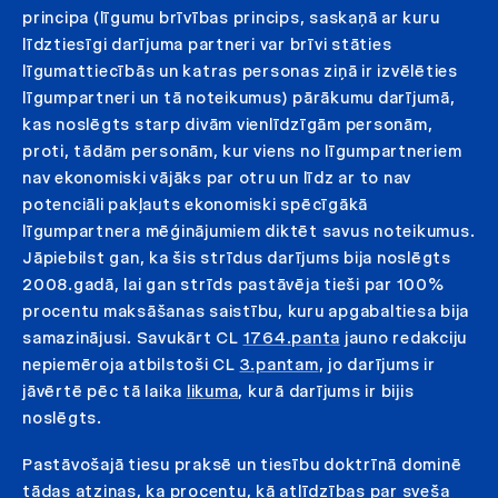
principa (līgumu brīvības princips, saskaņā ar kuru
līdztiesīgi darījuma partneri var brīvi stāties
līgumattiecībās un katras personas ziņā ir izvēlēties
līgumpartneri un tā noteikumus) pārākumu darījumā,
kas noslēgts starp divām vienlīdzīgām personām,
proti, tādām personām, kur viens no līgumpartneriem
nav ekonomiski vājāks par otru un līdz ar to nav
potenciāli pakļauts ekonomiski spēcīgākā
līgumpartnera mēģinājumiem diktēt savus noteikumus.
Jāpiebilst gan, ka šis strīdus darījums bija noslēgts
2008.gadā, lai gan strīds pastāvēja tieši par 100%
procentu maksāšanas saistību, kuru apgabaltiesa bija
samazinājusi. Savukārt CL
1764.panta
jauno redakciju
nepiemēroja atbilstoši CL
3.pantam
, jo darījums ir
jāvērtē pēc tā laika
likuma
, kurā darījums ir bijis
noslēgts.
Pastāvošajā tiesu praksē un tiesību doktrīnā dominē
tādas atziņas, ka procentu, kā atlīdzības par sveša