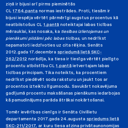
ziņā ir bijusi arī pirms pieminētās
CL
1764.panta
normas iestrādes. Proti, tiesām ir
bijusi iespēja vērtēt pārmērīgi augstus procentus kā
neatbilstošus CL
1.pantā
noteiktajai labas ticības
mērauklai, kas nosaka, ka
tiesības izlietojamas un
pienākumi pildāmi pēc labas ticības,
un nedrīkst
nepamatoti iedzīvoties uz cita rēķina. Senāts
2012.gada 17.decembra
spriedumā lietā SKC-
262/2012
norādīja, ka tiesa ir tiesīga vērtēt pielīgto
procentu atbilstību CL
1.pantā
ietvertajam labas
ticības principam. Tika noteikts, ka procentiem
nedrīkst piedēvēt soda raksturu un jaukt tos ar
procentos izteiktu līgumsodu. Savukārt nokavējuma
gadījumā procentu maksāšanas pienākums iedarbojas
kā pamudinājums parāda ātrākai nokārtošanai.
Tomēr ievērības cienīgs ir Senāta Civillietu
departamenta 2017.gada 24.augusta
spriedums lietā
SKC-211/2017
, ar kuru tiesa atzina privātaunonomijas