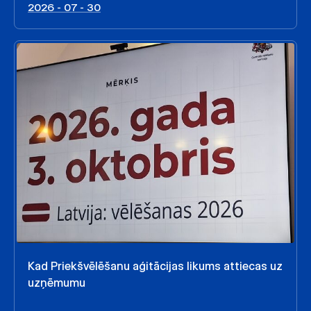
2026 - 07 - 30
Kad Priekšvēlēšanu aģitācijas likums attiecas uz
uzņēmumu