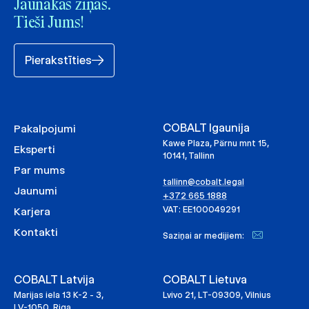
Jaunākās ziņas.
Tieši Jums!
Pierakstīties
COBALT Igaunija
Pakalpojumi
Kawe Plaza, Pärnu mnt 15,
Eksperti
10141, Tallinn
Par mums
tallinn@cobalt.legal
Jaunumi
+372 665 1888
VAT: EE100049291
Karjera
Kontakti
Saziņai ar medijiem:
COBALT Latvija
COBALT Lietuva
Marijas iela 13 K-2 - 3,
Lvivo 21, LT-09309, Vilnius
LV-1050, Riga