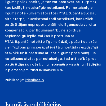
līgums paliek spēkā, ja tas var pastāvēt arī turpmāk,
kad izslēgti netaisnīgie noteikumi. Par netaisnīgiem
līguma noteikumiem atbilstoši PTAL
6.panta
3.daļai,
cita starpā, ir uzskatāmi tādi noteikumi, kas uzliek
patērētājam neproporcionāli lielu līgumsodu vai citu
kompensāciju par līgumsaistību neizpildi vai
nepienācīgu izpildi vai kas ir pretrunā ar
PTAL
5.pantā
noteikto līgumslēdzēju pušu tiesiskās
vienlīdzības principu (patērētāju nostāda neizdevīgā
stāvoklī un ir pretrunā ar labticīguma prasībām). Ja
noteikumu atzīst par netaisnīgu, tad attiecībā pret
patērētāju šo noteikumu nepiemēro vispār, un tādējādi
ir piemērojami tikai likumiskie 6%.
Publikācija:
itiesibas.lv
Jaunākās publikācijas