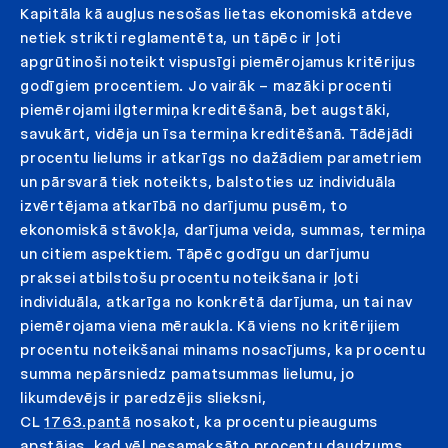
Kapitāla kā augļus nesošas lietas ekonomiskā atdeve
netiek strikti reglamentēta, un tāpēc ir ļoti
apgrūtinoši noteikt vispusīgi piemērojamus kritērijus
godīgiem procentiem. Jo vairāk – mazāki procenti
piemērojami ilgtermiņa kreditēšanā, bet augstāki,
savukārt, vidēja un īsa termiņa kreditēšanā. Tādējādi
procentu lielums ir atkarīgs no dažādiem parametriem
un pārsvarā tiek noteikts, balstoties uz individuāla
izvērtējama atkarībā no darījumu pusēm, to
ekonomiskā stāvokļa, darījuma veida, summas, termiņa
un citiem aspektiem. Tāpēc godīgu un darījumu
praksei atbilstošu procentu noteikšana ir ļoti
individuāla, atkarīga no konkrētā darījuma, un tai nav
piemērojama viena mēraukla. Kā viens no kritērijiem
procentu noteikšanai minams nosacījums, ka procentu
summa nepārsniedz pamatsummas lielumu, jo
likumdevējs ir paredzējis slieksni,
CL
1763.pantā
nosakot, ka procentu pieaugums
apstājas, kad vēl nesamaksāto procentu daudzums