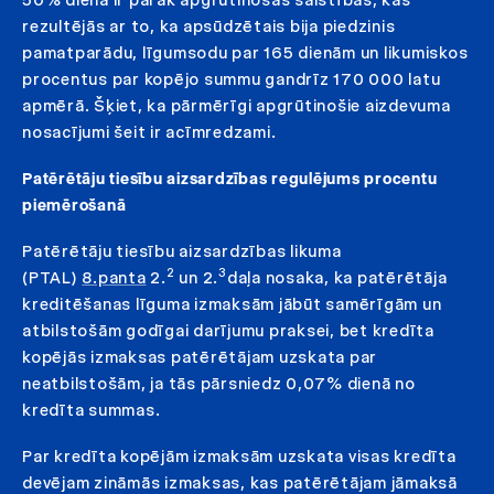
rezultējās ar to, ka apsūdzētais bija piedzinis
pamatparādu, līgumsodu par 165 dienām un likumiskos
procentus par kopējo summu gandrīz 170 000 latu
apmērā. Šķiet, ka pārmērīgi apgrūtinošie aizdevuma
nosacījumi šeit ir acīmredzami.
Patērētāju tiesību aizsardzības regulējums procentu
piemērošanā
Patērētāju tiesību aizsardzības likuma
2
3
(PTAL)
8.panta
2.
un 2.
daļa nosaka, ka patērētāja
kreditēšanas līguma izmaksām jābūt samērīgām un
atbilstošām godīgai darījumu praksei, bet kredīta
kopējās izmaksas patērētājam uzskata par
neatbilstošām, ja tās pārsniedz 0,07% dienā no
kredīta summas.
Par kredīta kopējām izmaksām uzskata visas kredīta
devējam zināmās izmaksas, kas patērētājam jāmaksā