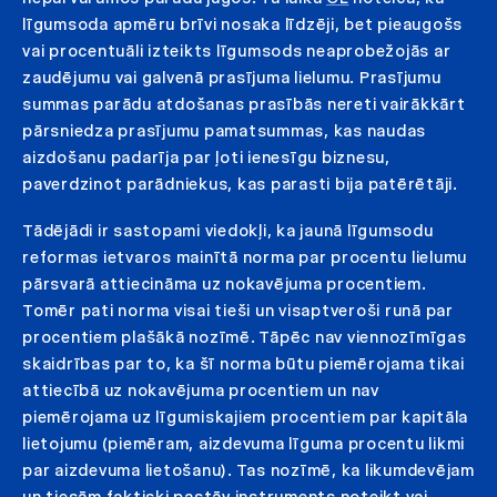
līgumsoda apmēru brīvi nosaka līdzēji, bet pieaugošs
vai procentuāli izteikts līgumsods neaprobežojās ar
zaudējumu vai galvenā prasījuma lielumu. Prasījumu
summas parādu atdošanas prasībās nereti vairākkārt
pārsniedza prasījumu pamatsummas, kas naudas
aizdošanu padarīja par ļoti ienesīgu biznesu,
paverdzinot parādniekus, kas parasti bija patērētāji.
Tādējādi ir sastopami viedokļi, ka jaunā līgumsodu
reformas ietvaros mainītā norma par procentu lielumu
pārsvarā attiecināma uz nokavējuma procentiem.
Tomēr pati norma visai tieši un visaptveroši runā par
procentiem plašākā nozīmē. Tāpēc nav viennozīmīgas
skaidrības par to, ka šī norma būtu piemērojama tikai
attiecībā uz nokavējuma procentiem un nav
piemērojama uz līgumiskajiem procentiem par kapitāla
lietojumu (piemēram, aizdevuma līguma procentu likmi
par aizdevuma lietošanu). Tas nozīmē, ka likumdevējam
un tiesām faktiski pastāv instruments noteikt vai