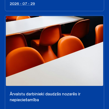
2026 - 07 - 29
Ārvalstu darbinieki daudzās nozarēs ir
nepieciešamība