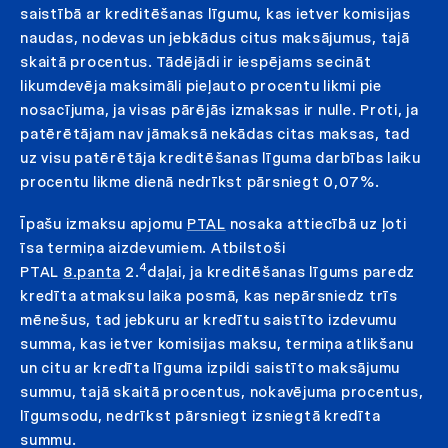
saistībā ar kreditēšanas līgumu, kas ietver komisijas
naudas, nodevas un jebkādus citus maksājumus, tajā
skaitā procentus. Tādējādi ir iespējams secināt
likumdevēja maksimāli pieļauto procentu likmi pie
nosacījuma, ja visas pārējās izmaksas ir nulle. Proti, ja
patērētājam nav jāmaksā nekādas citas maksas, tad
uz visu patērētāja kreditēšanas līguma darbības laiku
procentu likme dienā nedrīkst pārsniegt 0,07%.
Īpašu izmaksu apjomu
PTAL
nosaka attiecībā uz ļoti
īsa termiņa aizdevumiem. Atbilstoši
4
PTAL
8.panta
2.
daļai, ja kreditēšanas līgums paredz
kredīta atmaksu laika posmā, kas nepārsniedz trīs
mēnešus, tad jebkuru ar kredītu saistīto izdevumu
summa, kas ietver komisijas maksu, termiņa atlikšanu
un citu ar kredīta līguma izpildi saistīto maksājumu
summu, tajā skaitā procentus, nokavējuma procentus,
līgumsodu, nedrīkst pārsniegt izsniegtā kredīta
summu.