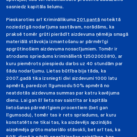
sasniedz kapitāla lielumu.
Pieskaroties arī Krimināllikuma
201.pantā
noteiktā
noziedzīgā nodarījuma sastāvam, norādāms, ka
praksē tomēr grūti pierādīt aizdevuma ņēmēja smagā
materiālā stāvokļa izmantošanu ar pārmērīgi
apgrūtinošiem aizdevuma nosacījumiem. Tomēr ir
atrodams spriedums krimināllietā 12502003810, ar
kuru piemērots piespiedu darbs uz 40 stundām par
šādu nodarījumu. Lietas būtība bija tāda, ka
2007.gadā tika izsniegti divi aizdevumi 1000 latu
apmērā, paredzot līgumsodu 50% apmērā no
neatdotās aizdevuma summas par katru kavējuma
dienu. Lai gan šī lieta nav saistīta ar kapitāla
lietošanas pārmērīgiem procentiem (bet gan
līgumsodu), tomēr tas ir rets spriedums, ar kuru
konstatēts ne tikai tas, ka aizdevējs apzinājās
aizņēmēja grūto materiālo stāvokli, bet arī tas, ka
50% dienā ir pārāk apgrūtinošas saistības, kas