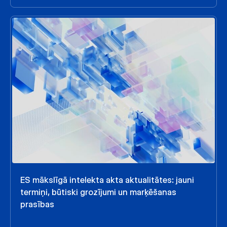
ES mākslīgā intelekta akta aktualitātes: jauni
termiņi, būtiski grozījumi un marķēšanas
prasības