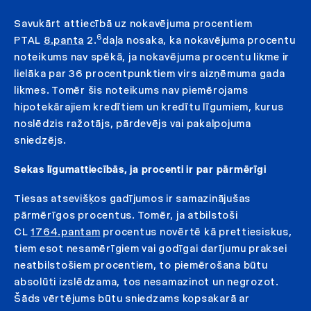
Savukārt attiecībā uz nokavējuma procentiem
6
PTAL
8.panta
2.
daļa nosaka, ka nokavējuma procentu
noteikums nav spēkā, ja nokavējuma procentu likme ir
lielāka par 36 procentpunktiem virs aizņēmuma gada
likmes. Tomēr šis noteikums nav piemērojams
hipotekārajiem kredītiem un kredītu līgumiem, kurus
noslēdzis ražotājs, pārdevējs vai pakalpojuma
sniedzējs.
Sekas līgumattiecībās, ja procenti ir par pārmērīgi
Tiesas atsevišķos gadījumos ir samazinājušas
pārmērīgos procentus. Tomēr, ja atbilstoši
CL
1764.pantam
procentus novērtē kā prettiesiskus,
tiem esot nesamērīgiem vai godīgai darījumu praksei
neatbilstošiem procentiem, to piemērošana būtu
absolūti izslēdzama, tos nesamazinot un negrozot.
Šāds vērtējums būtu sniedzams kopsakarā ar