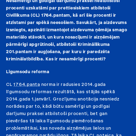
Nesamērīgi un godīgai darījumu praksei neatbilstoši
procenti uzskatāmi par prettiesiskiem atbilstoši
Civillikuma (CL) 1764.pantam, kā arī šie procenti ir
atzīstami par spēkā neesošiem. Savukārt, ja aizdevums
izsniegts, apzināti izmantojot aizdevuma ņēmēja smago
materiālo stāvokli, un kura nosacījumi ir aizņēmējam
pārmērīgi apgrūtinoši, atbilstoši Krimināllikuma
201.pantam ir augļošana, par kuru ir paredzēta
kriminālatbildība. Kas ir nesamērīgi procenti?
Līgumsodu reforma
CL
1764.panta
norma ir radusies 2014.gada
līgumsodu reformas rezultātā, kas stājās spēkā
2014.gada 1.janvārī. Grozījumu anotācija nesniedz
norādes par to, kādi būtu samērīgi un godīgai
darījumu praksei atbilstoši procenti, bet gan
pievēršas tā laika līgumsodu piemērošanas
problemātikai, kas noveda aizņēmējus lielos un
nepārvaramos parādu jūgos. Tā laika
CL
noteica, ka