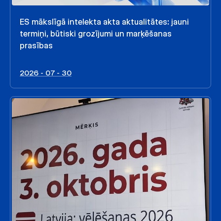
ES mākslīgā intelekta akta aktualitātes: jauni
termiņi, būtiski grozījumi un marķēšanas
prasības
2026 - 07 - 30