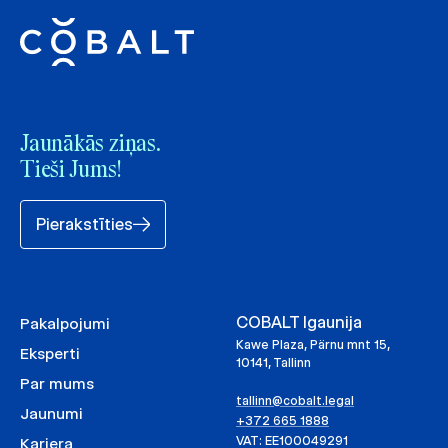
Jaunākās ziņas.
Tieši Jums!
Pierakstīties
COBALT Igaunija
Pakalpojumi
Kawe Plaza, Pärnu mnt 15,
Eksperti
10141, Tallinn
Par mums
tallinn@cobalt.legal
Jaunumi
+372 665 1888
VAT: EE100049291
Karjera