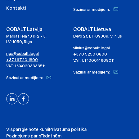
Kontakti
Saziņai ar medijiem:
COBALT Latvija
COBALT Lietuva
Marijas iela 13 K-2 - 3,
Lvivo 21, LT-09309, Vilnius
LV-1050, Riga
vilnius@cobalt.legal
riga@cobalt.legal
+370 5250 0800
+371 6720 1800
VAT: LT100014609011
VAT: LV40203333511
Saziņai ar medijiem:
Saziņai ar medijiem:
Vispārīgie noteikumi
Privātuma politika
Paziņojums par sīkdatnēm