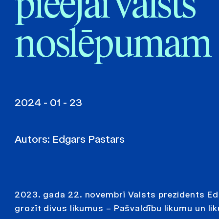
pieejai valsts
noslēpumam
2024 - 01 - 23
Autors:
Edgars Pastars
2023. gada 22. novembrī Valsts prezidents Ed
grozīt divus likumus – Pašvaldību likumu un l