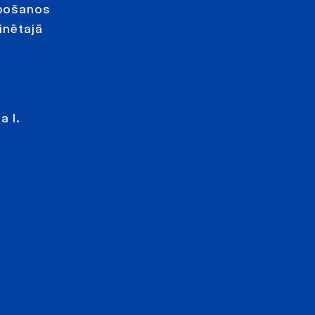
rbošanos
inētajā
a I.