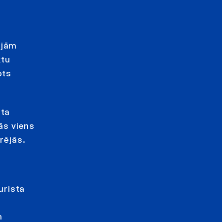
s
n
ijām
ktu
ots
nta
ās viens
rējās.
urista
n