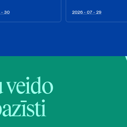
 - 30
2026 - 07 - 29
veido
pazīsti