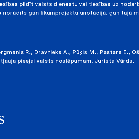
esības pildīt valsts dienestu vai tiesības uz noda
s norādīts gan likumprojekta anotācijā, gan tajā m
ergmanis R., Dravnieks A., Pūķis M., Pastars E., Oš
auja pieejai valsts noslēpumam. Jurista Vārds,
s