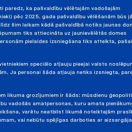
kti paredz, ka pašvaldību vēlētajām vadošajām
ieki) pēc 2025. gada pašvaldību vēlēšanām būs j
a līdz šim laikam kādā pašvaldībā notiks jaunas d
lēpumam tiks attiecināta uz jaunievēlētās domes
ersonām pielaides izsniegšana tiks atteikta, paša
 vietniekiem speciālo atļauju pieejai valsts noslē
m. Ja personai šāda atļauja netiks izsniegta, pa
em likuma grozījumiem ir šāds: mūsdienu ģeopolit
ldību vadošās amatpersonas, kuru amata pienākumo
ikšana, varētu neatbilst likumā noteiktajām prasī
pumam, vai nebūtu spējīgas darboties ar aizsargāj