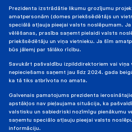
Prezidenta izstrādātie likumu grozījumu proje
amatpersonām (domes priekšsēdētājs un vietn
speciālā atļauja pieejai valsts noslēpumam. J
vēlēšanas, prasība saņemt pielaidi valsts nos
priekšsēdētāju un viņa vietnieku. Ja šīm amatp
būs jālemj par tālāko rīcību.
Savukārt pašvaldību izpilddirektoriem vai viņa
nepieciešams saņemt jau līdz 2024. gada beigā
ka tā tiks atbrīvota no amata.
Galvenais pamatojums prezidenta ierosinātaji
apstākļos nav pieļaujama situācija, ka pašva
valstisku un sabiedriski nozīmīgu pienākumu ve
saņemtu speciālo atļauju pieejai valsts noslē
informāciju.