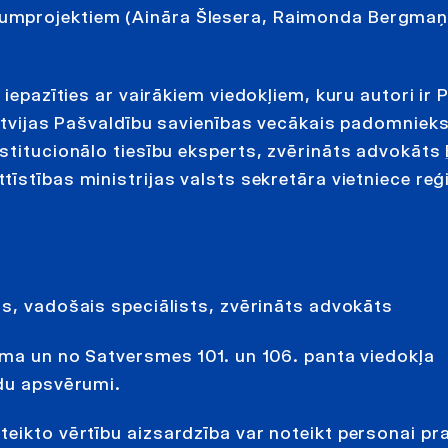
umprojektiem (Aināra Šlesera, Raimonda Bergmaņa
iepazīties ar vairākiem viedokļiem, kuru autori ir P
Latvijas Pašvaldību savienības vecākais padomnieks
stitucionālo tiesību eksperts, zvērināts ad­vokāts
tīstības ministrijas valsts sekretāra vietniece re
ts, vadošais speciālists, zvērināts advokāts
āma un no Satversmes 101. un 106. panta viedokļa
ldu apsvērumi.
eikto vērtību aizsardzība var noteikt personai pr