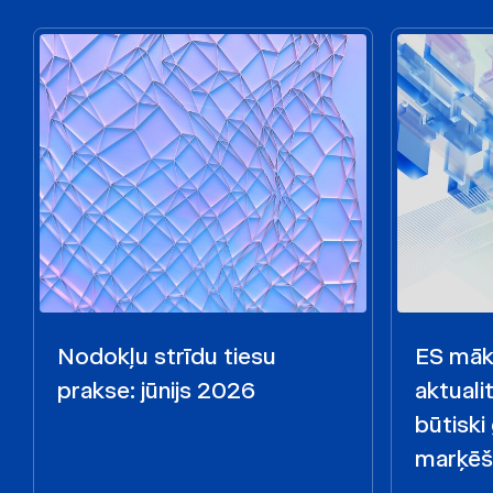
Nodokļu strīdu tiesu
ES māks
prakse: jūnijs 2026
aktualit
būtiski
marķēš