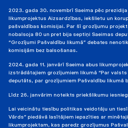
2023. gada 30. novembrī Saeima pēc prezidija
likumprojektus Aizsardzības, iekšlietu un koru
pašvaldības komisijai. Par šī grozījumu proje
nobalsoja 80 un pret bija septiņi Saeimas depu
“Grozījumi Pašvaldību likumā” debates nenotika
komisijām bez balsošanas.
2024. gada 11. janvārī Saeima abus likumproje
izstrādātajiem grozījumiem likumā “Par valsts 
deputāts, par grozījumiem Pašvaldību likumā ba
Līdz 26. janvārim noteikts priekšlikumu iesni
Lai veicinātu tiesību politikas veidotāju un tie
Vārds” piedāvā lasītājiem iepazīties ar minēta
likumprojektam, kas paredz grozījumus Pašvald