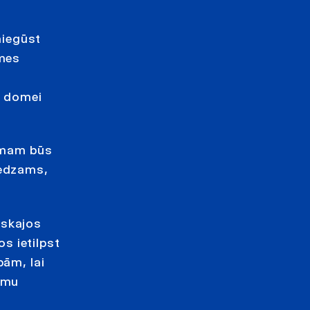
āiegūst
omes
i domei
pumam būs
redzams,
iskajos
s ietilpst
bām, lai
amu