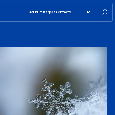
Jaunumi
Karjera
Kontakti
lv