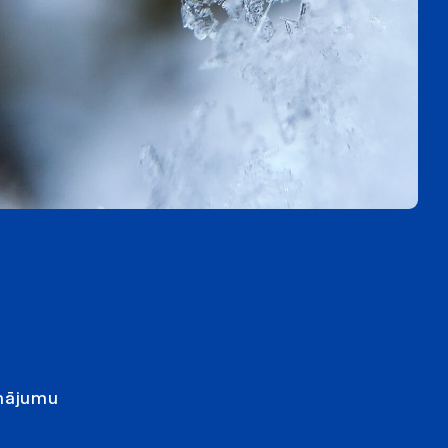
inājumu