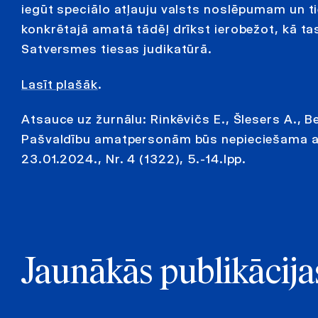
iegūt speciālo atļauju valsts noslēpumam un ti
konkrētajā amatā tādēļ drīkst ierobežot, kā ta
Satversmes tiesas judikatūrā.
Lasīt plašāk
.
Atsauce uz žurnālu: Rinkēvičs E., Šlesers A., B
Pašvaldību amatpersonām būs nepieciešama atļ
23.01.2024., Nr. 4 (1322), 5.-14.lpp.
Jaunākās publikācija