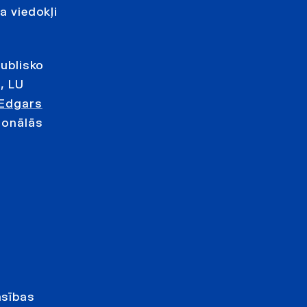
 viedokļi
ub­lisko
, LU
Edgars
ģionālās
asības