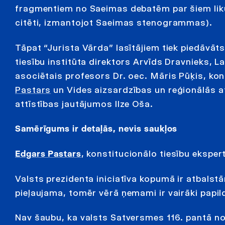
fragmentiem no Saeimas debatēm par šiem lik
citēti, izmantojot Saeimas stenogrammas).
Tāpat “Jurista Vārda” lasītājiem tiek piedāvāts 
tiesību institūta direktors Arvīds Dravnieks, 
asociētais profesors Dr. oec. Māris Pūķis, kon
Pastars
un Vides aizsar­dzības un reģionālās at
attīstības jautājumos Ilze Oša.
Samērīgums ir detaļās, nevis saukļos
Edgars Pastars
, konstitucionālo tiesību eksper
Valsts prezidenta iniciatīva kopumā ir atbalst
pieļaujama, tomēr vērā ņemami ir vairāki papi
Nav šaubu, ka valsts Satversmes 116. pantā not