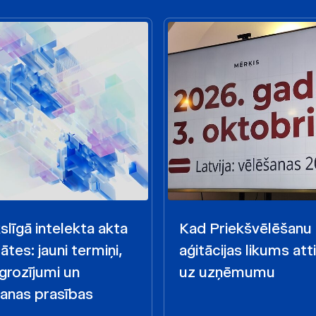
līgā intelekta akta
Kad Priekšvēlēšanu
ātes: jauni termiņi,
aģitācijas likums att
 grozījumi un
uz uzņēmumu
anas prasības