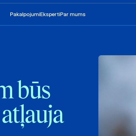
Pakalpojumi
Eksperti
Par mums
m būs
atļauja