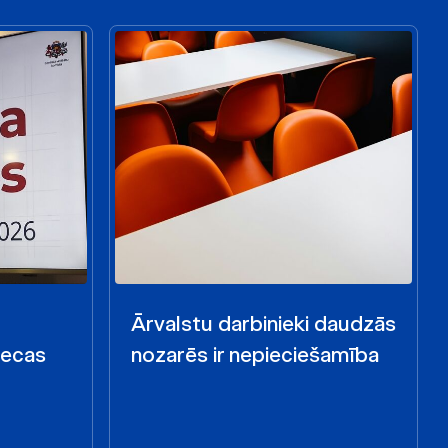
Ārvalstu darbinieki daudzās
iecas
nozarēs ir nepieciešamība