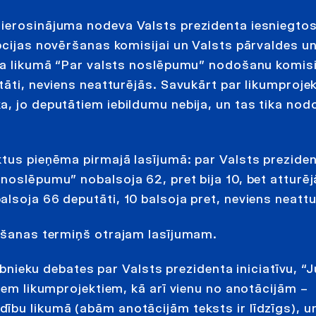
 ierosinājuma nodeva Valsts prezidenta iesniegto
pcijas novēršanas komisijai un Valsts pārvaldes u
kta likumā “Par valsts noslēpumu” nodošanu komis
tāti, neviens neatturējās. Savukārt par likumproje
, jo deputātiem iebildumu nebija, un tas tika nod
ktus pieņēma pirmajā lasījumā: par Valsts prezide
noslēpumu” nobalsoja 62, pret bija 10, bet atturēj
lsoja 66 deputāti, 10 balsoja pret, neviens neattu
egšanas termiņš otrajam lasījumam.
sībnieku debates par Valsts prezidenta iniciatīvu, “J
jiem likumprojektiem, kā arī vienu no anotācijām –
ību likumā (abām anotācijām teksts ir līdzīgs), u