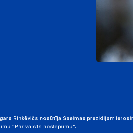
gars Rinkēvičs nosūtīja Saeimas prezidijam ieros
ikumu “Par valsts noslēpumu”.