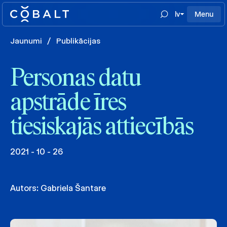
lv
Menu
Jaunumi
/
Publikācijas
Personas datu
apstrāde īres
tiesiskajās attiecībās
2021 - 10 - 26
Autors:
Gabriela Šantare