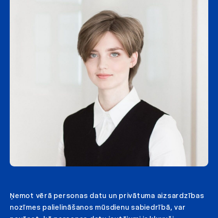
Ņemot vērā personas datu un privātuma aizsardzības
nozīmes palielināšanos mūsdienu sabiedrībā, var