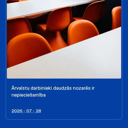
Ārvalstu darbinieki daudzās nozarēs ir
nepieciešamība
2026 - 07 - 28