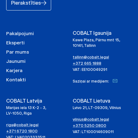
Pierakstīties
COBALT Igaunija
Pakalpojumi
Kawe Plaza, Pärnu mnt 15,
Eksperti
10141, Tallinn
Par mums
tallinn@cobalt.legal
Jaunumi
+372 665 1888
VAT: EE100049291
Karjera
Kontakti
Saziņai ar medijiem:
COBALT Latvija
COBALT Lietuva
Marijas iela 13 K-2 - 3,
Lvivo 21, LT-09309, Vilnius
LV-1050, Riga
vilnius@cobalt.legal
riga@cobalt.legal
+370 5250 0800
+371 6720 1800
VAT: LT100014609011
VAT: LV40203333511