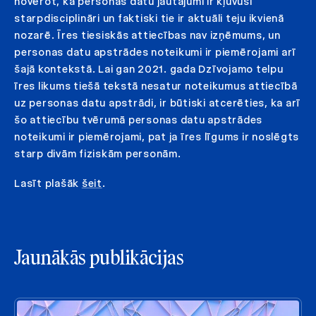
novērot, kā personas datu jautājumi ir kļuvuši
starpdisciplināri un faktiski tie ir aktuāli teju ikvienā
nozarē. Īres tiesiskās attiecības nav izņēmums, un
personas datu apstrādes noteikumi ir piemērojami arī
šajā kontekstā. Lai gan 2021. gada Dzīvojamo telpu
īres likums tiešā tekstā nesatur noteikumus attiecībā
uz personas datu apstrādi, ir būtiski atcerēties, ka arī
šo attiecību tvērumā personas datu apstrādes
noteikumi ir piemērojami, pat ja īres līgums ir noslēgts
starp divām fiziskām personām.
Lasīt plašāk
šeit
.
Jaunākās publikācijas