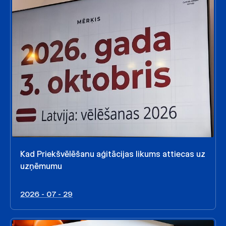
Kad Priekšvēlēšanu aģitācijas likums attiecas uz
uzņēmumu
2026 - 07 - 29